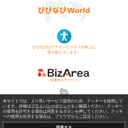
びびなびはアクセシビリティの向上に
取り組んでいます。
- 企業向けサービス -
本サイトでは、より良いサービス提供のため、クッキーを使用して
お問い合わせ
はじめてガイド
よくある質問
います。詳細は
プライバシーポリシー
をご確認ください。クッキー
利用規約
商標・著作権
プライバシーポリシー
の使用を許可する場合は同意するボタンを押してください。クッキ
ーの使用を拒否する場合は、ブラウザからご設定ください。
Copyright © 1999-2026 Vivid Navigation, Inc. All Rights Reserved.
Server US (45) @ Los Angeles Data Center