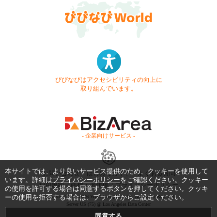
びびなびはアクセシビリティの向上に
取り組んでいます。
- 企業向けサービス -
本サイトでは、より良いサービス提供のため、クッキーを使用して
お問い合わせ
はじめてガイド
よくある質問
います。詳細は
プライバシーポリシー
をご確認ください。クッキー
利用規約
商標・著作権
プライバシーポリシー
の使用を許可する場合は同意するボタンを押してください。クッキ
ーの使用を拒否する場合は、ブラウザからご設定ください。
Copyright © 1999-2026 Vivid Navigation, Inc. All Rights Reserved.
Server US (75) @ Los Angeles Data Center