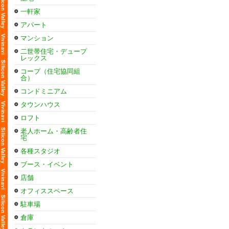
一軒家
アパート
マンション
二世帯住宅・デュープ
レックス
コープ（住宅協同組
合）
コンドミニアム
タウンハウス
ロフト
老人ホーム・高齢者住
宅
各種スタジオ
ブース・イベント
店舗
オフィススペース
駐車場
倉庫