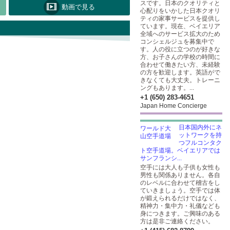
スです。日本のクオリティと
動画で見る
心配りをいかした日本クオリ
ティの家事サービスを提供し
ています。現在、ベイエリア
全域へのサービス拡大のため
コンシェルジュを募集中で
す。人の役に立つのが好きな
方、お子さんの学校の時間に
合わせて働きたい方、未経験
の方を歓迎します。英語がで
きなくても大丈夫。トレーニ
ングもあります。...
+1 (650) 283-4651
Japan Home Concierge
日本国内外にネ
ットワークを持
つフルコンタク
ト空手道場。ベイエリアでは
サンフランシ...
空手には大人も子供も女性も
男性も関係ありません。各自
のレベルに合わせて稽古をし
ていきましょう。空手では体
が鍛えられるだけではなく、
精神力・集中力・礼儀なども
身につきます。ご興味のある
方は是非ご連絡ください。