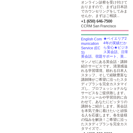
オンライン診察を受け付けて
おりますので、まずは日本語
でカウンセリングをしてみま
せんか。まずはご相談...
+1 (650) 646-7500
CCRM San Francisco
★ベイエリア2
4年の実績だか
ら安心★ビジネ
ス英会話、日常
英会話、宿題サポート、英...
サンノゼにある英会話・講師
紹介サービスです。清潔感溢
れる学習環境、頼れる日本人
スタッフ、そして経験豊富な
講師陣がご希望に沿ったスタ
ディプランを完全カスタマイ
ズし、プロフェッショナルな
サービスをご提供致します。
スケジュールや学習目的に合
わせて、あなたにピッタリの
講師をご紹介します。英会話
を本気で身に着けたいと頑張
る人を応援します。各生徒様
の悩みを解決！ご希望に沿っ
たスタディプランを完全カス
タマイズで...