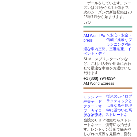
トボールをしています。シー
ズンは9月から3月上旬まで。
次のシーズンの新規登録は20
25年7月から始まります。
JYO
＼安心・安全・
信頼／柔軟なプ
ランニング×快
適な車内空間。空港送迎、イ
ベント・ディ...
SUV、スプリンターバンな
ど、ご利用人数や用途に合わ
せて最適な車種をお選びいた
だけます。
+1 (800) 794-0994
AM World Express
従来のカイロプ
ラクティックと
は異なる生物理
学に基づいた高
度な治療法。ストレートネ...
当院のＣＢＰ治療ならストレ
ートネック、側弯症も治せま
す。レントゲン診断で痛みや
しびれの原因を見極め、姿勢