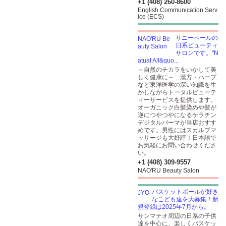
+1 (408) 260-8600
English Communication Serv
ice (ECS)
サニーベールの
日系ビューティ
サロンです。"N
atual All&quo...
～自然のチカラをいかして美
しく健康に～ 漢方・ハーブ
など東洋医学の深い知識を生
かしながらトータルビューテ
ィーサービスを提供します。
オーガニック白髪染めや髪が
逆につやつやになるケラチン
デジタルパーマが当店おすす
めです。男性にはスカルプマ
ッサージも大好評！日本語で
お気軽にお問い合わせくださ
い。
+1 (408) 309-9557
NAO'RU Beauty Salon
バスケットボールが好き
なこども達を大募集！新
規登録は2025年7月から。
サンマテオ周辺の日系の子供
達を中心に、楽しくバスケッ