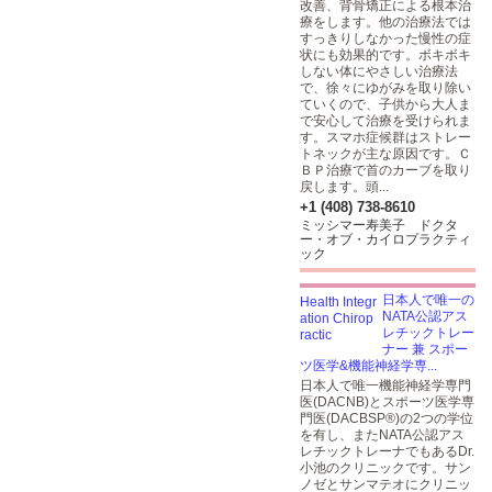
改善、背骨矯正による根本治
療をします。他の治療法では
すっきりしなかった慢性の症
状にも効果的です。ボキボキ
しない体にやさしい治療法
で、徐々にゆがみを取り除い
ていくので、子供から大人ま
で安心して治療を受けられま
す。スマホ症候群はストレー
トネックが主な原因です。Ｃ
ＢＰ治療で首のカーブを取り
戻します。頭...
+1 (408) 738-8610
ミッシマー寿美子 ドクタ
ー・オブ・カイロプラクティ
ック
日本人で唯一の
NATA公認アス
レチックトレー
ナー 兼 スポー
ツ医学&機能神経学専...
日本人で唯一機能神経学専門
医(DACNB)とスポーツ医学専
門医(DACBSP®)の2つの学位
を有し、またNATA公認アス
レチックトレーナでもあるDr.
小池のクリニックです。サン
ノゼとサンマテオにクリニッ