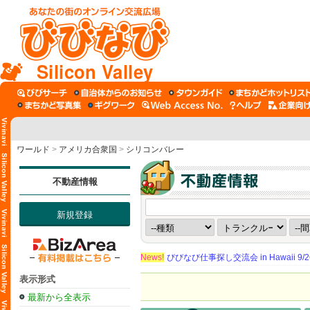
Silicon Valley
ワールド
>
アメリカ合衆国
>
シリコンバレー
不動産情報
新規登録
News!
びびなび仕事探し交流会 in Hawaii 9/26（
表示形式
最新から全表示