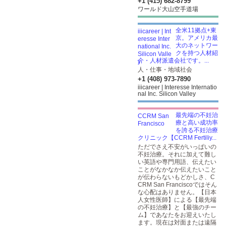
+1 (415) 682-8799
ワールド大山空手道場
全米11拠点+東
京。アメリカ最
大のネットワー
クを持つ人材紹
介・人材派遣会社です。...
人・仕事・地域社会
+1 (408) 973-7890
iiicareer | Interesse Internatio
nal Inc. Silicon Valley
最先端の不妊治
療と高い成功率
を誇る不妊治療
クリニック【CCRM Fertiliy...
ただでさえ不安がいっぱいの
不妊治療。それに加えて難し
い英語や専門用語、伝えたい
ことがなかなか伝えたいこと
が伝わらないもどかしさ、C
CRM San Franciscoではそん
な心配はありません。【日本
人女性医師】による【最先端
の不妊治療】と【最強のチー
ム】であなたをお迎えいたし
ます。現在は対面または遠隔