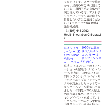
クがあります。スポーツ障害
から、腰痛や肩こりに悩んで
いる方、原因不明の身体の不
調に悩んでいる方、アスレチ
ックパフォーマンスの向上を
目指したい方はご連絡くださ
い！● スポーツ外傷● 腰痛●
坐骨神経痛...
+1 (408) 444-2202
Health Integration Chiropracti
c
1990年に設立
された経済シリ
コンバレーは、
サンフランシス
コ ・ ベイエリアでビ...
経済シリコンバレーはイノベ
ーションの聖地“シリコンバレ
ー”を拠点に、25年以上もの
間サンフランシスコベイエリ
アのビジネスプロフェッショ
ナルを対象としたネットワー
キングイベントを開催してき
ました。年間延べ700人以上
の参加者を集めるネットワー
キングイベントを通じて、シ
リコンバレーのみならず世界
で注目されているその時のホ