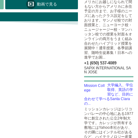
メリカにお越しになられて間
動画で見る
もない方からアメリカに永住
予定の方まで、お子様のニー
ズにあったクラス設定をして
おります。サンノゼ校での対
面授業と、ニューヨーク校・
ニュージャージー校・マンハ
ッタン校での授業を対面＆オ
ンラインの両方をうまく組み
合わせたハイブリッド授業を
展開中！通常授業、各季節講
習、随時生徒募集！日本への
進学でお困...
+1 (650) 537-4089
SAPIX INTERNATIONAL SA
N JOSE
大学編入、学位
取得、英語の学
習など、目的に
合わせて学べるSanta Clara
の...
ミッションカレッジはシリコ
ンバレーの中心地にある1977
年に創立された公立2年制大
学です。カレッジが所有する
敷地にはYahoo本社があり、
その隣にはインテル社がある
など、ハイテクノロジー産業