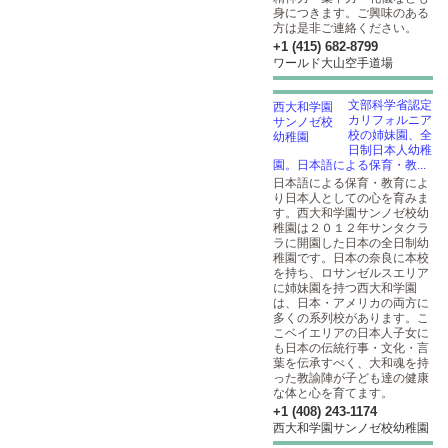
身につきます。ご興味のある
方は是非ご連絡ください。
+1 (415) 682-8799
ワールド大山空手道場
文部科学省認定
カリフォルニア
校の姉妹園、全
日制日本人幼稚
園。日本語による保育・教...
日本語による保育・教育によ
り日本人としての心を育みま
す。西大和学園サンノゼ校幼
稚園は２０１２年サンタクラ
ラに開園した日本の全日制幼
稚園です。日本の奈良に本校
を持ち、ロサンゼルスエリア
に姉妹園を持つ西大和学園
は、日本・アメリカの両方に
多くの系列校があります。こ
こベイエリアの日本人子女に
も日本の伝統行事・文化・言
葉を伝承すべく、大和魂を持
った教諭陣が子ども達の健康
な体と心を育てます。
+1 (408) 243-1174
西大和学園サンノゼ校幼稚園