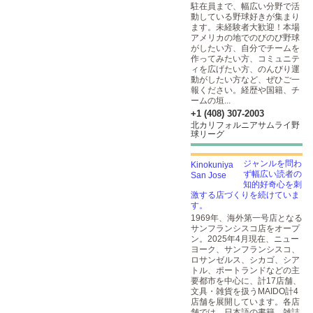
駐在員まで、幅広い分野で活
動している野球好きが集まり
ます。未経験者大歓迎！本場
アメリカの地でのびのび野球
がしたい方、自分でチームを
作ってみたい方、コミュニテ
ィを広げたい方、のんびり運
動がしたい方など、ぜひご一
報ください。経歴や国籍、チ
ームの垣...
+1 (408) 307-2003
北カリフォルニアサムライ野
球リーグ
ジャンルを問わ
ず幅広い読者の
知的好奇心を刺
激する店づくりを続けていま
す。
1969年、海外第一号店となる
サンフランシスコ店をオープ
ン。2025年4月現在、ニュー
ヨーク、サンフランシスコ、
ロサンゼルス、シカゴ、シア
トル、ポートランドなどの主
要都市を中心に、計17店舗、
文具・雑貨を扱うMAIDO計4
店舗を展開しています。各店
舗では、日本語の書籍、雑誌