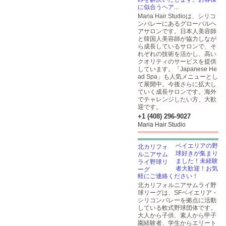
に似合うヘア...
Maria Hair Studioは、シリコ
ンバレーにあるグローバルヘ
アサロンです。日本人美容師
と韓国人美容師が協力しなが
ら成長しているサロンで、そ
れぞれの技術を活かし、高い
クオリティのサービスを提供
しています。「Japanese He
ad Spa」も人気メニューとし
て展開中。今後さらに拡大し
ていく成長サロンです。海外
でチャレンジしたい方、大歓
迎です。
+1 (408) 296-9027
Maria Hair Studio
ベイエリアの野
球好きが集まり
ました！未経験
者大歓迎！お気
軽にご連絡ください！
北カリフォルニアサムライ野
球リーグは、SFベイエリア・
シリコンバレーを拠点に活動
している軟式野球団体です。
大人から子供、素人から甲子
園経験者、学生からエリート