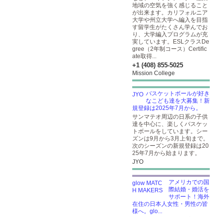
地域の空気を強く感じること
が出来ます。カリフォルニア
大学や州立大学へ編入を目指
す留学生がたくさん学んでお
り、大学編入プログラムが充
実しています。ESLクラスDe
gree（2年制コース）Certific
ate取得...
+1 (408) 855-5025
Mission College
バスケットボールが好き
なこども達を大募集！新
規登録は2025年7月から。
サンマテオ周辺の日系の子供
達を中心に、楽しくバスケッ
トボールをしています。シー
ズンは9月から3月上旬まで。
次のシーズンの新規登録は20
25年7月から始まります。
JYO
アメリカでの国
際結婚・婚活を
サポート！海外
在住の日本人女性・男性の皆
様へ。glo...