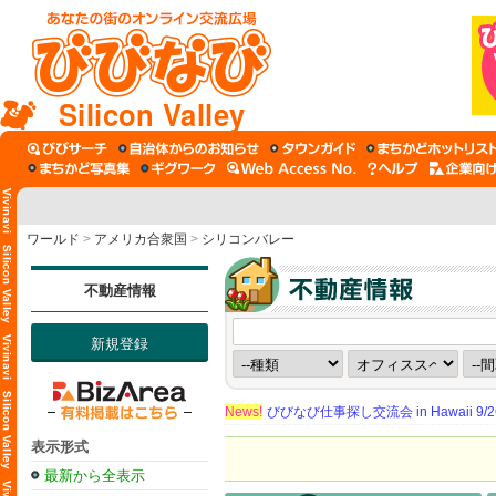
Silicon Valley
ワールド
>
アメリカ合衆国
>
シリコンバレー
不動産情報
新規登録
News!
びびなび仕事探し交流会 in Hawaii 9/26（
表示形式
最新から全表示