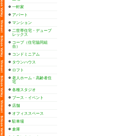
一軒家
アパート
マンション
二世帯住宅・デュープ
レックス
コープ（住宅協同組
合）
コンドミニアム
タウンハウス
ロフト
老人ホーム・高齢者住
宅
各種スタジオ
ブース・イベント
店舗
オフィススペース
駐車場
倉庫