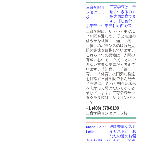
三育学院は「幸
せに生きる力」
を大切に育てま
す。【幼稚部・
小学部・中学部】対面で保...
三育学院は、幼・小・中 の１
２年間を通して、 子ども達の
健やかな成長、「知」「徳」
「体」のバランスの取れた人
間の完成を目指しています。
これら３つの要素は、人間の
育成において、 欠くことので
きない重要な要素だと考えて
います。「知育」・「徳
育」・「体育」の円満な発達
を目指す三育学院で学んだ子
ども達は、 きっと明るい未来
へ向かって羽ばたいてゆくと
信じています。三育学院サン
タクララ校は、シリコンバレ
ーで...
+1 (408) 378-8190
三育学院サンタクララ校
経験豊富なスタ
イリストが、あ
なたの髪のお悩
みを解決いたします。お客様