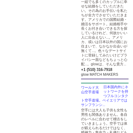
一組でも多くのカップルに幸
せな結婚をしていただきた
い。その為のお手伝いを私た
ちが全力でさせていただきま
す。アメリカでの国際結婚・
婚活をサポート。結婚相手や
長くお付き合いできる方を探
しているけれど、何故かいい
人に出会えない...。アメリ
カ、或いは日本以外の国にお
住まいで、なかなか出会いが
無くて...。色々なデートサイ
トに登録してみたいけどプラ
イバシー面などもちょっと心
配...。glowは、そんな貴方...
+1 (510) 316-7918
glow MATCH MAKERS
日本国内外にネ
ットワークを持
つフルコンタク
ト空手道場。ベイエリアでは
サンフランシ...
空手には大人も子供も女性も
男性も関係ありません。各自
のレベルに合わせて稽古をし
ていきましょう。空手では体
が鍛えられるだけではなく、
精神力・集中力・礼儀なども