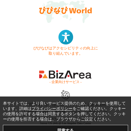
びびなびはアクセシビリティの向上に
取り組んでいます。
- 企業向けサービス -
本サイトでは、より良いサービス提供のため、クッキーを使用して
お問い合わせ
はじめてガイド
よくある質問
います。詳細は
プライバシーポリシー
をご確認ください。クッキー
利用規約
商標・著作権
プライバシーポリシー
の使用を許可する場合は同意するボタンを押してください。クッキ
ーの使用を拒否する場合は、ブラウザからご設定ください。
Copyright © 1999-2026 Vivid Navigation, Inc. All Rights Reserved.
Server US (44) @ Los Angeles Data Center