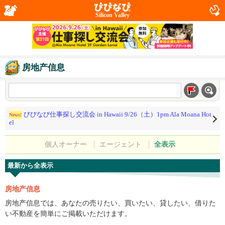
Silicon Valley
房地产信息
びびなび仕事探し交流会 in Hawaii 9/26（土）1pm Ala Moana Hot
News!
el
個人オーナー
エージェント
全表示
最新から全表示
房地产信息
房地产信息では、あなたの売りたい、買いたい、貸したい、借りた
い不動産を簡単にご掲載いただけます。