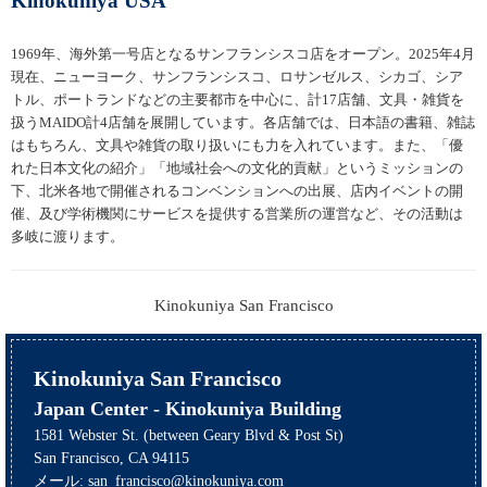
Kinokuniya USA
1969年、海外第一号店となるサンフランシスコ店をオープン。2025年4月
現在、ニューヨーク、サンフランシスコ、ロサンゼルス、シカゴ、シア
トル、ポートランドなどの主要都市を中心に、計17店舗、文具・雑貨を
扱うMAIDO計4店舗を展開しています。各店舗では、日本語の書籍、雑誌
はもちろん、文具や雑貨の取り扱いにも力を入れています。また、「優
れた日本文化の紹介」「地域社会への文化的貢献」というミッションの
下、北米各地で開催されるコンベンションへの出展、店内イベントの開
催、及び学術機関にサービスを提供する営業所の運営など、その活動は
多岐に渡ります。
Kinokuniya San Francisco
Japan Center - Kinokuniya Building
1581 Webster St. (between Geary Blvd & Post St)
San Francisco, CA 94115
メール: san_francisco@kinokuniya.com