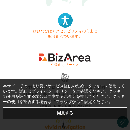
びびなびはアクセシビリティの向上に
取り組んでいます。
- 企業向けサービス -
本サイトでは、より良いサービス提供のため、クッキーを使用して
お問い合わせ
はじめてガイド
よくある質問
います。詳細は
プライバシーポリシー
をご確認ください。クッキー
利用規約
商標・著作権
プライバシーポリシー
の使用を許可する場合は同意するボタンを押してください。クッキ
ーの使用を拒否する場合は、ブラウザからご設定ください。
Copyright © 1999-2026 Vivid Navigation, Inc. All Rights Reserved.
Server US (42) @ Los Angeles Data Center