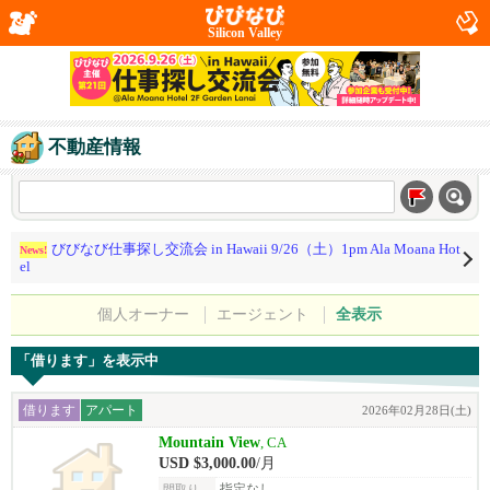
Silicon Valley
不動産情報
びびなび仕事探し交流会 in Hawaii 9/26（土）1pm Ala Moana Hot
News!
el
個人オーナー
エージェント
全表示
「借ります」を表示中
借ります
アパート
2026年02月28日(土)
Mountain View
, CA
USD $3,000.00
/月
指定なし
間取り