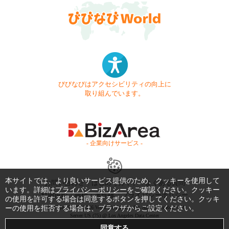
びびなびはアクセシビリティの向上に
取り組んでいます。
- 企業向けサービス -
本サイトでは、より良いサービス提供のため、クッキーを使用して
お問い合わせ
はじめてガイド
よくある質問
います。詳細は
プライバシーポリシー
をご確認ください。クッキー
利用規約
商標・著作権
プライバシーポリシー
の使用を許可する場合は同意するボタンを押してください。クッキ
ーの使用を拒否する場合は、ブラウザからご設定ください。
Copyright © 1999-2026 Vivid Navigation, Inc. All Rights Reserved.
Server US (75) @ Los Angeles Data Center