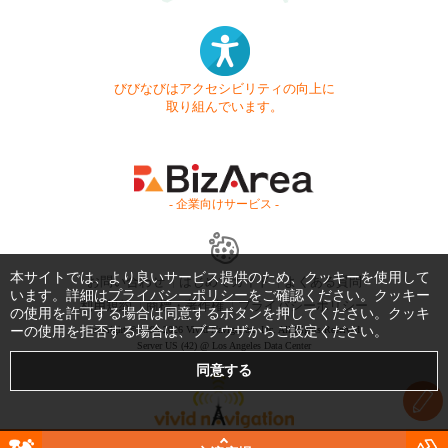
びびなびはアクセシビリティの向上に
取り組んでいます。
- 企業向けサービス -
本サイトでは、より良いサービス提供のため、クッキーを使用して
お問い合わせ
はじめてガイド
よくある質問
います。詳細は
プライバシーポリシー
をご確認ください。クッキー
利用規約
商標・著作権
プライバシーポリシー
の使用を許可する場合は同意するボタンを押してください。クッキ
ーの使用を拒否する場合は、ブラウザからご設定ください。
Copyright © 1999-2026 Vivid Navigation, Inc. All Rights Reserved.
Server US (42) @ Los Angeles Data Center