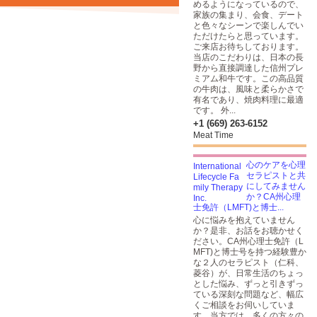
めるようになっているので、
家族の集まり、会食、デート
と色々なシーンで楽しんでい
ただけたらと思っています。
ご来店お待ちしております。
当店のこだわりは、日本の長
野から直接調達した信州プレ
ミアム和牛です。この高品質
の牛肉は、風味と柔らかさで
有名であり、焼肉料理に最適
です。 外...
+1 (669) 263-6152
Meat Time
心のケアを心理
セラピストと共
にしてみません
か？CA州心理
士免許（LMFT)と博士...
心に悩みを抱えていません
か？是非、お話をお聴かせく
ださい。CA州心理士免許（L
MFT)と博士号を持つ経験豊か
な２人のセラピスト（仁科、
菱谷）が、日常生活のちょっ
とした悩み、ずっと引きずっ
ている深刻な問題など、幅広
くご相談をお伺いしていま
す。当方では、多くの方々の