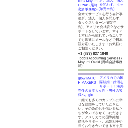
所。法人、個人
を問わず、タッ
クスリターン(確定申告)...
全米でサービスを行う会計事
務所。法人、個人を問わず、
タックスリターン(確定申
告)、アメリカ会社設立などサ
ポートをしています。マイア
ミ本社から離れているエリア
でも迅速にメールなどで日本
語対応いたします！お気軽に
ご相談ください。
+1 (877) 827-1040
Todd's Accounting Services /
Mayumi Ozaki (尾崎会計事務
所)
アメリカでの国
際結婚・婚活を
サポート！海外
在住の日本人女性・男性の皆
様へ。glo...
一組でも多くのカップルに幸
せな結婚をしていただきた
い。その為のお手伝いを私た
ちが全力でさせていただきま
す。アメリカでの国際結婚・
婚活をサポート。結婚相手や
長くお付き合いできる方を探