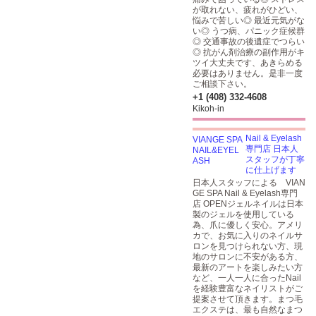
が取れない、疲れがひどい、
悩みで苦しい◎ 最近元気がな
い◎ うつ病、パニック症候群
◎ 交通事故の後遺症でつらい
◎ 抗がん剤治療の副作用がキ
ツイ大丈夫です、あきらめる
必要はありません。是非一度
ご相談下さい。
+1 (408) 332-4608
Kikoh-in
Nail & Eyelash
専門店 日本人
スタッフが丁寧
に仕上げます
日本人スタッフによる VIAN
GE SPA Nail & Eyelash専門
店 OPENジェルネイルは日本
製のジェルを使用している
為、爪に優しく安心。アメリ
カで、お気に入りのネイルサ
ロンを見つけられない方、現
地のサロンに不安がある方、
最新のアートを楽しみたい方
など、一人一人に合ったNail
を経験豊富なネイリストがご
提案させて頂きます。まつ毛
エクステは、最も自然なまつ