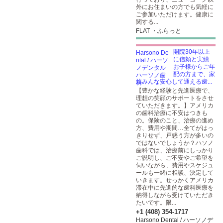
外にお住まいの方でも気軽に
ご参加いただけます。健康に
関する...
FLAT ・ふらっと
開院30年以上
に信頼と実績
お子様からご年
配の方まで、家
族みんな安心して通える歯...
【豊かな経験と先進医療で、
理想の笑顔のサポートをさせ
ていただきます。】アメリカ
の歯科治療に不安はつきも
の。保険のこと、治療の進め
方、費用や期間…全てがはっ
きりせず、戸惑う方が多いの
ではないでしょうか？ハソノ
歯科では、治療前にしっかり
ご説明し、ご不安やご希望を
伺いながら、費用やスケジュ
ールも一緒に相談、決定して
いきます。せっかくアメリカ
滞在中に先進的な歯科医療を
納得しながら受けていただき
たいです。限...
+1 (408) 354-1717
Harsono Dental / ハーソノデ