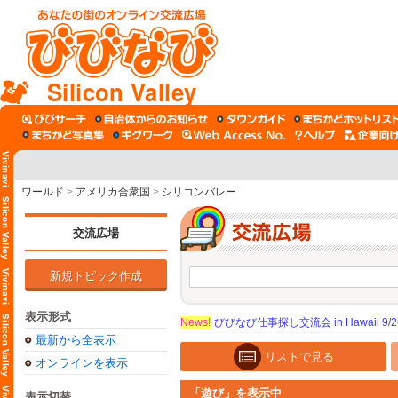
Silicon Valley
ワールド
>
アメリカ合衆国
>
シリコンバレー
交流広場
新規トピック作成
表示形式
News!
びびなび仕事探し交流会 in Hawaii 9/26（
最新から全表示
リストで見る
オンラインを表示
「遊び」を表示中
表示切替