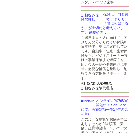
ンタル ハーソノ歯科
保険は「何を選
ぶか」よりも、
「誰に相談する
か」が大切だと考えていま
す。 制度や内...
在米日本人の方に向けて、ア
メリカの分かりにくい保険を
日本語で丁寧にご案内してい
ます。自動車・住宅・生命保
険から、ビジネスオーナー向
けの事業保険まで幅広く対
応。今の生活や事業内容に本
当に必要な補償を整理し、納
得できる選択をサポートしま
す。
+1 (571) 332-0875
加藤なみ保険代理店
オンライン気功教室
開催中！ San Jose
にて、医療気功一筋17年の気
功師に...
このような症状でお悩みでは
ありませんか?◎ 頭痛、腰
痛、坐骨神経痛、ヘルニアの
痛みで困っている◎ ストレス