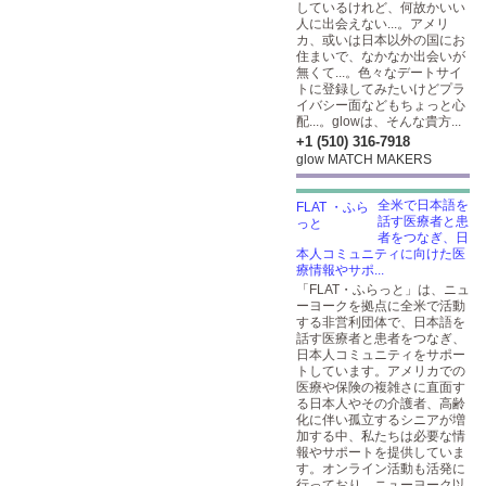
しているけれど、何故かいい
人に出会えない...。アメリ
カ、或いは日本以外の国にお
住まいで、なかなか出会いが
無くて...。色々なデートサイ
トに登録してみたいけどプラ
イバシー面などもちょっと心
配...。glowは、そんな貴方...
+1 (510) 316-7918
glow MATCH MAKERS
全米で日本語を
話す医療者と患
者をつなぎ、日
本人コミュニティに向けた医
療情報やサポ...
「FLAT・ふらっと」は、ニュ
ーヨークを拠点に全米で活動
する非営利団体で、日本語を
話す医療者と患者をつなぎ、
日本人コミュニティをサポー
トしています。アメリカでの
医療や保険の複雑さに直面す
る日本人やその介護者、高齢
化に伴い孤立するシニアが増
加する中、私たちは必要な情
報やサポートを提供していま
す。オンライン活動も活発に
行っており、ニューヨーク以