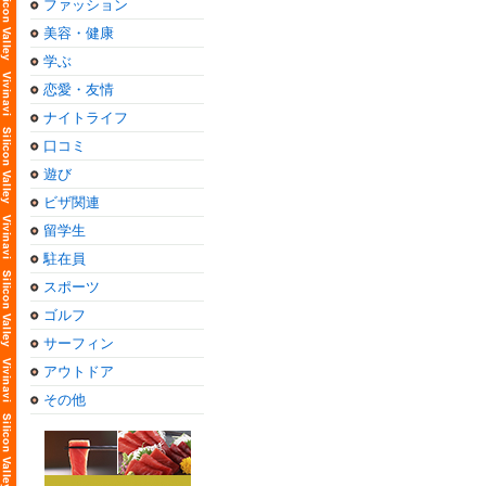
ファッション
美容・健康
学ぶ
恋愛・友情
ナイトライフ
口コミ
遊び
ビザ関連
留学生
駐在員
スポーツ
ゴルフ
サーフィン
アウトドア
その他