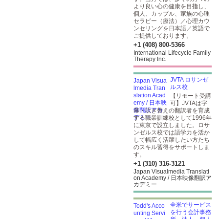
より良い心の健康を目指し、
個人、カップル、家族の心理
セラピー（療法）／心理カウ
ンセリングを日本語／英語で
ご提供しております。
+1 (408) 800-5366
International Lifecycle Family
Therapy Inc.
JVTA ロサンゼ
ルス校
【リモート受講
可】JVTAは字
幕・吹き替えの翻訳者を育成
する職業訓練校として1996年
に東京で設立しました。ロサ
ンゼルス校では語学力を活か
して幅広く活躍したい方たち
のスキル習得をサポートしま
す。
+1 (310) 316-3121
Japan Visualmedia Translati
on Academy / 日本映像翻訳ア
カデミー
全米でサービス
を行う会計事務