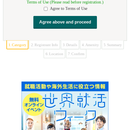
Terms of Use (Please read before registration.)
Agree to Terms of Use
1.
Category
2.
Registrant Info
3.
Details
4.
Amenity
5.
Summary
6.
Location
7.
Confirm