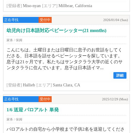
[登録者]
Miso-nyan
[エリア]
Millbrae, California
正在寻找
受付中
2026/01/04 (Sun)
幼児向け日本語対応ベビーシッター(21 months)
家务 / 保姆
こんにちは。土曜日または日曜日に息子のお世話をしてく
ださる、日本語を話せるベビーシッターを探しています。
息子は21ヶ月です。私たちはサンタクララ大学の近くのサ
ンタクララに住んでいます。息子は日本語イマ...
詳細
[登録者]
Hallieb
[エリア]
Santa Clara, CA
正在寻找
受付中
2025/12/29 (Mon)
1/6 送迎 パロアルト 単発
家务 / 保姆
パロアルトの自宅から小学校まで子供2名を送迎してくださ