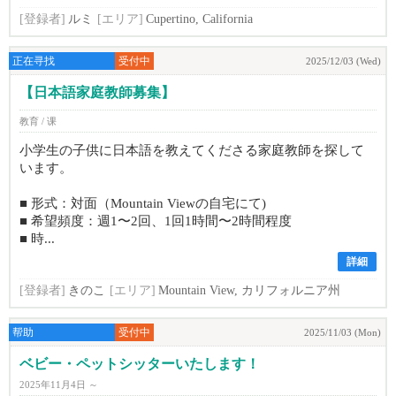
[登録者]
ルミ
[エリア]
Cupertino, California
正在寻找
受付中
2025/12/03 (Wed)
【日本語家庭教師募集】
教育 / 课
小学生の子供に日本語を教えてくださる家庭教師を探して
います。
■ 形式：対面（Mountain Viewの自宅にて)
■ 希望頻度：週1〜2回、1回1時間〜2時間程度
■ 時...
詳細
[登録者]
きのこ
[エリア]
Mountain View, カリフォルニア州
帮助
受付中
2025/11/03 (Mon)
ベビー・ペットシッターいたします！
2025年11月4日 ～