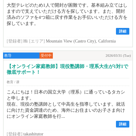
大型テレビのため1人で開封が困難です。基本組み立てはし
ますので支えていただける方を探しています。また、開封
済みのソファを4つ箱に戻す作業をお手伝いいただける方を
探しています。
詳細
[登録者]
Hi
[エリア]
Mountain View (Castro City), California
教导
受付中
2026/03/31 (Tue)
【オンライン家庭教師】現役塾講師・理系大生が1対1で
徹底サポート！
教育 / 课
こんにちは！日本の国立大学（理系）に通っているタカシ
と申します。
現在、現役の塾講師として中高生を指導しています。就活
に向けた資金調達のため、海外にお住まいのお子さま向け
にオンライン家庭教師を行...
詳細
[登録者]
takashitutor