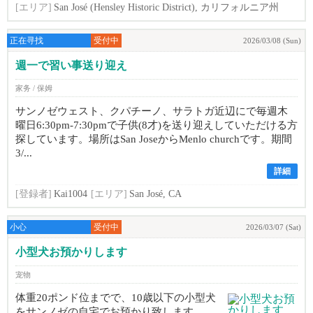
[エリア]
San José (Hensley Historic District), カリフォルニア州
正在寻找
受付中
2026/03/08 (Sun)
週一で習い事送り迎え
家务 / 保姆
サンノゼウェスト、クパチーノ、サラトガ近辺にで毎週木
曜日6:30pm-7:30pmで子供(8才)を送り迎えしていただける方
探しています。場所はSan JoseからMenlo churchです。期間
3/...
詳細
[登録者]
Kai1004
[エリア]
San José, CA
小心
受付中
2026/03/07 (Sat)
小型犬お預かりします
宠物
体重20ポンド位までで、10歳以下の小型犬
をサンノゼの自宅でお預かり致します。