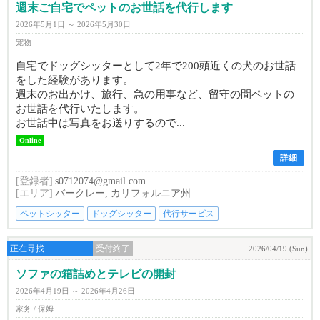
週末ご自宅でペットのお世話を代行します
2026年5月1日 ～ 2026年5月30日
宠物
自宅でドッグシッターとして2年で200頭近くの犬のお世話
をした経験があります。
週末のお出かけ、旅行、急の用事など、留守の間ペットの
お世話を代行いたします。
お世話中は写真をお送りするので...
Online
詳細
[登録者]
s0712074@gmail.com
[エリア]
バークレー, カリフォルニア州
ペットシッター
ドッグシッター
代行サービス
正在寻找
受付終了
2026/04/19 (Sun)
ソファの箱詰めとテレビの開封
2026年4月19日 ～ 2026年4月26日
家务 / 保姆