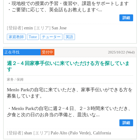
・現地校での授業の予習・復習や、課題をサポートします
・ご要望に応じて、英会話もお教えします<...
詳細
[登録者]
emin
[エリア]
San Jose
家庭教師
Tutor
チューター
英語
正在寻找
受付中
2025/10/22 (Wed)
週２−４回家事手伝いに来ていただける方を探していま
す
家务 / 保姆
Menlo Parkの自宅に来ていただき、家事手伝いができる方を
募集しています。
・Menlo Parkの自宅に週２−４日、２−３時間来ていただき、
夕食と次の日のお弁当の準備と、皿洗いな...
詳細
[登録者]
shan
[エリア]
Palo Alto (Palo Verde), California