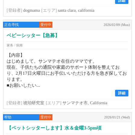
詳細
[登録者]
dogmama
[エリア]
santa clara, california
正在寻找
受付中
2026/02/09 (Mon)
ベビーシッター【急募】
家务 / 保姆
【内容】
はじめまして。サンマテオ在住のママです。
現在、子供たちの通院や家庭のサポート体制を整えてお
り、2月17日火曜日にお手伝いいただける方を急ぎ探してお
ります。
■お願いしたい...
詳細
[登録者]
琥珀研究室
[エリア]
サンマテオ市, California
帮助
受付中
2026/01/21 (Wed)
【ペットシッターします】水＆金曜3-5pm頃