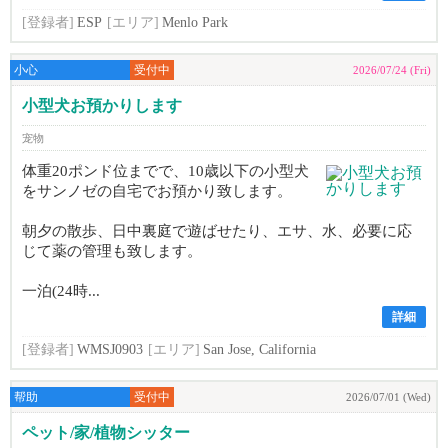
[登録者]
ESP
[エリア]
Menlo Park
小心
受付中
2026/07/24 (Fri)
小型犬お預かりします
宠物
体重20ポンド位までで、10歳以下の小型犬
をサンノゼの自宅でお預かり致します。
朝夕の散歩、日中裏庭で遊ばせたり、エサ、水、必要に応
じて薬の管理も致します。
一泊(24時...
詳細
[登録者]
WMSJ0903
[エリア]
San Jose, California
帮助
受付中
2026/07/01 (Wed)
ペット/家/植物シッター