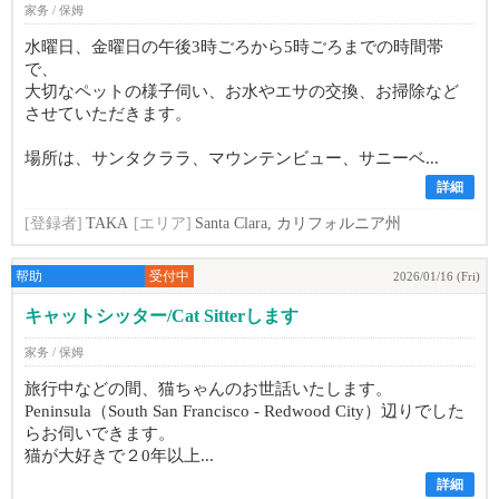
家务 / 保姆
水曜日、金曜日の午後3時ごろから5時ごろまでの時間帯
で、
大切なペットの様子伺い、お水やエサの交換、お掃除など
させていただきます。
場所は、サンタクララ、マウンテンビュー、サニーベ...
詳細
[登録者]
TAKA
[エリア]
Santa Clara, カリフォルニア州
帮助
受付中
2026/01/16 (Fri)
キャットシッター/Cat Sitterします
家务 / 保姆
旅行中などの間、猫ちゃんのお世話いたします。
Peninsula（South San Francisco - Redwood City）辺りでした
らお伺いできます。
猫が大好きで２0年以上...
詳細