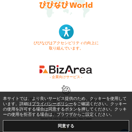
びびなびはアクセシビリティの向上に
取り組んでいます。
- 企業向けサービス -
本サイトでは、より良いサービス提供のため、クッキーを使用して
お問い合わせ
はじめてガイド
よくある質問
います。詳細は
プライバシーポリシー
をご確認ください。クッキー
利用規約
商標・著作権
プライバシーポリシー
の使用を許可する場合は同意するボタンを押してください。クッキ
ーの使用を拒否する場合は、ブラウザからご設定ください。
Copyright © 1999-2026 Vivid Navigation, Inc. All Rights Reserved.
Server US (42) @ Los Angeles Data Center