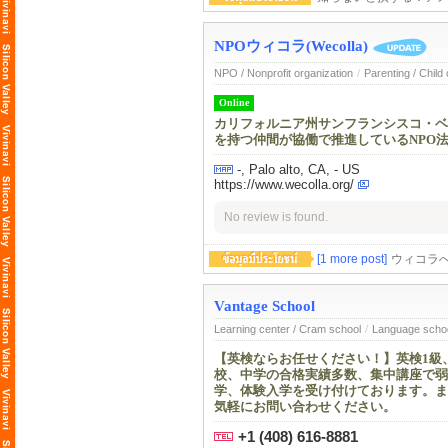
NPOウィコラ(Wecolla)
NPO / Nonprofit organization
/
Parenting / Child
Online
カリフォルニア州サンフランシスコ・ベ
を持つ仲間が協働で推進しているNPO
-, Palo alto, CA, - US
https://www.wecolla.org/
No review is found.
[1 more post]
ウィコラ
Vantage School
Learning center / Cram school
/
Language scho
【英検ならお任せください！】英検1級
校、中学の合格実績多数、集中講座で弱点
学、体験入学を受け付けております。ま
気軽にお問い合わせください。
+1 (408) 616-8881