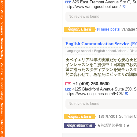
826 East Fremont Avenue Ste C,
http://www.vantageschool.com/
No review is found.
[4 more posts]
Vantag
English Communication Service (E
Language school
/
English school / class
/
Dist
★ベイエリア24年の実績だから安心★
インレッスンをご提供中！日本語でお気
望に沿ったスタディプランを完全カスタ
的に合わせて、あなたにピッタリの講師
+1 (408) 260-8600
4125 Blackford Avenue Suite 250, 
https://www.englishcs.com/ECS/
No review is found.
【締切7/30】Summer Con
★英語講師募集！★