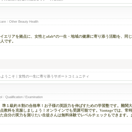
 care
/
Other Beauty Health
イエリアを拠点に、女性とafab*の一生・地域の健康に寄り添う活動を、同
法人です。
へようこそ｜女性の一生に寄り添うサポートコミュニティ
ol
/
Qualification / Examination
、準１級約８割の合格率！お子様の英語力を伸ばすための学習塾です。難関
教科を克服しましょう！オンラインでも受講可能です。Vantageでは、常
た自分の実力を測りたい生徒さんは無料体験でレベルチェックもできます。