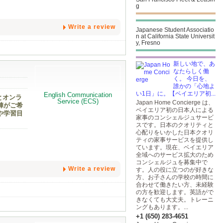
g
Write a review
Japanese Student Associatio
n at California State Universit
y, Fresno
新しい地で、あ
なたらしく働
く。 今日を、
誰かの「心地よ
い1日」に。【ベイエリア初...
とオンラ
Japan Home Concierge は、
陣がご希
ベイエリア初の日本人による
や学習目
家事のコンシェルジュサービ
スです。日本のクオリティと
心配りをいかした日本クオリ
ティの家事サービスを提供し
ています。現在、ベイエリア
全域へのサービス拡大のため
コンシェルジュを募集中で
Write a review
す。人の役に立つのが好きな
方、お子さんの学校の時間に
合わせて働きたい方、未経験
の方を歓迎します。英語がで
きなくても大丈夫。トレーニ
ングもあります。...
+1 (650) 283-4651