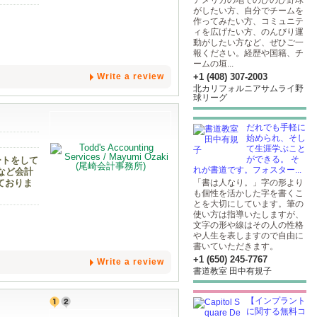
アメリカの地でのびのび野球
がしたい方、自分でチームを
作ってみたい方、コミュニテ
ィを広げたい方、のんびり運
動がしたい方など、ぜひご一
報ください。経歴や国籍、チ
ームの垣...
Write a review
+1 (408) 307-2003
北カリフォルニアサムライ野
球リーグ
だれでも手軽に
始められ、そし
て生涯学ぶこと
ができる。 そ
ートをして
れが書道です。フォスター...
など会計
ておりま
「書は人なり。」字の形より
も個性を活かした字を書くこ
とを大切にしています。筆の
使い方は指導いたしますが、
文字の形や線はその人の性格
や人生を表しますので自由に
書いていただきます。
+1 (650) 245-7767
Write a review
書道教室 田中有規子
【インプラント
に関する無料コ