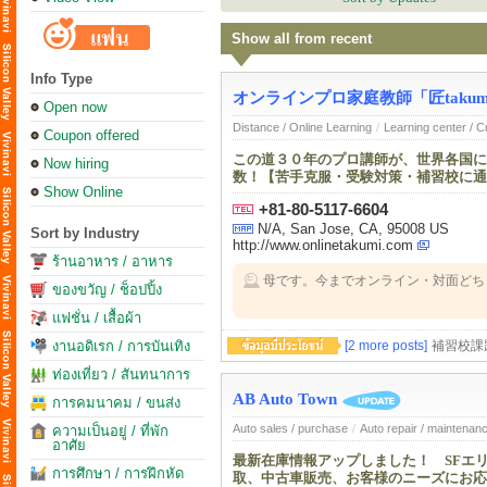
Show all from recent
Info Type
オンラインプロ家庭教師「匠takum
Open now
Distance / Online Learning
/
Learning center / 
Coupon offered
この道３０年のプロ講師が、世界各国に
Now hiring
数！【苦手克服・受験対策・補習校に通
Show Online
+81-80-5117-6604
N/A, San Jose, CA, 95008 US
Sort by Industry
http://www.onlinetakumi.com
ร้านอาหาร / อาหาร
母です。今までオンライン・対面どち
ของขวัญ / ช็อปปิ้ง
す。このまま卒業までよろしくお願い
แฟชั่น / เสื้อผ้า
งานอดิเรก / การบันเทิง
[2 more posts]
補習校課
ท่องเที่ยว / สันทนาการ
AB Auto Town
การคมนาคม / ขนส่ง
Auto sales / purchase
/
Auto repair / maintenan
ความเป็นอยู่ / ที่พัก
อาศัย
最新在庫情報アップしました！ SFエ
การศึกษา / การฝึกหัด
取、中古車販売、お客様のニーズにお応