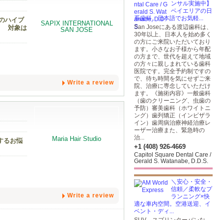
ンサル実施中】
ベイエリアの日
系歯科。日本語でお気軽...
のハイブ
San Joseにある渡辺歯科は、
！ 対象は
30年以上、日本人を始め多く
の方にご来院いただいており
ます。小さなお子様から年配
の方まで、世代を超えて地域
の方々に親しまれている歯科
医院です。完全予約制ですの
で、待ち時間を気にせずご来
Write a review
院、治療に専念していただけ
ます。《施術内容》一般歯科
（歯のクリーニング、虫歯の
予防）審美歯科（ホワイトニ
ング）歯列矯正（インビザラ
イン）歯周病治療神経治療レ
ーザー治療また、緊急時の
治...
するお悩
+1 (408) 926-4669
Capitol Square Dental Care /
Gerald S. Watanabe, D.D.S.
＼安心・安全・
信頼／柔軟なプ
Write a review
ランニング×快
適な車内空間。空港送迎、イ
ベント・ディ...