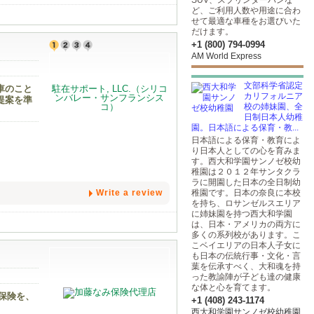
SUV、スプリンターバンな
ど、ご利用人数や用途に合わ
せて最適な車種をお選びいた
だけます。
+1 (800) 794-0994
AM World Express
文部科学省認定
車のこと
カリフォルニア
提案を準
校の姉妹園、全
日制日本人幼稚
園。日本語による保育・教...
日本語による保育・教育によ
り日本人としての心を育みま
す。西大和学園サンノゼ校幼
稚園は２０１２年サンタクラ
ラに開園した日本の全日制幼
Write a review
稚園です。日本の奈良に本校
を持ち、ロサンゼルスエリア
に姉妹園を持つ西大和学園
は、日本・アメリカの両方に
多くの系列校があります。こ
こベイエリアの日本人子女に
も日本の伝統行事・文化・言
葉を伝承すべく、大和魂を持
った教諭陣が子ども達の健康
な体と心を育てます。
保険を、
+1 (408) 243-1174
西大和学園サンノゼ校幼稚園