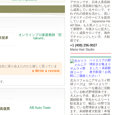
アサロンです。日本人美容師
と韓国人美容師が協力しなが
ら成長しているサロンで、そ
れぞれの技術を活かし、高い
クオリティのサービスを提供
しています。「Japanese He
ad Spa」も人気メニューとし
て展開中。今後さらに拡大し
ていく成長サロンです。海外
でチャレンジしたい方、大歓
生徒多
迎です。
+1 (408) 296-9027
Maria Hair Studio
ベイエリアの野
球好きが集まり
先生に巡り会えたのだと嬉しく思っていま
ました！未経験
Write a review
者大歓迎！お気
軽にご連絡ください！
北カリフォルニアサムライ野
です。
球リーグは、SFベイエリア・
シリコンバレーを拠点に活動
している軟式野球団体です。
大人から子供、素人から甲子
園経験者、学生からエリート
駐在員まで、幅広い分野で活
動している野球好きが集まり
 高価買
ます。未経験者大歓迎！本場