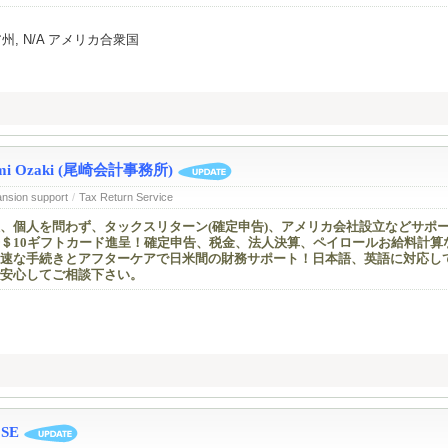
ルニア州, N/A アメリカ合衆国
Mayumi Ozaki (尾崎会計事務所)
ansion support
/
Tax Return Service
、個人を問わず、タックスリターン(確定申告)、アメリカ会社設立などサポ
＄10ギフトカード進呈！確定申告、税金、法人決算、ペイロールお給料計算
速な手続きとアフターケアで日米間の財務サポート！日本語、英語に対応し
安心してご相談下さい。
OSE