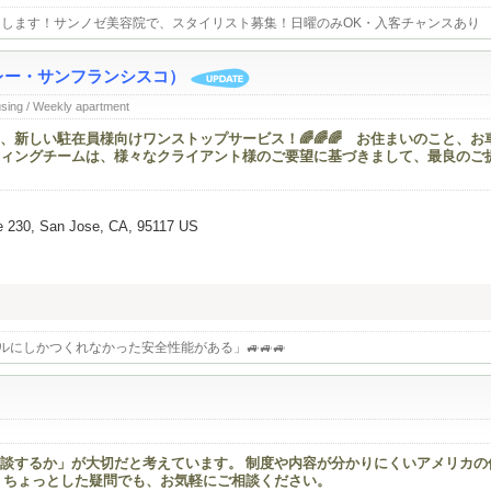
します！サンノゼ美容院で、スタイリスト募集！日曜のみOK・入客チャンスあり
バレー・サンフランシスコ）
using / Weekly apartment
、新しい駐在員様向けワンストップサービス！🌈🌈🌈 お住まいのこと、お
ィングチームは、様々なクライアント様のご要望に基づきまして、最良のご
e 230, San Jose, CA, 95117 US
バルにしかつくれなかった安全性能がある」🚙🚙🚙
談するか」が大切だと考えています。 制度や内容が分かりにくいアメリカの
 ちょっとした疑問でも、お気軽にご相談ください。