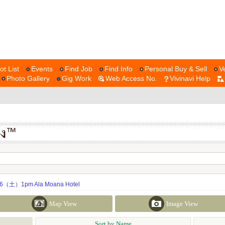
ot List
Events
Find Job
Find Info
Personal Buy & Sell
V
Photo Gallery
Gig Work
Web Access No.
Vivinavi Help
土）1pm Ala Moana Hotel
Map View
Image View
Sort by Name