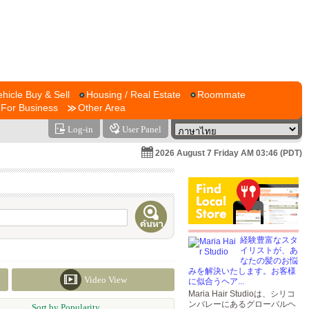
ehicle Buy & Sell
Housing / Real Estate
Roommate
For Business
Other Area
Log-in
User Panel
2026 August 7 Friday AM 03:46 (PDT)
経験豊富なスタ
イリストが、あ
なたの髪のお悩
みを解決いたします。お客様
Video View
に似合うヘア...
Maria Hair Studioは、シリコ
ンバレーにあるグローバルヘ
Sort by Popularity