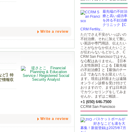
最先端の不妊治
療と高い成功率
を誇る不妊治療
クリニック【C
CRM Fertiliy...
Write a review
ただでさえ不安がいっぱいの
不妊治療。それに加えて難し
い英語や専門用語、伝えたい
ことがなかなか伝えたいこと
が伝わらないもどかしさ、C
CRM San Franciscoではそん
な心配はありません。【日本
人女性医師】による【最先端
の不妊治療】と【最強のチー
ム】であなたをお迎えいたし
など】特
ます。現在は対面または遠隔
で情報収
オンライン診察を受け付けて
おりますので、まずは日本語
でカウンセリングをしてみま
せんか。まずはご相談...
+1 (650) 646-7500
CCRM San Francisco
Write a review
バスケットボールが
好きなこども達を大
募集！新規登録は2025年7月