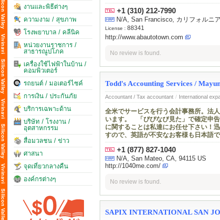
งานและพิธีต่างๆ
+1 (310) 212-7990
ความงาม / สุขภาพ
N/A, San Francisco, カリフォ
88341
License :
โรงพยาบาล / คลีนิค
http://www.abautotown.com
หน่วยงานราชการ /
สาธารณูปโภค
No review is found.
เครื่องใช้ไฟฟ้าในบ้าน /
คอมพิวเตอร์
Todd's Accounting Services / 
รถยนต์ / มอเตอร์ไซค์
การเงิน / ประกันภัย
Accountant / Tax accountant
/
International exp
บริการเฉพาะด้าน
全米でサービスを行う会計事務所。法人
います。 「びびなび見た」で確定申告
บริษัท / โรงงาน /
に関することは私達にお任せ下さい！迅
อุตสาหกรรม
すので、英語が不安なお客様も日本語で
สื่อมวลชน / ข่าว
+1 (877) 827-1040
ศาสนา
N/A, San Mateo, CA, 94115 US
http://1040me.com/
จุดเที่ยวกลางคืน
องค์กรต่างๆ
No review is found.
SAPIX INTERNATIONAL SAN J