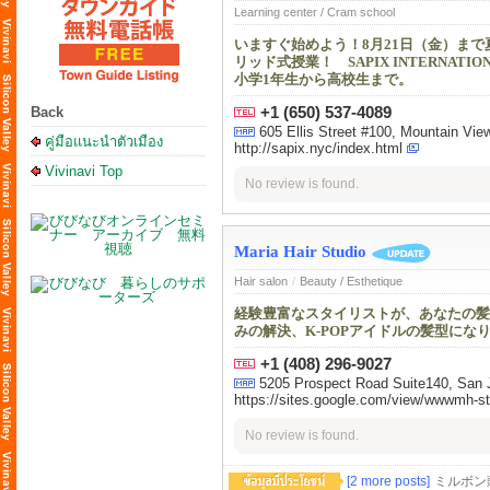
Learning center / Cram school
いますぐ始めよう！8月21日（金）ま
リッド式授業！ SAPIX INTERN
小学1年生から高校生まで。
+1 (650) 537-4089
Back
605 Ellis Street #100, Mountain 
คู่มือแนะนำตัวเมือง
http://sapix.nyc/index.html
Vivinavi Top
No review is found.
Maria Hair Studio
Hair salon
/
Beauty / Esthetique
経験豊富なスタイリストが、あなたの髪
みの解決、K-POPアイドルの髪型に
+1 (408) 296-9027
5205 Prospect Road Suite140, San J
https://sites.google.com/view/wwwmh-s
No review is found.
[2 more posts]
ミルボン