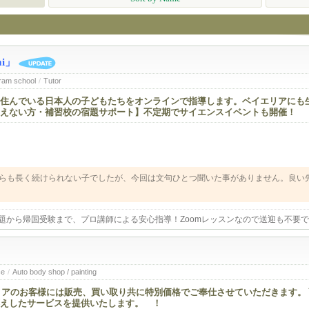
i」
Cram school
/
Tutor
住んでいる日本人の子どもたちをオンラインで指導します。ベイエリアにも
えない方・補習校の宿題サポート】不定期でサイエンスイベントも開催！
らも長く続けられない子でしたが、今回は文句ひとつ聞いた事がありません。良い
します。
題から帰国受験まで、プロ講師による安心指導！Zoomレッスンなので送迎も不要
ce
/
Auto body shop / painting
リアのお客様には販売、買い取り共に特別価格でご奉仕させていただきます。
えしたサービスを提供いたします。 ！