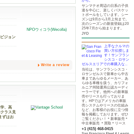
から。
サンマテオ周辺の日系の子供
達を中心に、楽しくバスケッ
トボールをしています。シー
ズンは9月から3月上旬まで。
次のシーズンの新規登録は20
25年7月から始まります。
JYO
じビジョン
上手なクルマの
買い方伝授しま
す！サンフラン
シスコ・ロサン
ゼルスエリアでの車購入な...
Write a review
当社は、サンフランシスコ・
ロサンゼルスで新車から中古
車まであらゆるメーカー、あ
らゆる車種を扱う、カリフォ
ルニア州陸運局公認カーディ
ーラーです。他州への新車販
売やリースも行っておりま
す。HPではアメリカの車販
売システムやリースの仕組み
大学、高
など、お客様のお役に立つ情
時クラス見
報を掲載しております。ぜひ
まずはお
ご覧ください！＊新車販売＊
中古車販売 ＊買取＊リース
+1 (415) 468-0415
San Francisco Fleet & Leasin