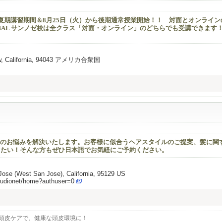
で夏期講習期間＆8月25日（火）から後期通常授業開始！！ 対面とオンライン
ATIONAL サンノゼ校は全クラス「対面・オンライン」のどちらでも受講できます
View, California, 94043 アメリカ合衆国
のお悩みを解決いたします。お客様に似合うヘアスタイルのご提案、髪に関
なりたい！そんな方もぜひ日本語でお気軽にご予約ください。
ose (West San Jose), California, 95129 US
tudionet/home?authuser=0
頭皮ケアで、健康な頭皮環境に！