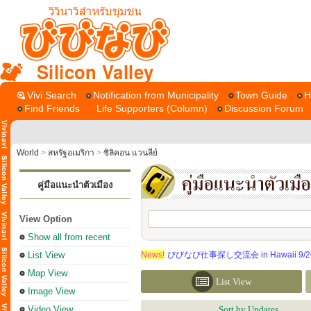
Silicon Valley
Vivi Search
Notification from Municipality
Town Guide
H
Find Friends
Life Supporters (Column)
Discussion Forum
World
>
สหรัฐอเมริกา
>
ซิลิคอน แวนลีย์
คู่มือแนะนำตัวเมือง
View Option
Show all from recent
List View
News!
びびなび仕事探し交流会 in Hawaii 9/26（
Map View
List View
Image View
Video View
Sort by Updates