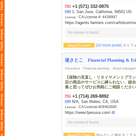
+1 (571) 332-0875
1, San Jose, California, 94501 US
CA License #: 4439997
License :
https://agents.farmers.com/ca/folsom/n
No review is found.
[10 more posts]
カリフ
堤さとこ Financial Planning & Educat
Insurance
/
Financial planning
/
Asset manageme
【保険の見直し・リタイヤメントプラン
定の商品やサービスに縛られない、総合
集と思ってぜひお気軽にご相談ください
+1 (714) 269-8892
N/A, San Mateo, CA, USA
CA License #OH62600
License :
https://www.fpesusa.com/
No review is found.
知らないと損する！ア