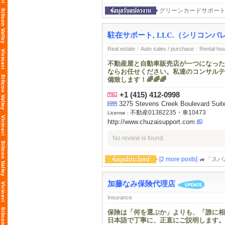
グリーンカードサポート
駐在サポート, LLC.（シリコン
Real estate
/
Auto sales / purchase
/
Rental ho
不動産屋と自動車販売店が一つになった
ならお任せください。私達のコンサルテ
備致します！🌈🌈🌈
+1 (415) 412-0998
3275 Stevens Creek Boulevard Suit
不動産01382235・車10473
License :
http://www.chuzaisupport.com
No review is found.
[2 more posts]
🚙「ス
加藤なみ保険代理店
Insurance
保険は「何を選ぶか」よりも、「誰に相
日本語で丁寧に、正直にご説明します。