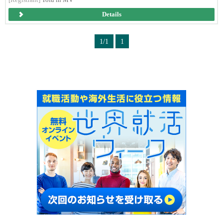
[Registrant]
Tofu in MV
Details
1/1
1