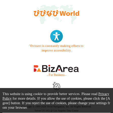
Vivinavi is constantly making efforts to
improve accessibility.
- For Business -
This website is using cookie to provide better services. Please read
Privacy
Contact Us
Starter Guide
FAQ
Policy
for more details. If you allow the use of cookies, please click the [A
Terms of Use
Trademark / Copyright
Privacy Policy
gree] button. If you reject the use of cookies, please change your settings fr
Copyright © 1999-2026 Vivid Navigation, Inc. All Rights Reserved.
om your browser.
Server US (45) @ Los Angeles Data Center