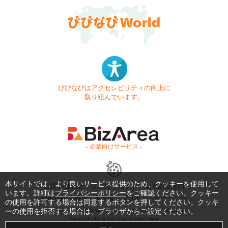
びびなびはアクセシビリティの向上に
取り組んでいます。
- 企業向けサービス -
本サイトでは、より良いサービス提供のため、クッキーを使用して
お問い合わせ
はじめてガイド
よくある質問
います。詳細は
プライバシーポリシー
をご確認ください。クッキー
利用規約
商標・著作権
プライバシーポリシー
の使用を許可する場合は同意するボタンを押してください。クッキ
ーの使用を拒否する場合は、ブラウザからご設定ください。
Copyright © 1999-2026 Vivid Navigation, Inc. All Rights Reserved.
Server US (45) @ Los Angeles Data Center