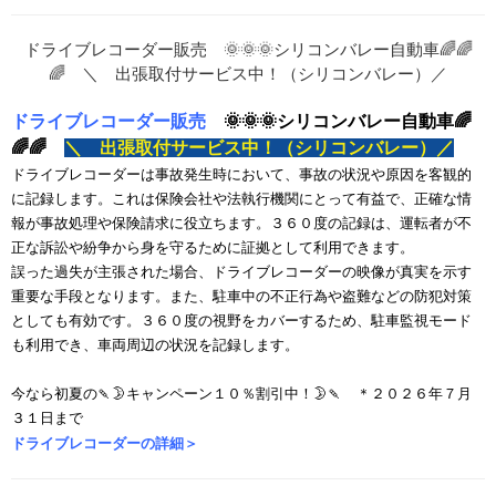
ドライブレコーダー販売
🌞🌞🌞シリコンバレー自動車🌈
🌈🌈
＼ 出張取付サービス中！（シリコンバレー）／
ドライブレコーダーは事故発生時において、事故の状況や原因を客観的
に記録します。
これは保険会社や法執行機関にとって有益で、正確な情
報が事故処理や保険請求に役立ちます。
３６０度の記録は、運転者が不
正な訴訟や紛争から身を守るために証拠として利用できます。
誤った過失が主張された場合、ドライブレコーダーの映像が真実を示す
重要な手段となります。
また、駐車中の不正行為や盗難などの防犯対策
としても有効です。３６０度の視野をカバーするため、駐車監視モード
も利用でき、車両周辺の状況を記録します。
今なら初夏の🍡🌛キャンペーン１０％割引中！🌛🍡 ＊２０２６年７月
３１日まで
ドライブレコーダーの詳細＞