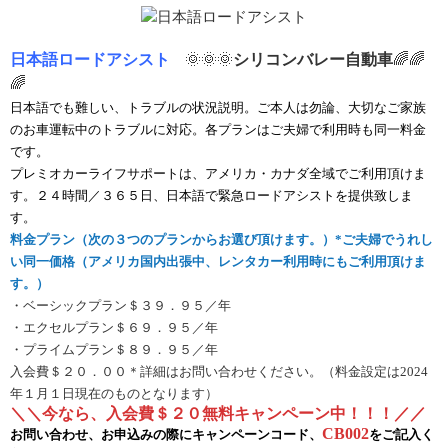
日本語ロードアシスト
🌞🌞🌞
シリコンバレー自動車
🌈🌈
🌈
日本語でも難しい、トラブルの状況説明。ご本人は勿論、大切なご家族
のお車運転中のトラブルに対応。各プランはご夫婦で利用時も同一料金
です。
プレミオカーライフサポートは、アメリカ・カナダ全域でご利用頂けま
す。
２４時間／３６５日、日本語で緊急ロードアシストを提供致しま
す。
料金プラン（
次の３つのプランか
らお選び頂けま
す。）*ご夫婦でうれし
い同一価格（アメリカ国内出張中、レンタカー利用時にもご利用頂けま
す。）
・ベーシックプラン＄３９．９５／年
・エクセルプラン＄６９．９５／年
・プライムプラン＄８９．９５／年
入会費＄２０．００
＊
詳細はお問い合わせください。（料金設定は2024
年１月１日現在のものとなります）
＼＼今なら、入会費＄２０無料キャンペーン中！！！／／
CB002
お問い合わせ、お申込みの際にキャンペーンコード、
をご記入く