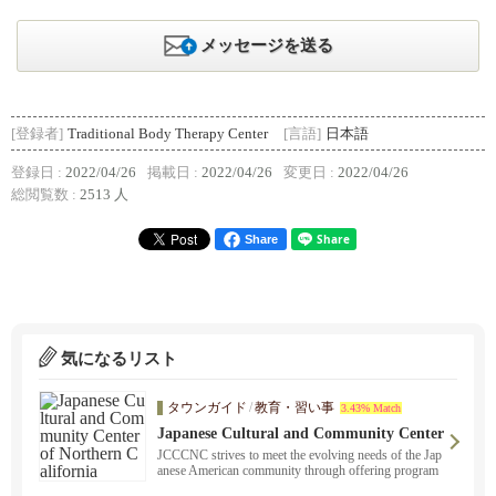
メッセージを送る
[登録者]
Traditional Body Therapy Center
[言語]
日本語
登録日 :
2022/04/26
掲載日 :
2022/04/26
変更日 :
2022/04/26
総閲覧数 :
2513 人
Share
気になるリスト
タウンガイド
/
教育・習い事
3.43% Match
Japanese Cultural and Community Center
of Northern California
JCCCNC strives to meet the evolving needs of the Jap
anese American community through offering program
s, affordable services and facility usage.