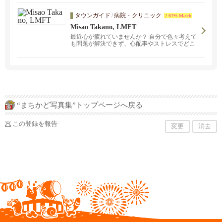
タウンガイド
/
病院・クリニック
2.61% Match
Misao Takano, LMFT
最近心が疲れていませんか？ 自分で色々考えて
も問題が解決できず、心配事やストレスでどこ
から手をつけていいかわからない状態が続いて
いるなら、一度 心のカウンセリング専門の臨床
心理士と話してみませんか？CA州公認の日本人
臨床心理士がオンラインでのカウンセリングを
日本語・英語の両方で受け付けています。まず
は30分の初回無料コンサルテーションから。202
6年６月１５日から7月３１日まで夏季休業いた
します。８月１日より通常業務となります。お
“まちかど写真集”トップページへ戻る
急ぎの方はメールでご連絡をください。
この登録を報告
変更
消去