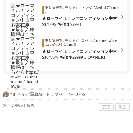
乗り物売買
/
売ります
/
マツダ
/
Mazda 5 72k mile
s !!
★ローマイル！レアコンディション中古
車多数在庫。★最新入庫情報はこちらか
$9480を 特価＄9299！
ら https://www.instagram.com/abautotow
n/
乗り物売買
/
売ります
/
スバル
/
Crosstrek Wilder
ness AWD 1-Owner!!
★ローマイル！レアコンディション中古
車多数在庫。★最新入庫情報はこちらか
$30480を 特価＄29999 1-OWNER!
ら https://www.instagram.com/abautotow
n/
“まちかど写真集”トップページへ戻る
この登録を報告
変更
消去