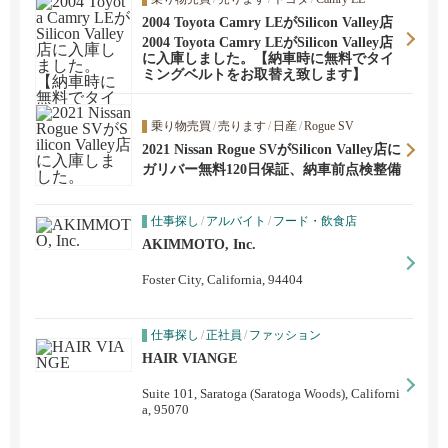
2004 Toyota Camry LEがSilicon Valley店
に入庫しました。【納車時に無料でタイ
2004 Toyota Camry LEがSilicon Valley店
ミングベルトをお取替え致します】
に入庫しました。【納車時に無料でタイ
ミングベルトをお取替え致します】
乗り物売買
/
売ります
/
日産
/
Rogue SV
2021 Nissan Rogue SVがSilicon Valley店に
入庫しました。
ガリバー無料120日保証、納車前点検整備
仕事探し
/
アルバイト
/
フード・飲食店
AKIMMOTO, Inc.
Foster City, California, 94404
仕事探し
/
正社員
/
ファッション
HAIR VIANGE
Suite 101, Saratoga (Saratoga Woods), Californi
a, 95070