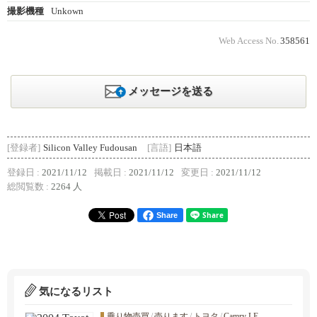
撮影機種
Unkown
Web Access No.
358561
メッセージを送る
[登録者]
Silicon Valley Fudousan
[言語]
日本語
登録日 :
2021/11/12
掲載日 :
2021/11/12
変更日 :
2021/11/12
総閲覧数 :
2264 人
Share
気になるリスト
乗り物売買
/
売ります
/
トヨタ
/
Camry LE