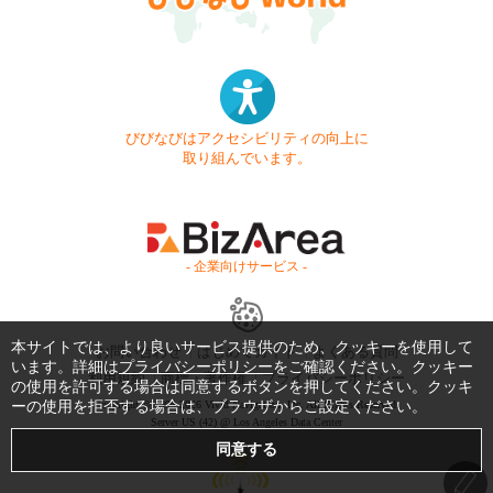
びびなびはアクセシビリティの向上に
取り組んでいます。
- 企業向けサービス -
本サイトでは、より良いサービス提供のため、クッキーを使用して
お問い合わせ
はじめてガイド
よくある質問
います。詳細は
プライバシーポリシー
をご確認ください。クッキー
利用規約
商標・著作権
プライバシーポリシー
の使用を許可する場合は同意するボタンを押してください。クッキ
Copyright © 1999-2026 Vivid Navigation, Inc. All Rights Reserved.
ーの使用を拒否する場合は、ブラウザからご設定ください。
Server US (42) @ Los Angeles Data Center