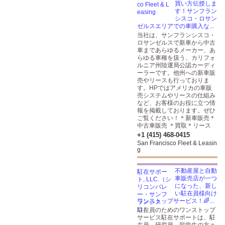
買い方伝授しま
す！サンフラン
シスコ・ロサン
ゼルスエリアでの車購入な...
当社は、サンフランシスコ・
ロサンゼルスで新車から中古
車まであらゆるメーカー、あ
らゆる車種を扱う、カリフォ
ルニア州陸運局公認カーディ
ーラーです。他州への新車販
売やリースも行っておりま
す。HPではアメリカの車販
売システムやリースの仕組み
など、お客様のお役に立つ情
報を掲載しております。ぜひ
ご覧ください！＊新車販売＊
中古車販売 ＊買取＊リース
+1 (415) 468-0415
San Francisco Fleet & Leasin
g
不動産屋と自動
車販売店が一つ
になった、新し
い駐在員様向け
ワンストップサービス！🌈...
駐在員のためのワンストップ
サービス駐在サポートは、駐