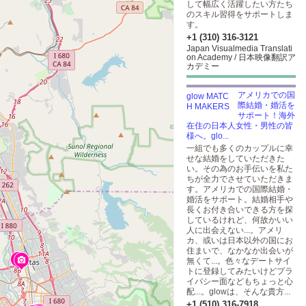
して幅広く活躍したい方たち
のスキル習得をサポートしま
す。
+1 (310) 316-3121
Japan Visualmedia Translati
on Academy / 日本映像翻訳ア
カデミー
アメリカでの国
際結婚・婚活を
サポート！海外
在住の日本人女性・男性の皆
様へ。glo...
一組でも多くのカップルに幸
せな結婚をしていただきた
い。その為のお手伝いを私た
ちが全力でさせていただきま
す。アメリカでの国際結婚・
婚活をサポート。結婚相手や
長くお付き合いできる方を探
しているけれど、何故かいい
人に出会えない...。アメリ
カ、或いは日本以外の国にお
住まいで、なかなか出会いが
無くて...。色々なデートサイ
トに登録してみたいけどプラ
イバシー面などもちょっと心
配...。glowは、そんな貴方...
+1 (510) 316-7918