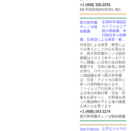
+1 (408) 320-2291
EK FOODSERVICES, INC.
文部科学省認定
カリフォルニア
校の姉妹園、全
日制日本人幼稚
園。日本語による保育・教...
日本語による保育・教育によ
り日本人としての心を育みま
す。西大和学園サンノゼ校幼
稚園は２０１２年サンタクラ
ラに開園した日本の全日制幼
稚園です。日本の奈良に本校
を持ち、ロサンゼルスエリア
に姉妹園を持つ西大和学園
は、日本・アメリカの両方に
多くの系列校があります。こ
こベイエリアの日本人子女に
も日本の伝統行事・文化・言
葉を伝承すべく、大和魂を持
った教諭陣が子ども達の健康
な体と心を育てます。
+1 (408) 243-1174
西大和学園サンノゼ校幼稚園
上手なクルマの