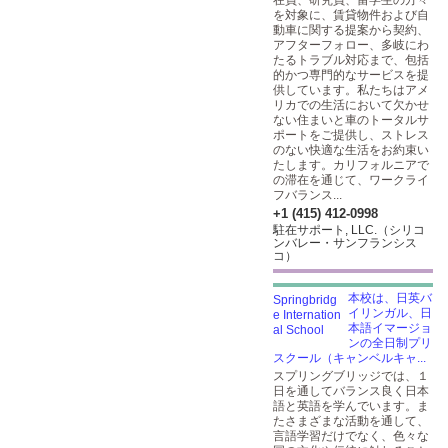
在員、研究員、留学生の方々
を対象に、賃貸物件および自
動車に関する提案から契約、
アフターフォロー、多岐にわ
たるトラブル対応まで、包括
的かつ専門的なサービスを提
供しています。私たちはアメ
リカでの生活において欠かせ
ない住まいと車のトータルサ
ポートをご提供し、ストレス
のない快適な生活をお約束い
たします。カリフォルニアで
の滞在を通じて、ワークライ
フバランス...
+1 (415) 412-0998
駐在サポート, LLC.（シリコ
ンバレー・サンフランシス
コ）
本校は、日英バ
イリンガル、日
本語イマージョ
ンの全日制プリ
スクール（キャンベルキャ...
スプリングブリッジでは、１
日を通してバランス良く日本
語と英語を学んでいます。ま
たさまざまな活動を通して、
言語学習だけでなく、色々な