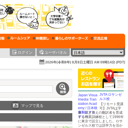
ログイン
ユーザパネル
2026年(令和8年) 8月8日土曜日 AM 09時14分 (PDT)
JVTA ロサンゼ
ルス校
【リモート受講
マップで見る
可】JVTAは字
幕・吹き替えの翻訳者を育成
する職業訓練校として1996年
に東京で設立しました。ロサ
ンゼルス校では語学力を活か