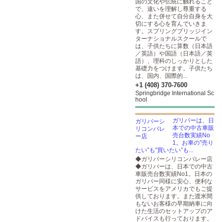
国の文化や伝統に触れること
で、違いを理解し尊重する
心、また併せて自分自身を大
切にする心を育んでいきま
す。スプリングブリッジイン
ターナショナルスクールで
は、子供たちに算数（日本語
／英語）や国語（日本語／英
語）、理科のしっかりとした
基礎力をつけます。子供たち
は、国内、国際的...
+1 (408) 370-7600
Springbridge International Sc
hool
ガリバーは、日
本での中古車販
売台数実績No
1。お車の”売り
たい”も”買いたい”も...
◆ガリバーシリコンバレー店
◆ガリバーは、日本での中古
車販売台数実績No1。日本の
ガリバー同様に安心、便利な
サービスをアメリカでもご提
供しております。また渡米間
もないお客様の早期納車に向
けた生活のセットアップのア
ドバイスも行っております。