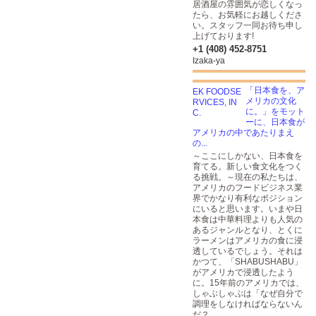
居酒屋の雰囲気が恋しくなっ
たら、お気軽にお越しくださ
い。スタッフ一同お待ち申し
上げております!
+1 (408) 452-8751
Izaka-ya
「日本食を、ア
メリカの文化
に。」をモット
ーに、日本食が
アメリカの中であたりまえ
の...
～ここにしかない、日本食を
育てる。新しい食文化をつく
る挑戦。～現在の私たちは、
アメリカのフードビジネス業
界でかなり有利なポジション
にいると思います。いまや日
本食は中華料理よりも人気の
あるジャンルとなり、とくに
ラーメンはアメリカの食に浸
透しているでしょう。それは
かつて、「SHABUSHABU」
がアメリカで浸透したよう
に。15年前のアメリカでは、
しゃぶしゃぶは「なぜ自分で
調理をしなければならないん
だ？...