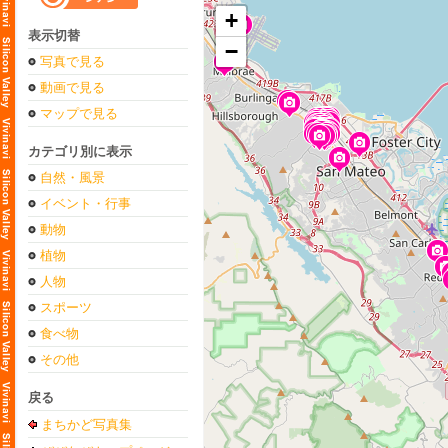
+
表示切替
−
写真で見る
動画で見る
マップで見る
カテゴリ別に表示
自然・風景
イベント・行事
動物
植物
人物
スポーツ
食べ物
その他
戻る
まちかど写真集