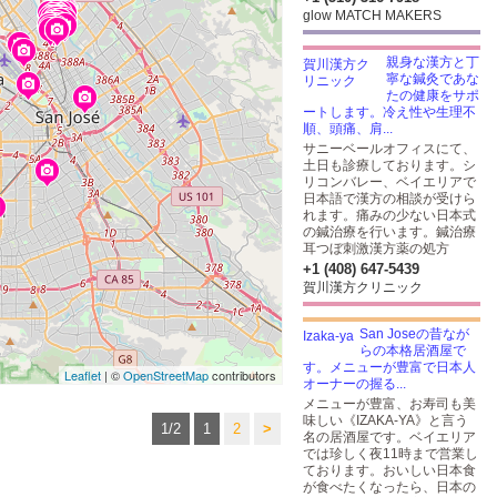
glow MATCH MAKERS
親身な漢方と丁
寧な鍼灸であな
たの健康をサポ
ートします。冷え性や生理不
順、頭痛、肩...
サニーベールオフィスにて、
土日も診療しております。シ
リコンバレー、ベイエリアで
日本語で漢方の相談が受けら
れます。痛みの少ない日本式
の鍼治療を行います。鍼治療
耳つぼ刺激漢方薬の処方
+1 (408) 647-5439
賀川漢方クリニック
San Joseの昔なが
らの本格居酒屋で
す。メニューが豊富で日本人
Leaflet
| ©
OpenStreetMap
contributors
オーナーの握る...
メニューが豊富、お寿司も美
味しい《IZAKA-YA》と言う
1/2
1
2
>
名の居酒屋です。ベイエリア
では珍しく夜11時まで営業し
ております。おいしい日本食
が食べたくなったら、日本の