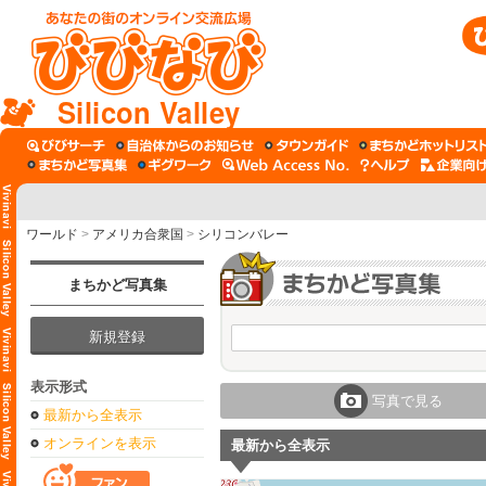
Silicon Valley
ワールド
>
アメリカ合衆国
>
シリコンバレー
まちかど写真集
新規登録
表示形式
写真で見る
最新から全表示
オンラインを表示
最新から全表示