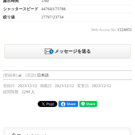
露出時間
1/60
シャッタースピード
447643/75788
絞り値
27767/23734
Web Access No.
1524951
メッセージを送る
[登録者]
at
[言語]
日本語
登録日 :
2023/12/12
掲載日 :
2023/12/12
変更日 :
2023/12/12
総閲覧数 :
2290 人
Share