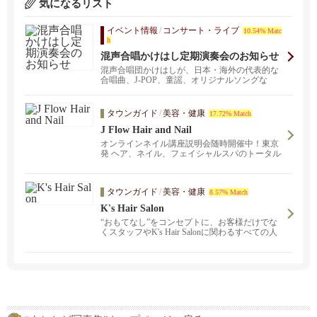
気になるリスト
イベント情報
/
コンサート・ライブ
10.54% Matc
h
混声合唱かけはし定期演奏会のお知らせ
混声合唱団かけはしが、日本・海外の代表的な
合唱曲、J-POP、童謡、オリジナルソングな
ど、バラエティ...
タウンガイド
/
美容・健康
17.72% Match
J Flow Hair and Nail
オンラインネイル講座説明会随時開催中！東京
発 ヘア、ネイル、フェイシャルスパのトータル
美容が叶う経験豊富な日本人スタッフのサロン
です。プロダクトはもちろん安心の日本製☆
完全予約制で皆様のお越しをお待ちしておりま
タウンガイド
/
美容・健康
8.57% Match
す♡
K's Hair Salon
“おもてなし”をコンセプトに、お客様だけでな
くスタッフやK's Hair Salonに関わるすべての人
が“居心地のいい美容室” と思えるようなサロン
を心がけています。