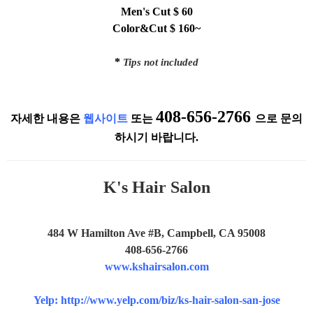
Men's Cut
$ 60
Color&Cut $ 160~
*
Tips not included
408-656-2766
자세한 내용은
웹사이트
또는
으로 문의
하시기 바랍니다.
K's Hair Salon
484 W Hamilton Ave #B, Campbell, CA 95008
408-656-2766
www.kshairsalon.com
Yelp:
http://www.yelp.com/biz/ks-hair-salon-san-jose