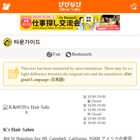
Silicon Valley
타운가이드
Fan
Bookmark
This text has been translated by auto-translation. There may be a s
light difference between the original text and the translation.
(Ori
ginal Language: 日本語)
일 10:00-19:00
월 Closed
화 10:00-19:00
수 10:00-19:00
목 Closed
금 10:00-19:00
토 10:00-19:00
K's Hair Salon
484 W Hamilton Ave #B, Campbell, California, 95008 アメリカ合衆国