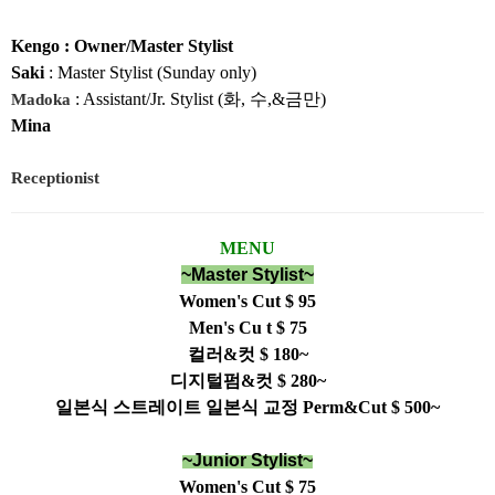
Kengo
: Owner/Master Stylist
Saki
: Master Stylist (Sunday only)
Madoka
: Assistant/Jr. Stylist (화, 수,&금만)
Mina
Receptionist
MENU
~Master Stylist~
Women's Cut $ 95
Men's Cu
t
$ 75
컬러&컷 $ 180~
디지털펌&컷 $ 280~
일본식 스트레이트
일본식 교정 Perm&Cut $ 500~
~Junior Stylist~
Women's Cut $ 75