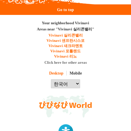
Go to top
Your neighborhood Vivinavi
Areas near "Vivinavi 실리콘밸리"
Vivinavi 실리콘밸리
Vivinavi 샌프란시스코
Vivinavi 새크라멘토
Vivinavi 포틀랜드
Vivinavi 리노
Click here for other areas
Desktop
Mobile