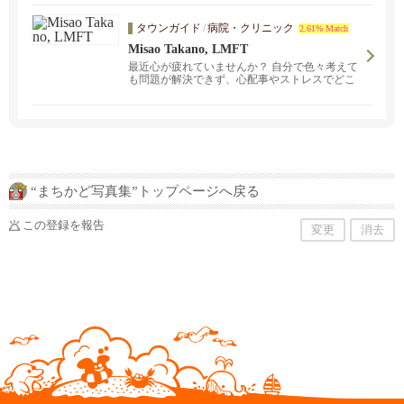
タウンガイド
/
病院・クリニック
2.61% Match
Misao Takano, LMFT
最近心が疲れていませんか？ 自分で色々考えて
も問題が解決できず、心配事やストレスでどこ
から手をつけていいかわからない状態が続いて
いるなら、一度 心のカウンセリング専門の臨床
心理士と話してみませんか？CA州公認の日本人
臨床心理士がオンラインでのカウンセリングを
日本語・英語の両方で受け付けています。まず
は30分の初回無料コンサルテーションから。202
6年６月１５日から7月３１日まで夏季休業いた
します。８月１日より通常業務となります。お
“まちかど写真集”トップページへ戻る
急ぎの方はメールでご連絡をください。
この登録を報告
変更
消去