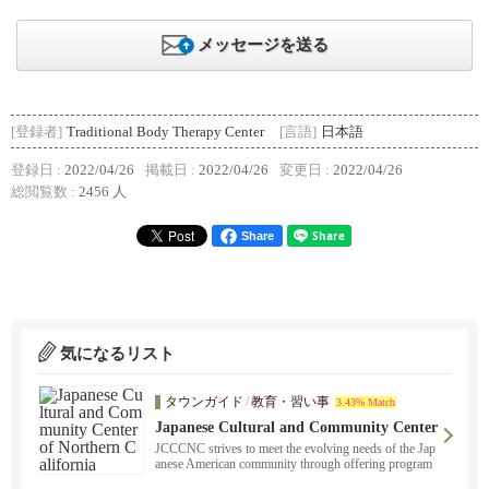
メッセージを送る
[登録者]
Traditional Body Therapy Center
[言語]
日本語
登録日 :
2022/04/26
掲載日 :
2022/04/26
変更日 :
2022/04/26
総閲覧数 :
2456 人
Share
気になるリスト
タウンガイド
/
教育・習い事
3.43% Match
Japanese Cultural and Community Center
of Northern California
JCCCNC strives to meet the evolving needs of the Jap
anese American community through offering program
s, affordable services and facility usage.