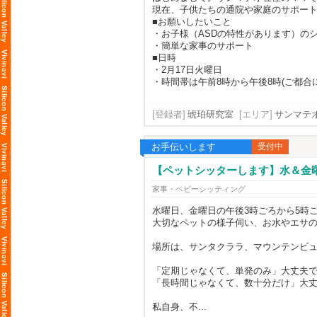
現在、子供たちの通院や家庭のサポート
■お願いしたいこと
・お子様（ASDの特性があります）の
・簡単な家事のサポート
■日時
・2月17日火曜日
・時間帯は午前8時から午後8時(ご都合
[登録者]
琥珀研究室
[エリア]
サンマテオ市,
お手伝いします
受付中
【ペットシッターします】水＆金曜3
家事・ベビーシッティング
水曜日、金曜日の午後3時ごろから5時
大切なペットの様子伺い、お水やエサ
場所は、サンタクララ、マウンテンビ
「定期じゃなくて、単発のみ」大丈夫
「長時間じゃなくて、数十分だけ」大
私自身、不...