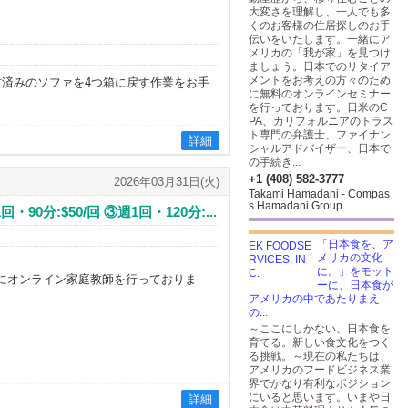
大変さを理解し、一人でも多
くのお客様の住居探しのお手
伝いをいたします。一緒にア
メリカの「我が家」を見つけ
ましょう。日本でのリタイア
メントをお考えの方々のため
済みのソファを4つ箱に戻す作業をお手
に無料のオンラインセミナー
を行っております。日米のC
PA、カリフォルニアのトラス
ト専門の弁護士、ファイナン
詳細
シャルアドバイザー、日本で
の手続き...
+1 (408) 582-3777
2026年03月31日(火)
Takami Hamadani - Compas
s Hamadani Group
分:$50/回 ③週1回・120分:...
「日本食を、ア
メリカの文化
に。」をモット
にオンライン家庭教師を行っておりま
ーに、日本食が
アメリカの中であたりまえ
の...
～ここにしかない、日本食を
育てる。新しい食文化をつく
る挑戦。～現在の私たちは、
アメリカのフードビジネス業
界でかなり有利なポジション
にいると思います。いまや日
詳細