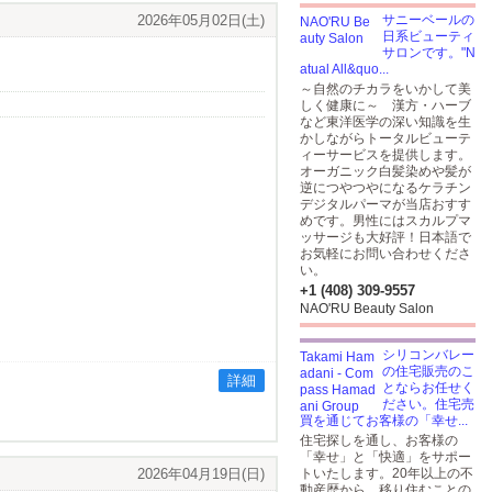
2026年05月02日(土)
サニーベールの
日系ビューティ
サロンです。"N
atual All&quo...
～自然のチカラをいかして美
しく健康に～ 漢方・ハーブ
など東洋医学の深い知識を生
かしながらトータルビューテ
ィーサービスを提供します。
オーガニック白髪染めや髪が
逆につやつやになるケラチン
デジタルパーマが当店おすす
めです。男性にはスカルプマ
ッサージも大好評！日本語で
お気軽にお問い合わせくださ
い。
+1 (408) 309-9557
NAO'RU Beauty Salon
シリコンバレー
の住宅販売のこ
詳細
とならお任せく
ださい。住宅売
買を通じてお客様の「幸せ...
住宅探しを通し、お客様の
「幸せ」と「快適」をサポー
2026年04月19日(日)
トいたします。20年以上の不
動産歴から、移り住むことの