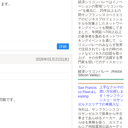
経済シリコンバレーはイノベ
ります。
ーションの聖地“シリコンバレ
ー”を拠点に、25年以上もの
間サンフランシスコベイエリ
アのビジネスプロフェッショ
ナルを対象としたネットワー
キングイベントを開催してき
ました。年間延べ700人以上
の参加者を集めるネットワー
キングイベントを通じて、シ
リコンバレーのみならず世界
詳細
で注目されているその時のホ
ットなビジネスの話題を取り
上げ、その分野で活躍する専
2026年01月21日(水)
門家を招いてのディスカッシ
ョン...
経済シリコンバレー（Keizai
Silicon Valley）
上手なクルマの
買い方伝授しま
す！サンフラン
可能です。
シスコ・ロサン
ゼルスエリアでの車購入な...
当社は、サンフランシスコ・
ロサンゼルスで新車から中古
車まであらゆるメーカー、あ
らゆる車種を扱う、カリフォ
ルニア州陸運局公認カーディ