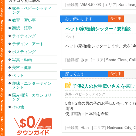
カテゴリ別に表示
[登録者]
WMSJ0903
[エリア]
San Jose,
家事・ベビーシッティ
ング
お手伝いします
受付中
教育・習い事
翻訳・語学
ペット/家/植物シッター / 要相談
ライティング
ペット
デザイン・アート
ペット/家/植物シッターします。犬を
ポスティング
写真・動画
[登録者]
みき
[エリア]
Santa Clara, Cali
美容・健康
探してます
受付中
ペット
趣味・エンターテイン
子供2人のお手伝いさんを探して
メント
家事・ベビーシッティング
悩み相談・カウンセリ
ング
5歳と2歳の男の子のお手伝いをしてく
その他
周辺
使用言語：日本語を希望
[登録者]
Htani
[エリア]
Redwood City, Ca