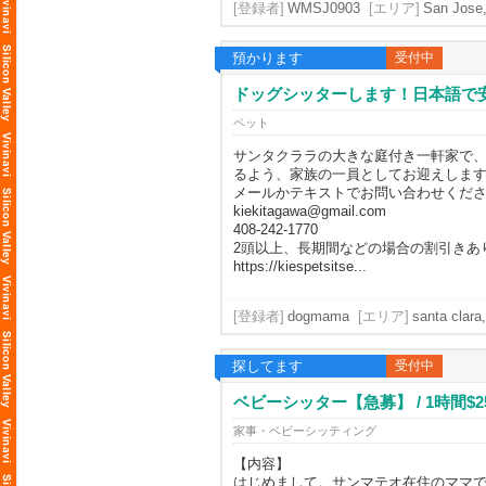
[登録者]
WMSJ0903
[エリア]
San Jose,
預かります
受付中
ドッグシッターします！日本語で安
ペット
サンタクララの大きな庭付き一軒家で
るよう、家族の一員としてお迎えしま
メールかテキストでお問い合わせくだ
kiekitagawa@gmail.com
408-242-1770
2頭以上、長期間などの場合の割引きあ
https://kiespetsitse...
[登録者]
dogmama
[エリア]
santa clara,
探してます
受付中
ベビーシッター【急募】 / 1時間$2
家事・ベビーシッティング
【内容】
はじめまして。サンマテオ在住のママ