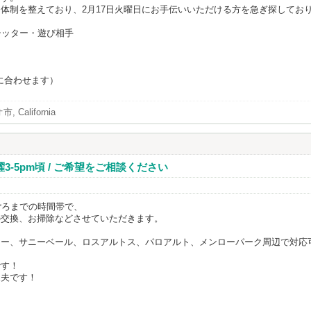
体制を整えており、2月17日火曜日にお手伝いいただける方を急ぎ探してお
シッター・遊び相手
に合わせます）
 California
-5pm頃 / ご希望をご相談ください
ごろまでの時間帯で、
の交換、お掃除などさせていただきます。
ュー、サニーベール、ロスアルトス、パロアルト、メンローパーク周辺で対応
です！
丈夫です！