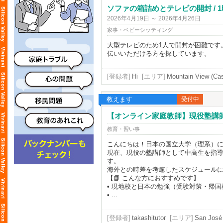
ソファの箱詰めとテレビの開封 / 
2026年4月19日 ～ 2026年4月26日
家事・ベビーシッティング
大型テレビのため1人で開封が困難です
伝いいただける方を探しています。
[登録者]
Hi
[エリア]
Mountain View (Cast
教えます
受付中
【オンライン家庭教師】現役塾講師・理系大
教育・習い事
こんにちは！日本の国立大学（理系）
現在、現役の塾講師として中高生を指
す。
海外との時差を考慮したスケジュール
【📘 こんな方におすすめです】
• 現地校と日本の勉強（受験対策・帰
• ...
[登録者]
takashitutor
[エリア]
San José