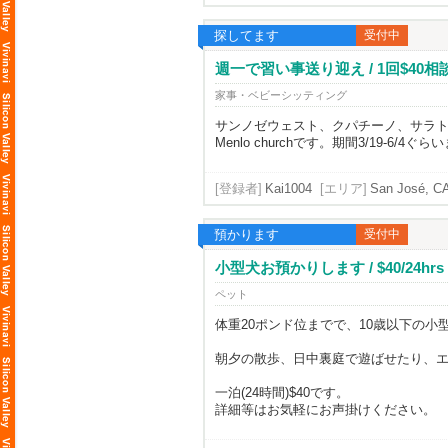
探してます
受付中
週一で習い事送り迎え / 1回$40相
家事・ベビーシッティング
サンノゼウェスト、クパチーノ、サラトガ近
Menlo churchです。期間3/19-
[登録者]
Kai1004
[エリア]
San José, C
預かります
受付中
小型犬お預かりします / $40/24hrs
ペット
体重20ポンド位までで、10歳以下の
朝夕の散歩、日中裏庭で遊ばせたり、
一泊(24時間)$40です。
詳細等はお気軽にお声掛けください。