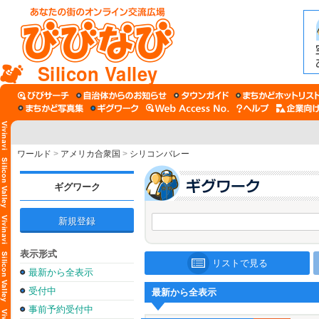
Silicon Valley
ワールド
>
アメリカ合衆国
>
シリコンバレー
ギグワーク
新規登録
表示形式
リストで見る
最新から全表示
受付中
最新から全表示
事前予約受付中