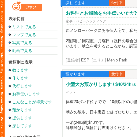
探してます
受付中
お料理とお掃除をお手伝いいただけ
表示切替
家事・ベビーシッティング
リストで見る
西メンローパークにある個人宅で、私
マップで見る
2週間に1回程度、月曜日（祝日の場合
写真で見る
います。献立を考えるところから、調理
動画で見る
[登録者]
ESP
[エリア]
Menlo Park
種類別に表示
教えます
預かります
受付中
作ります
小型犬お預かりします / $40/24hrs
代行します
ペット
お手伝いします
体重20ポンド位までで、10歳以下の
こんなことが得意です
預かります
朝夕の散歩、日中裏庭で遊ばせたり、
提供します
一泊(24時間)$40です。
探してます
詳細等はお気軽にお声掛けください。