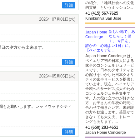
の紹介」「地域社会への文化
詳細
的貢献」というミッション...
+1 (415) 567-7625
Kinokuniya San Jose
2026年07月01日(水)
新しい地で、あ
なたらしく働
く。 今日を、
誰かの「心地よい1日」に。
曜日の夕方から出来ます。
【ベイエリア初...
Japan Home Concierge は、
ベイエリア初の日本人による
詳細
家事のコンシェルジュサービ
スです。日本のクオリティと
心配りをいかした日本クオリ
2026年05月05日(火)
ティの家事サービスを提供し
ています。現在、ベイエリア
全域へのサービス拡大のため
コンシェルジュを募集中で
す。人の役に立つのが好きな
方、お子さんの学校の時間に
間もお願いします。レッドウッドシティ
合わせて働きたい方、未経験
の方を歓迎します。英語がで
きなくても大丈夫。トレーニ
ングもあります。...
+1 (650) 283-4651
詳細
Japan Home Concierge