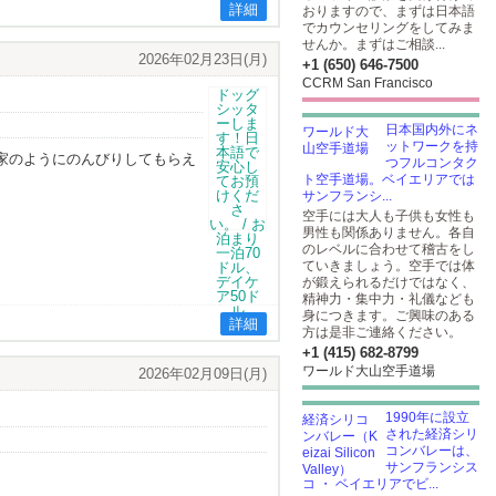
詳細
おりますので、まずは日本語
でカウンセリングをしてみま
せんか。まずはご相談...
2026年02月23日(月)
+1 (650) 646-7500
CCRM San Francisco
日本国内外にネ
ットワークを持
家のようにのんびりしてもらえ
つフルコンタク
ト空手道場。ベイエリアでは
サンフランシ...
空手には大人も子供も女性も
男性も関係ありません。各自
のレベルに合わせて稽古をし
ていきましょう。空手では体
が鍛えられるだけではなく、
精神力・集中力・礼儀なども
身につきます。ご興味のある
詳細
方は是非ご連絡ください。
+1 (415) 682-8799
ワールド大山空手道場
2026年02月09日(月)
1990年に設立
された経済シリ
コンバレーは、
サンフランシス
コ ・ ベイエリアでビ...