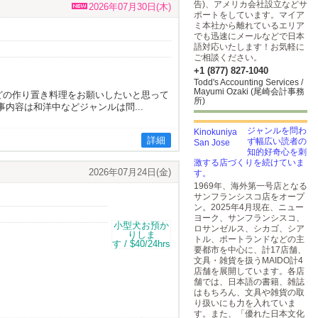
告)、アメリカ会社設立などサ
2026年07月30日(木)
ポートをしています。マイア
ミ本社から離れているエリア
でも迅速にメールなどで日本
語対応いたします！お気軽に
ご相談ください。
+1 (877) 827-1040
Todd's Accounting Services /
Mayumi Ozaki (尾崎会計事務
どの作り置き料理をお願いしたいと思って
所)
内容は和洋中などジャンルは問...
ジャンルを問わ
詳細
ず幅広い読者の
知的好奇心を刺
激する店づくりを続けていま
2026年07月24日(金)
す。
1969年、海外第一号店となる
サンフランシスコ店をオープ
ン。2025年4月現在、ニュー
ヨーク、サンフランシスコ、
ロサンゼルス、シカゴ、シア
トル、ポートランドなどの主
要都市を中心に、計17店舗、
文具・雑貨を扱うMAIDO計4
店舗を展開しています。各店
舗では、日本語の書籍、雑誌
はもちろん、文具や雑貨の取
り扱いにも力を入れていま
す。また、「優れた日本文化