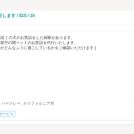
 / $15 / 1h
0頭近くの犬のお世話をした経験があります。
、留守の間ペットのお世話を代行いたします。
がどんなふうに過ごしているかをご確認いただけます;)
]
バークレー, カリフォルニア州
サービス