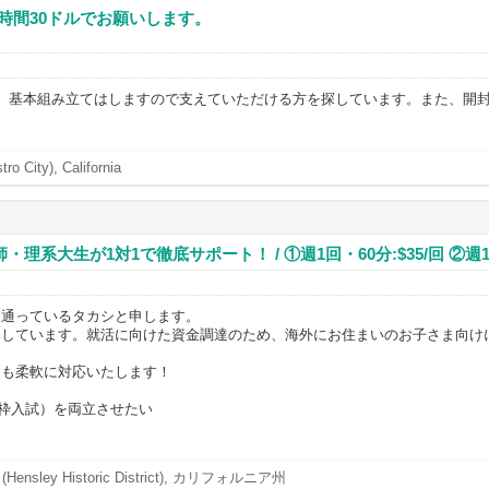
1時間30ドルでお願いします。
。基本組み立てはしますので支えていただける方を探しています。また、開封
ro City), California
生が1対1で徹底サポート！ / ①週1回・60分:$35/回 ②週1回・90
に通っているタカシと申します。
導しています。就活に向けた資金調達のため、海外にお住まいのお子さま向け
にも柔軟に対応いたします！
国枠入試）を両立させたい
 (Hensley Historic District), カリフォルニア州