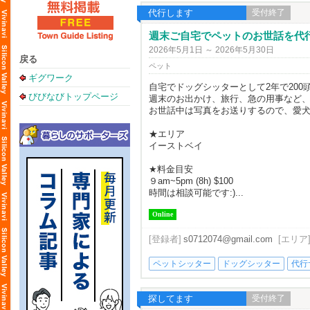
代行します
受付終了
週末ご自宅でペットのお世話を代行します
2026年5月1日 ～ 2026年5月30日
戻る
ペット
ギグワーク
自宅でドッグシッターとして2年で20
びびなびトップページ
週末のお出かけ、旅行、急の用事など
お世話中は写真をお送りするので、愛犬
★エリア
イーストベイ
★料金目安
９am~5pm (8h) $100
時間は相談可能です:)...
Online
[登録者]
s0712074@gmail.com
[エリア
ペットシッター
ドッグシッター
代行
探してます
受付終了