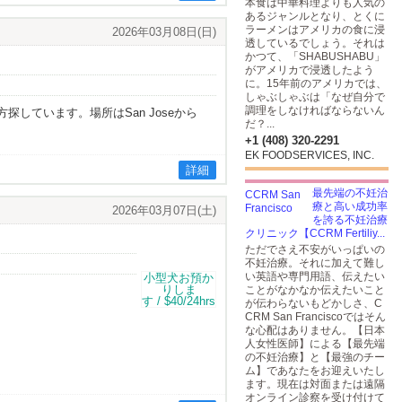
本食は中華料理よりも人気の
あるジャンルとなり、とくに
ラーメンはアメリカの食に浸
2026年03月08日(日)
透しているでしょう。それは
かつて、「SHABUSHABU」
がアメリカで浸透したよう
に。15年前のアメリカでは、
しゃぶしゃぶは「なぜ自分で
調理をしなければならないん
探しています。場所はSan Joseから
だ？...
+1 (408) 320-2291
EK FOODSERVICES, INC.
詳細
最先端の不妊治
療と高い成功率
2026年03月07日(土)
を誇る不妊治療
クリニック【CCRM Fertiliy...
ただでさえ不安がいっぱいの
不妊治療。それに加えて難し
い英語や専門用語、伝えたい
ことがなかなか伝えたいこと
が伝わらないもどかしさ、C
CRM San Franciscoではそん
な心配はありません。【日本
人女性医師】による【最先端
の不妊治療】と【最強のチー
ム】であなたをお迎えいたし
ます。現在は対面または遠隔
オンライン診察を受け付けて