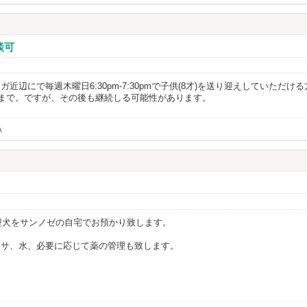
談可
辺にで毎週木曜日6:30pm-7:30pmで子供(8才)を送り迎えしていただける方
6/4ぐらいまで。ですが、その後も継続しる可能性があります。
A
小型犬をサンノゼの自宅でお預かり致します。
エサ、水、必要に応じて薬の管理も致します。