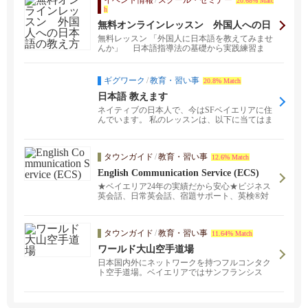
イベント情報
/
スクール・セミナー
20.68% Matc
h
無料オンラインレッスン 外国人への日
本語の教え方
無料レッスン 「外国人に日本語を教えてみませ
んか」 日本語指導法の基礎から実践練習ま
で、経験豊か...
ギグワーク
/
教育・習い事
20.8% Match
日本語 教えます
ネイティブの日本人で、今はSFベイエリアに住
んでいます。 私のレッスンは、以下に当てはま
る方に向いて...
タウンガイド
/
教育・習い事
12.6% Match
English Communication Service (ECS)
★ベイエリア24年の実績だから安心★ビジネス
英会話、日常英会話、宿題サポート、英検®対
策など。対面レッスンとオンラインレッスンを
ご提供中！日本語でお気軽にお問い合わせくだ
さい。頼れる日本人スタッフ、そして経験豊富
タウンガイド
/
教育・習い事
11.64% Match
な講師陣がご希望に沿ったスタディプランを完
全カスタマイズし、プロフェッショナルなサー
ワールド大山空手道場
ビスをご提供致します。スケジュールや学習目
日本国内外にネットワークを持つフルコンタク
的に合わせて、あなたにピッタリの講師をご紹
ト空手道場。ベイエリアではサンフランシス
介します。
コ・サンマテオの二か所。「武から入り徳に至
る」をモットーに、子どもから大人まで、経験
者も未経験者も、性別問わず幅広い層の生徒た