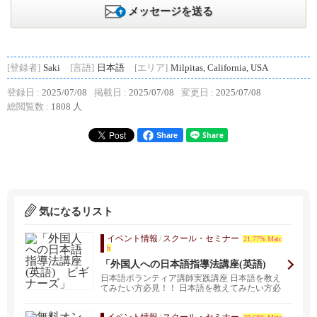
メッセージを送る
[登録者]
Saki
[言語]
日本語
[エリア]
Milpitas, California, USA
登録日 :
2025/07/08
掲載日 :
2025/07/08
変更日 :
2025/07/08
総閲覧数 :
1808 人
Share
気になるリスト
イベント情報
/
スクール・セミナー
21.77% Matc
h
「外国人への日本語指導法講座(英語)
ビギナーズ」
日本語ボランティア講師実践講座 日本語を教え
てみたい方必見！！ 日本語を教えてみたい方必
見！！ ア...