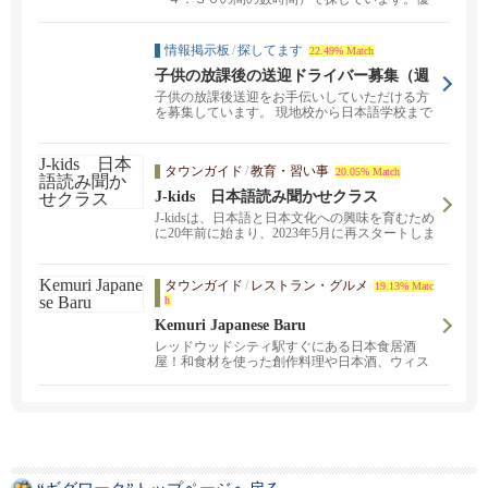
先順位で並んでい...
情報掲示板
/
探してます
22.49% Match
子供の放課後の送迎ドライバー募集（週
２〜４日）日本語歓迎
子供の放課後送迎をお手伝いしていただける方
を募集しています。 現地校から日本語学校まで
の送迎業務で、...
タウンガイド
/
教育・習い事
20.05% Match
J-kids 日本語読み聞かせクラス
J-kidsは、日本語と日本文化への興味を育むため
に20年前に始まり、2023年5月に再スタートしま
した。全ての活動はメンバーが運営し、定員15
家族の会員制です。お気軽にお問い合わせくだ
さい。
タウンガイド
/
レストラン・グルメ
19.13% Matc
h
Kemuri Japanese Baru
レッドウッドシティ駅すぐにある日本食居酒
屋！和食材を使った創作料理や日本酒、ウィス
キー、オリジナルカクテルなどが楽しめるお店
です