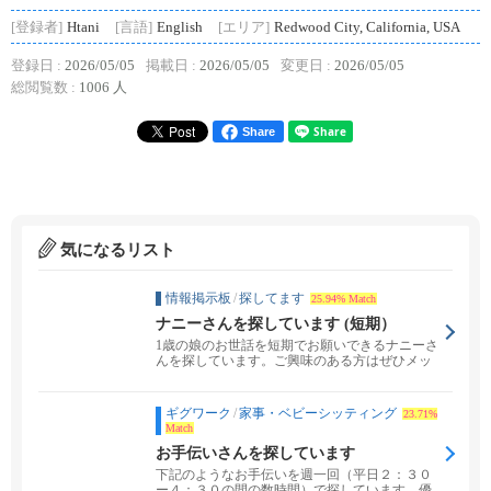
[登録者]
Htani
[言語]
English
[エリア]
Redwood City, California, USA
登録日 :
2026/05/05
掲載日 :
2026/05/05
変更日 :
2026/05/05
総閲覧数 :
1006 人
Share
気になるリスト
情報掲示板
/
探してます
25.94% Match
ナニーさんを探しています (短期）
1歳の娘のお世話を短期でお願いできるナニーさ
んを探しています。ご興味のある方はぜひメッ
セージください...
ギグワーク
/
家事・ベビーシッティング
23.71%
Match
お手伝いさんを探しています
下記のようなお手伝いを週一回（平日２：３０
ー４：３０の間の数時間）で探しています。優