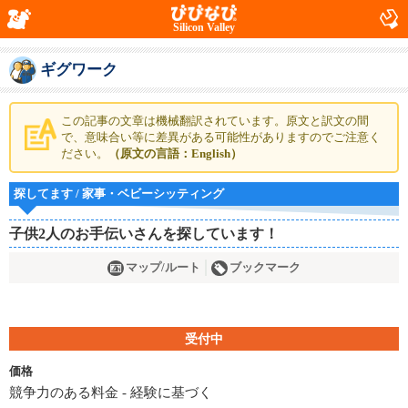
Silicon Valley
ギグワーク
この記事の文章は機械翻訳されています。原文と訳文の間
で、意味合い等に差異がある可能性がありますのでご注意く
ださい。
（原文の言語：English）
探してます / 家事・ベビーシッティング
子供2人のお手伝いさんを探しています！
マップ/ルート
ブックマーク
受付中
価格
競争力のある料金 - 経験に基づく