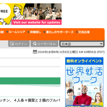
ログイン
ユーザパネル
2026年(令和8年) 8月8日土曜日 AM 02時56分 (PDT)
いキッチン、４人各々個室と２個のフルバ