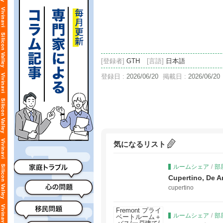
[登録者]
GTH
[言語]
日本語
登録日 :
2026/06/20
掲載日 :
2026/06/20
気になるリスト
ルームシェア
/
部
Cupertino, 
cupertino
ルームシェア
/
部