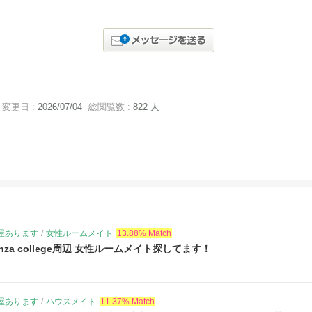
変更日 :
2026/07/04
総閲覧数 :
822 人
屋あります
/
女性ルームメイト
13.88% Match
De Anza college周辺 女性ルームメイト探してます！
屋あります
/
ハウスメイト
11.37% Match