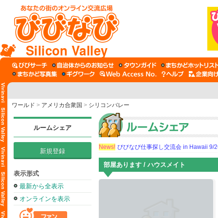
Silicon Valley
ワールド
>
アメリカ合衆国
>
シリコンバレー
ルームシェア
News!
びびなび仕事探し交流会 in Hawaii 9/26（
新規登録
部屋あります / ハウスメイト
表示形式
最新から全表示
オンラインを表示