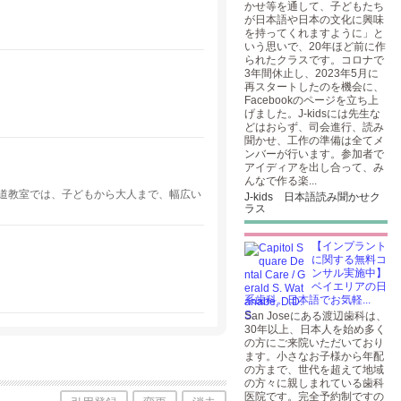
かせ等を通して、子どもたち
が日本語や日本の文化に興味
を持ってくれますように」と
いう思いで、20年ほど前に作
られたクラスです。コロナで
3年間休止し、2023年5月に
再スタートしたのを機会に、
Facebookのページを立ち上
げました。J-kidsには先生な
どはおらず、司会進行、読み
聞かせ、工作の準備は全てメ
ンバーが行います。参加者で
アイディアを出し合って、み
んなで作る楽...
道教室では、子どもから大人まで、幅広い
J-kids 日本語読み聞かせク
ラス
【インプラント
に関する無料コ
ンサル実施中】
ベイエリアの日
系歯科。日本語でお気軽...
San Joseにある渡辺歯科は、
30年以上、日本人を始め多く
の方にご来院いただいており
ます。小さなお子様から年配
の方まで、世代を超えて地域
の方々に親しまれている歯科
医院です。完全予約制ですの