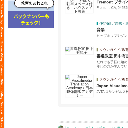
Fremont 
Fremont, CA, 94536
仲間探し
/
趣味・
音楽
ヒップホップやダン
タウンガイド
/
教
書道教室 田中有
だれでも手軽に始め
年代の方が学んでい
タウンガイド
/
教
Japan Visual
JVTA ロサンゼルス