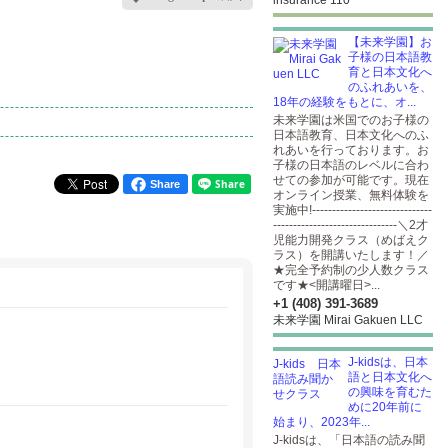
insurance 110
【未来学園】お
子様の日本語教
育と日本文化へ
のふれあいを、
18年の経験をもとに、オ...
未来学園は米国でのお子様の
日本語教育、日本文化へのふ
れあいを行っております。お
子様の日本語のレベルに合わ
せての参加が可能です。現在
Share
オンライン授業、無料体験を
実施中!------------------------------
-------------------------------＼2才
児能力開発クラス（めばえク
ラス）を開講いたします！／
★完全予約制の少人数クラス
です★<開講曜日>...
+1 (408) 391-3689
未来学園 Mirai Gakuen LLC
J-kidsは、日本
語と日本文化へ
の興味を育むた
めに20年前に
始まり、2023年...
J-kidsは、「日本語の読み聞