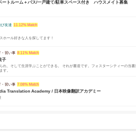
プライベートルーム＋バス/一戸建て/駐車スペース付き ハウスメイト募集
遊び友達
11.12% Match
スホール好きな人を探してます！
育・習い事
8.11% Match
規子
られ、そして生涯学ぶことができる。 それが書道です。フォスターシティーの当書
ます。
育・習い事
7.08% Match
media Translation Academy / 日本映像翻訳アカデミー
校