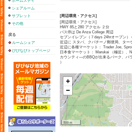
ホームステイ
シェアルーム
サブレット
[周辺環境・アクセス]
[周辺環境・アクセス]
その他
HWY 85と280 アクセル ２分
バス停は De Anza College 周辺
戻る
セブンイレブン（７days 24hrオープン）
近辺に スタバ、クパチーノ郵便局、ター
ルームシェア
近辺に各種マーケット： Trader Joe, Sprouts, S
びびなびトップページ
日本食マーケット： Marukai （極近）、Niji
カウンティ―のBBQが出来るパーク、バラエティ
）
+
−
500 m