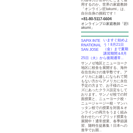
の指導力が世界のどこまで通
用するのか。世界の家庭教師
「オンライン匠takumi」は、
自分自身の挑戦です！
+81-80-5117-6604
オンラインプロ家庭教師「匠t
akumi」
いますぐ始めよ
う！8月21日
（金）まで夏期
講習期間＆8月
25日（火）から後期通常...
サンノゼ地区とニューヨーク
地区に校舎を展開する、海外
在住生向けの進学塾です。ア
メリカにお越しになられて間
もない方からアメリカに永住
予定の方まで、お子様のニー
ズにあったクラス設定をして
おります。サンノゼ校での対
面授業と、ニューヨーク校・
ニュージャージー校・マンハ
ッタン校での授業を対面＆オ
ンラインの両方をうまく組み
合わせたハイブリッド授業を
展開中！通常授業、各季節講
習、随時生徒募集！日本への
進学でお困...