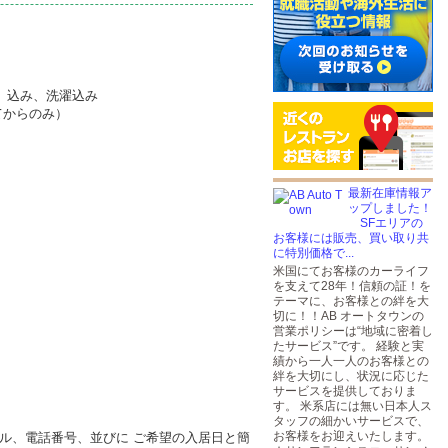
道）込み、洗濯込み
てからのみ）
最新在庫情報ア
ップしました！
SFエリアの
お客様には販売、買い取り共
に特別価格で...
米国にてお客様のカーライフ
を支えて28年！信頼の証！を
テーマに、お客様との絆を大
切に！！AB オートタウンの
営業ポリシーは“地域に密着し
たサービス”です。 経験と実
績から一人一人のお客様との
絆を大切にし、状況に応じた
サービスを提供しておりま
す。 米系店には無い日本人ス
タッフの細かいサービスで、
お客様をお迎えいたします。
ル、電話番号、並びに ご希望の入居日と簡