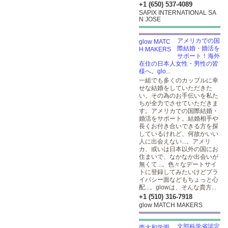
+1 (650) 537-4089
SAPIX INTERNATIONAL SA
N JOSE
アメリカでの国
際結婚・婚活を
サポート！海外
在住の日本人女性・男性の皆
様へ。glo...
一組でも多くのカップルに幸
せな結婚をしていただきた
い。その為のお手伝いを私た
ちが全力でさせていただきま
す。アメリカでの国際結婚・
婚活をサポート。結婚相手や
長くお付き合いできる方を探
しているけれど、何故かいい
人に出会えない...。アメリ
カ、或いは日本以外の国にお
住まいで、なかなか出会いが
無くて...。色々なデートサイ
トに登録してみたいけどプラ
イバシー面などもちょっと心
配...。glowは、そんな貴方...
+1 (510) 316-7918
glow MATCH MAKERS
文部科学省認定