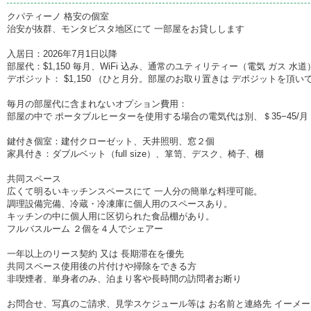
クパティーノ 格安の個室
治安が抜群、モンタビスタ地区にて 一部屋をお貸しします
入居日：2026年7月1日以降
部屋代：$1,150 毎月、WiFi 込み、通常のユティリティー（電気 ガス 水
デポジット： $1,150 （ひと月分。部屋のお取り置きは デポジットを頂い
毎月の部屋代に含まれないオプション費用：
部屋の中で ポータブルヒーターを使用する場合の電気代は別、＄35−45/月
鍵付き個室：建付クローゼット、天井照明、窓２個
家具付き：ダブルベット（full size）、箪笥、デスク、椅子、棚
共同スペース
広くて明るいキッチンスペースにて 一人分の簡単な料理可能。
調理設備完備、冷蔵・冷凍庫に個人用のスペースあり。
キッチンの中に個人用に区切られた食品棚があり。
フルバスルーム ２個を４人でシェアー
一年以上のリース契約 又は 長期滞在を優先
共同スペース使用後の片付けや掃除をできる方
非喫煙者、単身者のみ、泊まり客や長時間の訪問者お断り
お問合せ、写真のご請求、見学スケジュール等は お名前と連絡先 イーメー