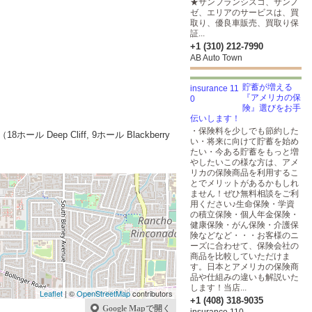
★サンフランシスコ、サンノ
ゼ、エリアのサービスは、買
取り、優良車販売、買取り保
証...
+1 (310) 212-7990
AB Auto Town
貯蓄が増える
『アメリカの保
険』選びをお手
伝いします！
・保険料を少しでも節約した
p Cliff, 9ホール Blackberry
い・将来に向けて貯蓄を始め
たい・今ある貯蓄をもっと増
やしたいこの様な方は、アメ
リカの保険商品を利用するこ
とでメリットがあるかもしれ
ません！ぜひ無料相談をご利
用ください♪生命保険・学資
の積立保険・個人年金保険・
健康保険・がん保険・介護保
険などなど・・・お客様のニ
ーズに合わせて、保険会社の
商品を比較していただけま
す。日本とアメリカの保険商
品や仕組みの違いも解説いた
します！当店...
Leaflet
| ©
OpenStreetMap
contributors
+1 (408) 318-9035
Google Mapで開く