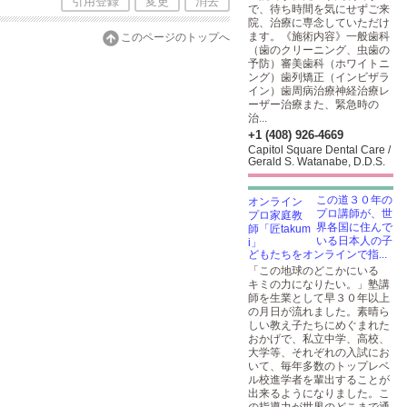
引用登録
変更
消去
で、待ち時間を気にせずご来
院、治療に専念していただけ
ます。《施術内容》一般歯科
このページのトップへ
（歯のクリーニング、虫歯の
予防）審美歯科（ホワイトニ
ング）歯列矯正（インビザラ
イン）歯周病治療神経治療レ
ーザー治療また、緊急時の
治...
+1 (408) 926-4669
Capitol Square Dental Care /
Gerald S. Watanabe, D.D.S.
この道３０年の
プロ講師が、世
界各国に住んで
いる日本人の子
どもたちをオンラインで指...
「この地球のどこかにいる
キミの力になりたい。」塾講
師を生業として早３０年以上
の月日が流れました。素晴ら
しい教え子たちにめぐまれた
おかげで、私立中学、高校、
大学等、それぞれの入試にお
いて、毎年多数のトップレベ
ル校進学者を輩出することが
出来るようになりました。こ