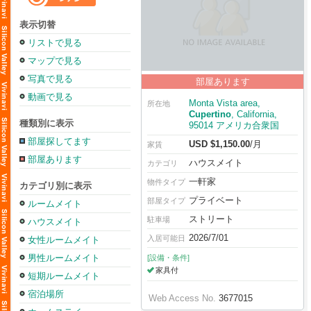
表示切替
リストで見る
マップで見る
写真で見る
部屋あります
動画で見る
Monta Vista area,
所在地
Cupertino
, California,
種類別に表示
95014 アメリカ合衆国
部屋探してます
USD $1,150.00
/月
家賃
部屋あります
ハウスメイト
カテゴリ
一軒家
物件タイプ
カテゴリ別に表示
プライベート
部屋タイプ
ルームメイト
ストリート
駐車場
ハウスメイト
2026/7/01
入居可能日
女性ルームメイト
男性ルームメイト
[設備・条件]
家具付
短期ルームメイト
宿泊場所
Web Access No.
3677015