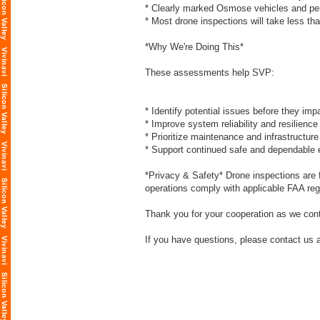
* Clearly marked Osmose vehicles and perso
* Most drone inspections will take less th
*Why We're Doing This*
These assessments help SVP:
* Identify potential issues before they imp
* Improve system reliability and resilience
* Prioritize maintenance and infrastructur
* Support continued safe and dependable e
*Privacy & Safety* Drone inspections are fo
operations comply with applicable FAA reg
Thank you for your cooperation as we conti
If you have questions, please contact us 