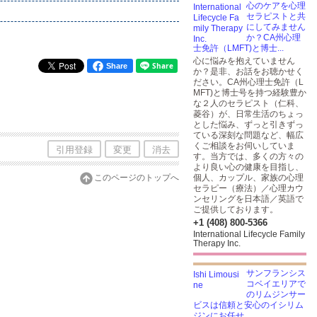
心のケアを心理
セラピストと共
にしてみません
か？CA州心理
士免許（LMFT)と博士...
心に悩みを抱えていません
Share
か？是非、お話をお聴かせく
ださい。CA州心理士免許（L
MFT)と博士号を持つ経験豊か
な２人のセラピスト（仁科、
菱谷）が、日常生活のちょっ
とした悩み、ずっと引きずっ
ている深刻な問題など、幅広
くご相談をお伺いしていま
引用登録
変更
消去
す。当方では、多くの方々の
より良い心の健康を目指し、
このページのトップへ
個人、カップル、家族の心理
セラピー（療法）／心理カウ
ンセリングを日本語／英語で
ご提供しております。
+1 (408) 800-5366
International Lifecycle Family
Therapy Inc.
サンフランシス
コベイエリアで
のリムジンサー
ビスは信頼と安心のイシリム
ジンにお任せ...