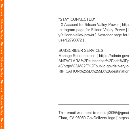
*STAY CONNECTED*
X Account for Silicon Valley Power [
htt
Instagram page for Silicon Valley Power [
y/silicon-valley-power
] Nextdoor page for 
user12793072
]
SUBSCRIBER SERVICES:
Manage Subscriptions [
https://admin.g
ANTACLARA%2Fsubscriber%2Fedit%3Fpr
45/https%3A%2F%2Fpublic.govdeliver
RIFICATION%255D%255D%26destinat
___________________________________
This email was sent to mshinji3056@gmail
Clara, CA 95050 GovDelivery logo [
https: