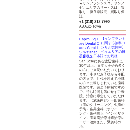
★サンフランシスコ、サンノ
ゼ、エリアのサービスは、買
取り、優良車販売、買取り保
証...
+1 (310) 212-7990
AB Auto Town
【インプラント
に関する無料コ
ンサル実施中】
ベイエリアの日
系歯科。日本語でお気軽...
San Joseにある渡辺歯科は、
30年以上、日本人を始め多く
の方にご来院いただいており
ます。小さなお子様から年配
の方まで、世代を超えて地域
の方々に親しまれている歯科
医院です。完全予約制ですの
で、待ち時間を気にせずご来
院、治療に専念していただけ
ます。《施術内容》一般歯科
（歯のクリーニング、虫歯の
予防）審美歯科（ホワイトニ
ング）歯列矯正（インビザラ
イン）歯周病治療神経治療レ
ーザー治療また、緊急時の
治...