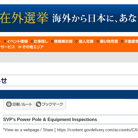
SVP’s Power Pole & Equipment Inspections
*View as a webpage / Share [
https://content.govdelivery.com/accounts/