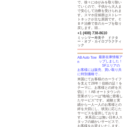
で、徐々にゆがみを取り除い
ていくので、子供から大人ま
で安心して治療を受けられま
す。スマホ症候群はストレー
トネックが主な原因です。Ｃ
ＢＰ治療で首のカーブを取り
戻します。頭...
+1 (408) 738-8610
ミッシマー寿美子 ドクタ
ー・オブ・カイロプラクティ
ック
最新在庫情報ア
ップしました！
SFエリアの
お客様には販売、買い取り共
に特別価格で...
米国にてお客様のカーライフ
を支えて28年！信頼の証！を
テーマに、お客様との絆を大
切に！！AB オートタウンの
営業ポリシーは“地域に密着し
たサービス”です。 経験と実
績から一人一人のお客様との
絆を大切にし、状況に応じた
サービスを提供しておりま
す。 米系店には無い日本人ス
タッフの細かいサービスで、
お客様をお迎えいたします。