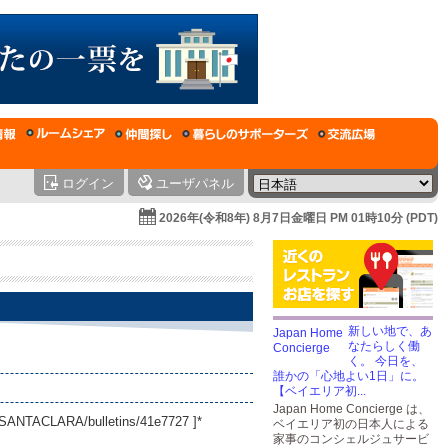
ログイン
ユーザパネル
2026年(令和8年) 8月7日金曜日 PM 01時10分 (PDT)
新しい地で、あ
なたらしく働
く。 今日を、
誰かの「心地よい1日」に。
【ベイエリア初...
Japan Home Concierge は、
CASANTACLARA/bulletins/41e7727
]*
ベイエリア初の日本人による
家事のコンシェルジュサービ