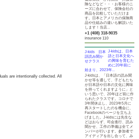
険などなど・・・お客様のニ
ーズに合わせて、保険会社の
商品を比較していただけま
す。日本とアメリカの保険商
品や仕組みの違いも解説いた
します！当店...
+1 (408) 318-9035
insurance 110
J-kidsは、日本
語と日本文化へ
の興味を育むた
めに20年前に
始まり、2023年...
J-kidsは、「日本語の読み聞
als are intentionally collected. All
かせ等を通して、子どもたち
が日本語や日本の文化に興味
を持ってくれますように」と
いう思いで、20年ほど前に作
られたクラスです。コロナで
3年間休止し、2023年5月に
再スタートしたのを機会に、
Facebookのページを立ち上
げました。J-kidsには先生な
どはおらず、司会進行、読み
聞かせ、工作の準備は全てメ
ンバーが行います。参加者で
アイディアを出し合って、み