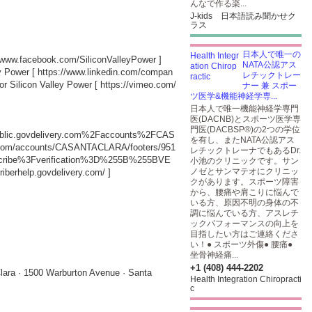
んなで作る楽...
J-kids 日本語読み聞かせク
ラス
日本人で唯一の
//www.facebook.com/SiliconValleyPower
]
NATA公認アス
ey Power [
https://www.linkedin.com/compan
レチックトレー
r Silicon Valley Power [
https://vimeo.com/
ナー 兼 スポー
ツ医学&機能神経学専...
日本人で唯一機能神経学専門
医(DACNB)とスポーツ医学専
門医(DACBSP®)の2つの学位
ublic.govdelivery.com%2Faccounts%2FCAS
を有し、またNATA公認アス
y.com/accounts/CASANTACLARA/footers/951
レチックトレーナでもあるDr.
cribe%3Fverification%3D%255B%255BVE
小池のクリニックです。サン
ノゼとサンマテオにクリニッ
riberhelp.govdelivery.com/
]
クがあります。スポーツ障害
から、腰痛や肩こりに悩んで
いる方、原因不明の身体の不
調に悩んでいる方、アスレチ
ックパフォーマンスの向上を
目指したい方はご連絡くださ
い！● スポーツ外傷● 腰痛●
坐骨神経痛...
+1 (408) 444-2202
lara · 1500 Warburton Avenue · Santa
Health Integration Chiropracti
c