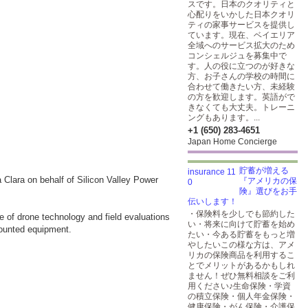
スです。日本のクオリティと
心配りをいかした日本クオリ
ティの家事サービスを提供し
ています。現在、ベイエリア
全域へのサービス拡大のため
コンシェルジュを募集中で
す。人の役に立つのが好きな
方、お子さんの学校の時間に
合わせて働きたい方、未経験
の方を歓迎します。英語がで
きなくても大丈夫。トレーニ
ングもあります。...
+1 (650) 283-4651
Japan Home Concierge
貯蓄が増える
 Clara on behalf of Silicon Valley Power
『アメリカの保
険』選びをお手
伝いします！
・保険料を少しでも節約した
e of drone technology and field evaluations
い・将来に向けて貯蓄を始め
mounted equipment.
たい・今ある貯蓄をもっと増
やしたいこの様な方は、アメ
リカの保険商品を利用するこ
とでメリットがあるかもしれ
ません！ぜひ無料相談をご利
用ください♪生命保険・学資
の積立保険・個人年金保険・
健康保険・がん保険・介護保