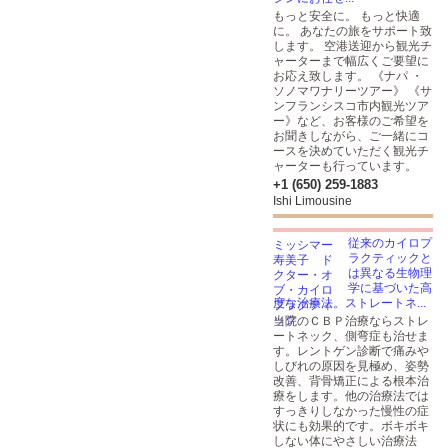
もっと安全に。 もっと快適
に。 あなたの旅をサポート致
します。 空港送迎から観光チ
ャーターまで幅広くご要望に
お応え致します。 《ナパ ・
ソノマワナリーツアー》 《サ
ンフランシスコ市内観光ツア
ー》など、お客様のご希望を
お聞きしながら、ご一緒にコ
ースを決めていただく観光チ
ャーターも行っています。
+1 (650) 259-1883
Ishi Limousine
従来のカイロプ
ラクティックと
は異なる生物理
学に基づいた高
度な治療法。ストレートネ...
当院のＣＢＰ治療ならストレ
ートネック、側弯症も治せま
す。レントゲン診断で痛みや
しびれの原因を見極め、姿勢
改善、背骨矯正による根本治
療をします。他の治療法では
すっきりしなかった慢性の症
状にも効果的です。ボキボキ
しない体にやさしい治療法