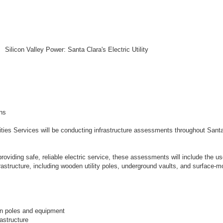
Silicon Valley Power: Santa Clara's Electric Utility
ns
ties Services will be conducting infrastructure assessments throughout Santa
viding safe, reliable electric service, these assessments will include the us
rastructure, including wooden utility poles, underground vaults, and surface-
ion poles and equipment
astructure