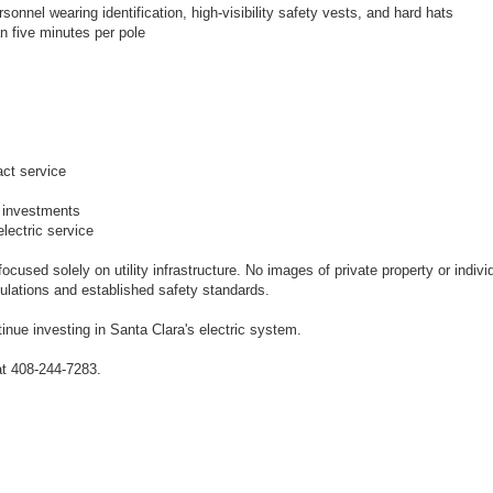
nnel wearing identification, high-visibility safety vests, and hard hats
an five minutes per pole
act service
e investments
lectric service
cused solely on utility infrastructure. No images of private property or individu
ulations and established safety standards.
nue investing in Santa Clara's electric system.
at 408-244-7283.