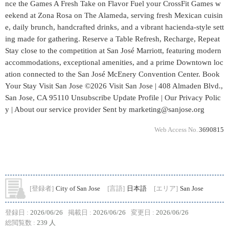
nce the Games A Fresh Take on Flavor Fuel your CrossFit Games w
eekend at Zona Rosa on The Alameda, serving fresh Mexican cuisin
e, daily brunch, handcrafted drinks, and a vibrant hacienda-style sett
ing made for gathering. Reserve a Table Refresh, Recharge, Repeat
Stay close to the competition at San José Marriott, featuring modern
accommodations, exceptional amenities, and a prime Downtown loc
ation connected to the San José McEnery Convention Center. Book
Your Stay Visit San Jose ©2026 Visit San Jose | 408 Almaden Blvd.,
San Jose, CA 95110 Unsubscribe Update Profile | Our Privacy Polic
y | About our service provider Sent by marketing@sanjose.org
Web Access No.
3690815
[登録者]
City of San Jose
[言語]
日本語
[エリア]
San Jose
登録日 :
2026/06/26
掲載日 :
2026/06/26
変更日 :
2026/06/26
総閲覧数 :
239 人