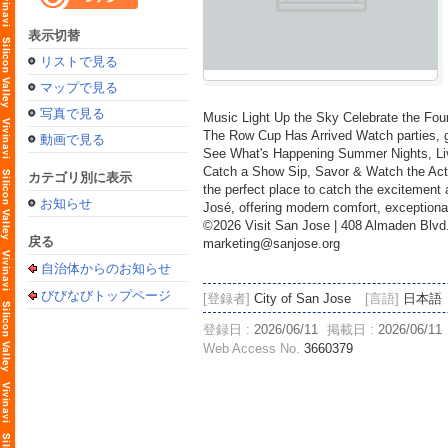
表示切替
リストで見る
マップで見る
写真で見る
Music Light Up the Sky Celebrate the Four
The Row Cup Has Arrived Watch parties, g
動画で見る
See What's Happening Summer Nights, Live
Catch a Show Sip, Savor & Watch the Acti
カテゴリ別に表示
the perfect place to catch the excitement
お知らせ
José, offering modern comfort, exceptiona
©2026 Visit San Jose | 408 Almaden Blvd.,
戻る
marketing@sanjose.org
自治体からのお知らせ
びびなびトップページ
[登録者]
City of San Jose
[言語]
日本語
登録日 :
2026/06/11
掲載日 :
2026/06/11
Web Access No.
3660379