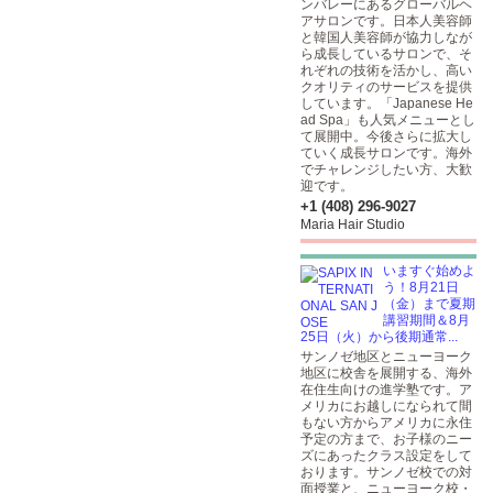
ンバレーにあるグローバルヘ
アサロンです。日本人美容師
と韓国人美容師が協力しなが
ら成長しているサロンで、そ
れぞれの技術を活かし、高い
クオリティのサービスを提供
しています。「Japanese He
ad Spa」も人気メニューとし
て展開中。今後さらに拡大し
ていく成長サロンです。海外
でチャレンジしたい方、大歓
迎です。
+1 (408) 296-9027
Maria Hair Studio
いますぐ始めよ
う！8月21日
（金）まで夏期
講習期間＆8月
25日（火）から後期通常...
サンノゼ地区とニューヨーク
地区に校舎を展開する、海外
在住生向けの進学塾です。ア
メリカにお越しになられて間
もない方からアメリカに永住
予定の方まで、お子様のニー
ズにあったクラス設定をして
おります。サンノゼ校での対
面授業と、ニューヨーク校・