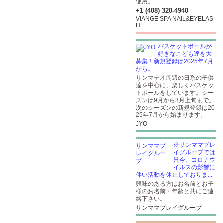
使用。...
+1 (408) 320-4940
VIANGE SPA NAIL&EYELAS
H
バスケットボールが
好きなこども達を大
募集！新規登録は2025年7月
から。
サンマテオ周辺の日系の子供
達を中心に、楽しくバスケッ
トボールをしています。シー
ズンは9月から3月上旬まで。
次のシーズンの新規登録は20
25年7月から始まります。
JYO
※サンママプレ
イグループでは
只今、コロナウ
イルスの影響に
伴い活動を休止しておりま...
興味のある方はお名前とお子
様のお名前・年齢と共にご連
絡下さい。
サンママプレイグループ