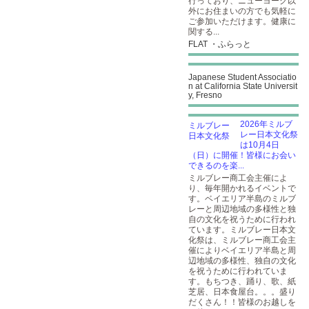
行っており、ニューヨーク以
外にお住まいの方でも気軽に
ご参加いただけます。健康に
関する...
FLAT ・ふらっと
Japanese Student Associatio
n at California State Universit
y, Fresno
2026年ミルブ
レー日本文化祭
は10月4日
（日）に開催！皆様にお会い
できるのを楽...
ミルブレー商工会主催によ
り、毎年開かれるイベントで
す。ベイエリア半島のミルブ
レーと周辺地域の多様性と独
自の文化を祝うために行われ
ています。ミルブレー日本文
化祭は、ミルブレー商工会主
催によりベイエリア半島と周
辺地域の多様性、独自の文化
を祝うために行われていま
す。もちつき、踊り、歌、紙
芝居、日本食屋台。。。盛り
だくさん！！皆様のお越しを