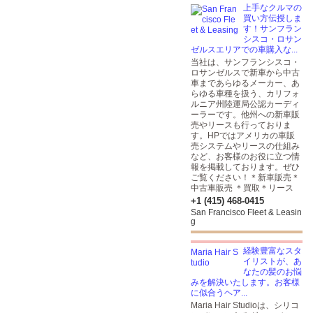
上手なクルマの
買い方伝授しま
す！サンフラン
シスコ・ロサン
ゼルスエリアでの車購入な...
当社は、サンフランシスコ・
ロサンゼルスで新車から中古
車まであらゆるメーカー、あ
らゆる車種を扱う、カリフォ
ルニア州陸運局公認カーディ
ーラーです。他州への新車販
売やリースも行っておりま
す。HPではアメリカの車販
売システムやリースの仕組み
など、お客様のお役に立つ情
報を掲載しております。ぜひ
ご覧ください！＊新車販売＊
中古車販売 ＊買取＊リース
+1 (415) 468-0415
San Francisco Fleet & Leasin
g
経験豊富なスタ
イリストが、あ
なたの髪のお悩
みを解決いたします。お客様
に似合うヘア...
Maria Hair Studioは、シリコ