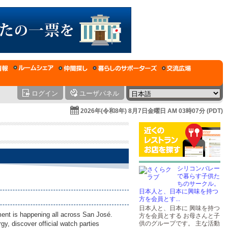
ログイン
ユーザパネル
2026年(令和8年) 8月7日金曜日 AM 03時07分 (PDT)
シリコンバレー
で暮らす子供た
ちのサークル。
日本人と、日本に興味を持つ
方を会員とす...
日本人と、日本に 興味を持つ
ent is happening all across San José.
方を会員とする お母さんと子
y, discover official watch parties
供のグループです。 主な活動