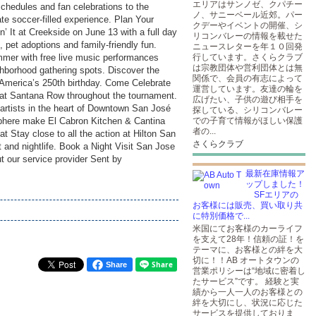
エリアはサンノゼ、クパチー
chedules and fan celebrations to the
ノ、サニーベール近郊。パー
te soccer-filled experience. Plan Your
クデーやイベントの開催、シ
 It at Creekside on June 13 with a full day
リコンバレーの情報を載せた
, pet adoptions and family-friendly fun.
ニュースレターを年１０回発
mmer with free live music performances
行しています。さくらクラブ
は宗教団体や営利団体とは無
hborhood gathering spots. Discover the
関係で、会員の有志によって
f America’s 250th birthday. Come Celebrate
運営しています。友達の輪を
 at Santana Row throughout the tournament.
広げたい、子供の遊び相手を
artists in the heart of Downtown San José
探している、シリコンバレー
sphere make El Cabron Kitchen & Cantina
での子育て情報がほしい保護
者の...
 Stay close to all the action at Hilton San
さくらクラブ
 and nightlife. Book a Night Visit San Jose
 our service provider Sent by
最新在庫情報ア
ップしました！
SFエリアの
お客様には販売、買い取り共
に特別価格で...
米国にてお客様のカーライフ
を支えて28年！信頼の証！を
テーマに、お客様との絆を大
切に！！AB オートタウンの
Share
営業ポリシーは“地域に密着し
たサービス”です。 経験と実
績から一人一人のお客様との
絆を大切にし、状況に応じた
サービスを提供しておりま