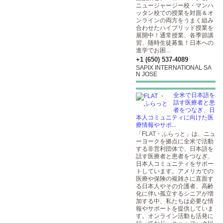
ニュージャージー校・マンハ
ッタン校での授業を対面＆オ
ンラインの両方をうまく組み
合わせたハイブリッド授業を
展開中！通常授業、各季節講
習、随時生徒募集！日本への
進学でお困...
+1 (650) 537-4089
SAPIX INTERNATIONAL SA
N JOSE
全米で日本語を
話す医療者と患
者をつなぎ、日
本人コミュニティに向けた医
療情報やサポ...
「FLAT・ふらっと」は、ニュ
ーヨークを拠点に全米で活動
する非営利団体で、日本語を
話す医療者と患者をつなぎ、
日本人コミュニティをサポー
トしています。アメリカでの
医療や保険の複雑さに直面す
る日本人やその介護者、高齢
化に伴い孤立するシニアが増
加する中、私たちは必要な情
報やサポートを提供していま
す。オンライン活動も活発に