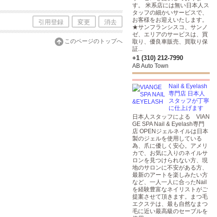
す。 米系店には無い日本人ス
タッフの細かいサービスで、
お客様をお迎えいたします。
引用登録
変更
消去
★サンフランシスコ、サンノ
ゼ、エリアのサービスは、買
このページのトップへ
取り、優良車販売、買取り保
証...
+1 (310) 212-7990
AB Auto Town
Nail & Eyelash
専門店 日本人
スタッフが丁寧
に仕上げます
日本人スタッフによる VIAN
GE SPA Nail & Eyelash専門
店 OPENジェルネイルは日本
製のジェルを使用している
為、爪に優しく安心。アメリ
カで、お気に入りのネイルサ
ロンを見つけられない方、現
地のサロンに不安がある方、
最新のアートを楽しみたい方
など、一人一人に合ったNail
を経験豊富なネイリストがご
提案させて頂きます。まつ毛
エクステは、最も自然なまつ
毛に近い最高級のセーブルを