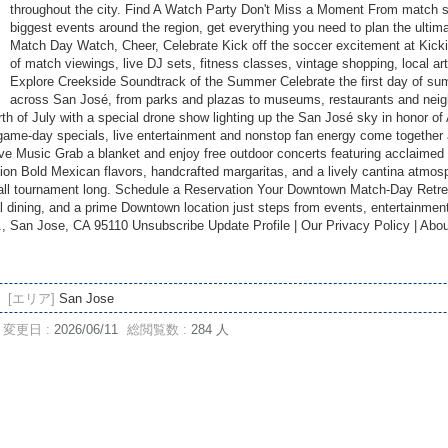
throughout the city. Find A Watch Party Don't Miss a Moment From match s
biggest events around the region, get everything you need to plan the ultima
Match Day Watch, Cheer, Celebrate Kick off the soccer excitement at Kickin’
of match viewings, live DJ sets, fitness classes, vintage shopping, local art
Explore Creekside Soundtrack of the Summer Celebrate the first day of su
across San José, from parks and plazas to museums, restaurants and neig
th of July with a special drone show lighting up the San José sky in honor o
ame-day specials, live entertainment and nonstop fan energy come together
 Music Grab a blanket and enjoy free outdoor concerts featuring acclaimed 
on Bold Mexican flavors, handcrafted margaritas, and a lively cantina atmo
 all tournament long. Schedule a Reservation Your Downtown Match-Day Retreat
l dining, and a prime Downtown location just steps from events, entertainment
 San Jose, CA 95110 Unsubscribe Update Profile | Our Privacy Policy | About
[エリア]
San Jose
変更日 :
2026/06/11
総閲覧数 :
284 人