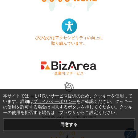
びびなびはアクセシビリティの向上に
取り組んでいます。
- 企業向けサービス -
本サイトでは、より良いサービス提供のため、クッキーを使用して
お問い合わせ
はじめてガイド
よくある質問
います。詳細は
プライバシーポリシー
をご確認ください。クッキー
利用規約
商標・著作権
プライバシーポリシー
の使用を許可する場合は同意するボタンを押してください。クッキ
ーの使用を拒否する場合は、ブラウザからご設定ください。
Copyright © 1999-2026 Vivid Navigation, Inc. All Rights Reserved.
Server US (75) @ Los Angeles Data Center