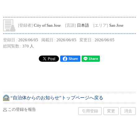
[登録者]
City of San Jose
[言語]
日本語
[エリア]
San Jose
登録日 :
2026/06/05
掲載日 :
2026/06/05
変更日 :
2026/06/05
総閲覧数 :
370 人
Share
“自治体からのお知らせ”トップページへ戻る
この登録を報告
引用登録
変更
消去