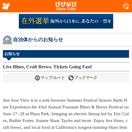
Silicon Valley
自治体からのお知らせ
お知らせ
Live Blues, Craft Brews. Tickets Going Fast!
マップ/ルート
ブックマーク
San Jose View it in a web browser Summer Festival Season Starts H
ere Experience the 43rd Annual Fountain Blues & Brews Festival on
June 27–28 at Plaza Park, bringing an electric lineup led by Eric Gal
es, Ruthie Foster, Joanne Shaw Taylor and more. Enjoy live blues, c
raft brews, and local food at California’s longest-running blues festi