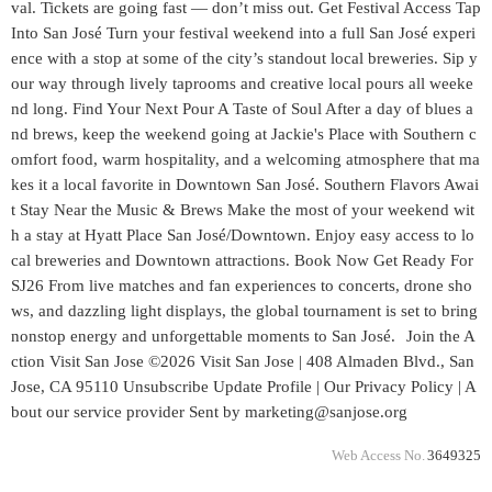
val. Tickets are going fast — don’t miss out. Get Festival Access Tap
Into San José Turn your festival weekend into a full San José experi
ence with a stop at some of the city’s standout local breweries. Sip y
our way through lively taprooms and creative local pours all weeke
nd long. Find Your Next Pour A Taste of Soul After a day of blues a
nd brews, keep the weekend going at Jackie's Place with Southern c
omfort food, warm hospitality, and a welcoming atmosphere that ma
kes it a local favorite in Downtown San José. Southern Flavors Awai
t Stay Near the Music & Brews Make the most of your weekend wit
h a stay at Hyatt Place San José/Downtown. Enjoy easy access to lo
cal breweries and Downtown attractions. Book Now Get Ready For
SJ26 From live matches and fan experiences to concerts, drone sho
ws, and dazzling light displays, the global tournament is set to bring
nonstop energy and unforgettable moments to San José. Join the A
ction Visit San Jose ©2026 Visit San Jose | 408 Almaden Blvd., San
Jose, CA 95110 Unsubscribe Update Profile | Our Privacy Policy | A
bout our service provider Sent by marketing@sanjose.org
Web Access No.
3649325