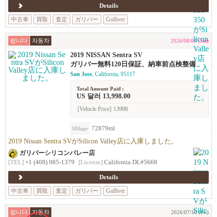
Details
中古車
買取
査定
ガリバー
Gulliver
팝니다
자동차
2026/08/08 (Sat)
2019 NISSAN Sentra SV
ガリバー無料120日保証、納車前点検整備
San Jose
, California, 95117
Total Amount Paid :
US 달러 13,998.00
[Vehicle Price]
13998
72879ml
Milage
2019 Nissan Sentra SVがSilicon Valley店に入庫しました。
ガリバーシリコンバレー店
[TEL]
+1 (408) 985-1379
[License]
California DL#5668
Details
中古車
買取
査定
ガリバー
Gulliver
팝니다
자동차
2026/07/10 (Fri)