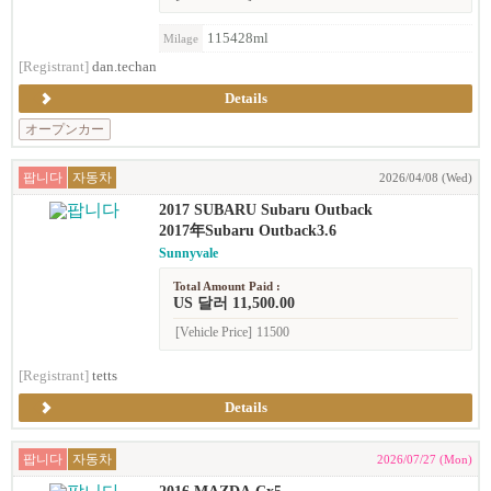
115428ml
Milage
[Registrant]
dan.techan
Details
オープンカー
팝니다
자동차
2026/04/08 (Wed)
2017 SUBARU Subaru Outback
2017年Subaru Outback3.6
Sunnyvale
Total Amount Paid :
US 달러 11,500.00
[Vehicle Price]
11500
[Registrant]
tetts
Details
팝니다
자동차
2026/07/27 (Mon)