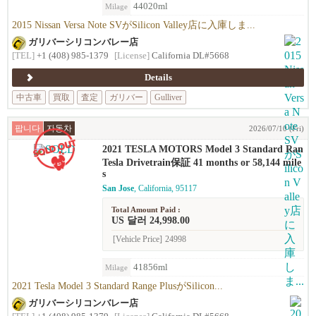
44020ml
Milage
2015 Nissan Versa Note SVがSilicon Valley店に入庫しま...
ガリバーシリコンバレー店
[TEL]
+1 (408) 985-1379
[License]
California DL#5668
Details
中古車
買取
査定
ガリバー
Gulliver
팝니다
자동차
2026/07/10 (Fri)
2021 TESLA MOTORS Model 3 Standard Ran
ge Plus
Tesla Drivetrain保証 41 months or 58,144 mile
s
San Jose
, California, 95117
Total Amount Paid :
US 달러 24,998.00
[Vehicle Price]
24998
41856ml
Milage
2021 Tesla Model 3 Standard Range PlusがSilicon...
ガリバーシリコンバレー店