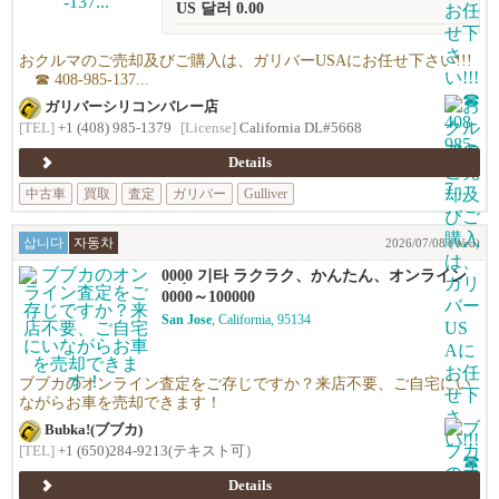
US 달러 0.00
おクルマのご売却及びご購入は、ガリバーUSAにお任せ下さい!!!
☎ 408-985-137...
ガリバーシリコンバレー店
[TEL]
+1 (408) 985-1379
[License]
California DL#5668
Details
中古車
買取
査定
ガリバー
Gulliver
삽니다
자동차
2026/07/08 (Wed)
0000 기타 ラクラク、かんたん、オンライン
査定！
0000～100000
San Jose
, California, 95134
ブブカのオンライン査定をご存じですか？来店不要、ご自宅にい
ながらお車を売却できます！
Bubka!(ブブカ)
[TEL]
+1 (650)284-9213(テキスト可）
Details