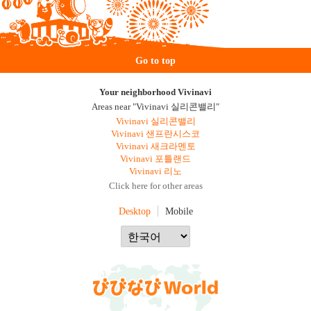
Go to top
Your neighborhood Vivinavi
Areas near "Vivinavi 실리콘밸리"
Vivinavi 실리콘밸리
Vivinavi 샌프란시스코
Vivinavi 새크라멘토
Vivinavi 포틀랜드
Vivinavi 리노
Click here for other areas
Desktop
Mobile