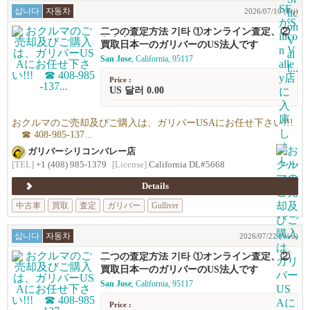
삽니다
자동차
2026/07/10 (Fri)
二つの査定方法 기타 ①オンライン査定、②
御来店査定
買取日本一のガリバーのUS法人です
San Jose
, California, 95117
Price :
US 달러 0.00
おクルマのご売却及びご購入は、ガリバーUSAにお任せ下さい!!!
☎ 408-985-137...
ガリバーシリコンバレー店
[TEL]
+1 (408) 985-1379
[License]
California DL#5668
Details
中古車
買取
査定
ガリバー
Gulliver
삽니다
자동차
2026/07/22 (Wed)
二つの査定方法 기타 ①オンライン査定、②
御来店査定
買取日本一のガリバーのUS法人です
San Jose
, California, 95117
Price :