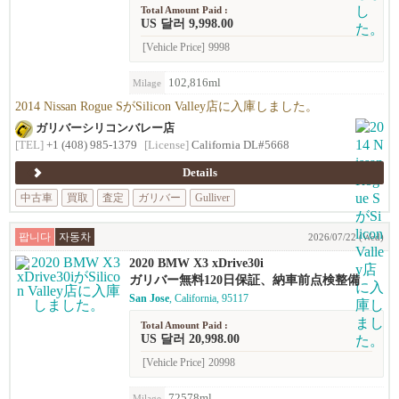
Total Amount Paid :
US 달러 9,998.00
[Vehicle Price]
9998
102,816ml
Milage
2014 Nissan Rogue SがSilicon Valley店に入庫しました。
ガリバーシリコンバレー店
[TEL]
+1 (408) 985-1379
[License]
California DL#5668
Details
中古車
買取
査定
ガリバー
Gulliver
팝니다
자동차
2026/07/22 (Wed)
2020 BMW X3 xDrive30i
ガリバー無料120日保証、納車前点検整備
San Jose
, California, 95117
Total Amount Paid :
US 달러 20,998.00
[Vehicle Price]
20998
72578ml
Milage