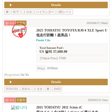
Details
車
SUV
トヨタ
ハイランダー
3列シート
팝니다
자동차
2026/06/17 (Wed)
2025 TOHATSU TOYOTA RAV4 XLE Sport U
tility 4D
低走行距離！超美品！
Foster City
Total Amount Paid :
US 달러 37,600.00
[Vehicle Price]
37600
8500ml
Milage
[Registrant]
Sa-Ya
Details
TOYOTA
RAV4
トヨタ
車
AWD
팝니다
자동차
2026/02/21 (Sat)
2011 TOHATSU 2011 Scion tC