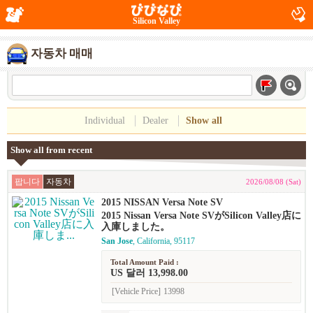
Silicon Valley
자동차 매매
Individual
Dealer
Show all
Show all from recent
팝니다
자동차
2026/08/08 (Sat)
2015 NISSAN Versa Note SV
2015 Nissan Versa Note SVがSilicon Valley店に
入庫しました。
San Jose
, California, 95117
Total Amount Paid :
US 달러 13,998.00
[Vehicle Price]
13998