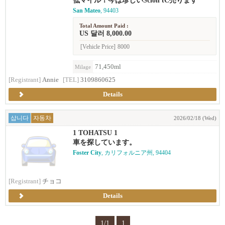
低マイル！今は珍しいScion tC売ります
San Mateo
, 94403
Total Amount Paid :
US 달러 8,000.00
[Vehicle Price]
8000
71,450ml
Milage
[Registrant]
Annie
[TEL]
3109860625
Details
삽니다
자동차
2026/02/18 (Wed)
1 TOHATSU 1
車を探しています。
Foster City
, カリフォルニア州, 94404
[Registrant]
チョコ
Details
1/1
1