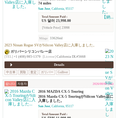
74 miles
San Jose
, California, 95117
Total Amount Paid :
US 달러 23,998.00
[Vehicle Price]
23998
33626ml
Milage
2023 Nissan Rogue SVがSilicon Valley店に入庫しました。
ガリバーシリコンバレー店
[TEL]
+1 (408) 985-1379
[License]
California DL#5668
Details
中古車
買取
査定
ガリバー
Gulliver
팝니다
자동차
2026/08/08 (Sat)
2016 MAZDA CX-5 Touring
2016 Mazda CX-5 TouringがSilicon Valley店に
入庫しました。
San Jose
, California, 95117
Total Amount Paid :