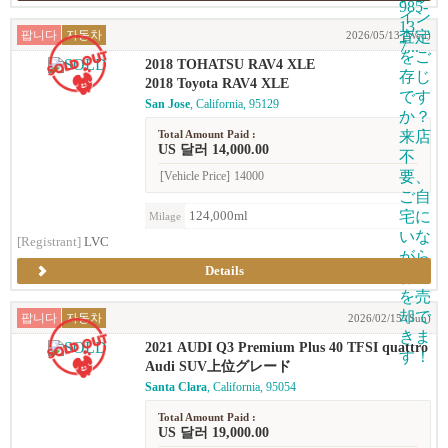
팝니다
자동차
2026/05/13 (Wed)
2018 TOHATSU RAV4 XLE
2018 Toyota RAV4 XLE
San Jose
, California, 95129
Total Amount Paid :
US 달러 14,000.00
[Vehicle Price]
14000
124,000ml
Milage
[Registrant]
LVC
Details
팝니다
자동차
2026/02/15 (Sun)
2021 AUDI Q3 Premium Plus 40 TFSI quattro
(2.0T)
Audi SUV上位グレード
Santa Clara
, California, 95054
Total Amount Paid :
US 달러 19,000.00