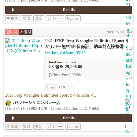
[TEL]
+1 (408) 985-1379
[License]
California DL#5668
Details
中古車
買取
査定
ガリバー
Gulliver
팝니다
자동차
2026/07/14 (Tue)
2021 JEEP Jeep Wrangler Unlimited Sport S
ガリバー無料120日保証、納車前点検整備
San Jose
, California, 95117
Total Amount Paid :
US 달러 29,998.00
[Vehicle Price]
29998
32305ml
Milage
2021 Jeep Wrangler Unlimited Sport SがSilicon V...
ガリバーシリコンバレー店
[TEL]
+1 (408) 985-1379
[License]
California DL#5668
Details
中古車
買取
査定
ガリバー
Gulliver