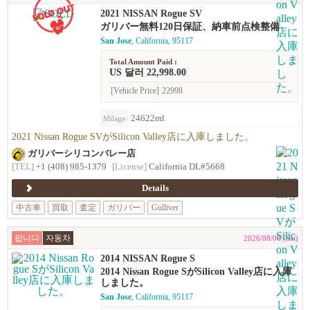
2021 NISSAN Rogue SV
ガリバー無料120日保証、納車前点検整備
San Jose
, California, 95117
Total Amount Paid :
US 달러 22,998.00
[Vehicle Price]
22998
24622ml
Milage
2021 Nissan Rogue SVがSilicon Valley店に入庫しました。
ガリバーシリコンバレー店
[TEL]
+1 (408) 985-1379
[License]
California DL#5668
Details
中古車
買取
査定
ガリバー
Gulliver
팝니다
자동차
2026/08/08 (Sat)
2014 NISSAN Rogue S
2014 Nissan Rogue SがSilicon Valley店に入庫
しました。
San Jose
, California, 95117