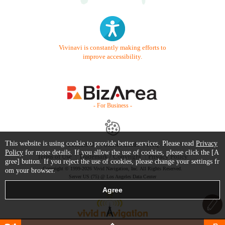
Vivinavi is constantly making efforts to
improve accessibility.
- For Business -
This website is using cookie to provide better services. Please read
Privacy
Contact Us
Starter Guide
FAQ
Policy
for more details. If you allow the use of cookies, please click the [A
Terms of Use
Trademark / Copyright
Privacy Policy
gree] button. If you reject the use of cookies, please change your settings fr
Copyright © 1999-2026 Vivid Navigation, Inc. All Rights Reserved.
om your browser.
Server US (75) @ Los Angeles Data Center