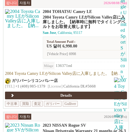
팝니다
자동차
2026/08/08 (Sat)
2004 TOHATSU Camry LE
2004 Toyota Camry LEがSilicon Valley店に入
庫しました。【納車時に無料でタイミングベ
ルトをお取替え致します】
San Jose
, California, 95117
Total Amount Paid :
US 달러 6,998.00
[Vehicle Price]
6998
136371ml
Milage
2004 Toyota Camry LEがSilicon Valley店に入庫しました。【納...
ガリバーシリコンバレー店
[TEL]
+1 (408) 985-1379
[License]
California DL#5668
Details
中古車
買取
査定
ガリバー
Gulliver
팝니다
자동차
2026/07/10 (Fri)
2023 NISSAN Rogue SV
Nissan Drivetrain Warranty 21 months or 26,3