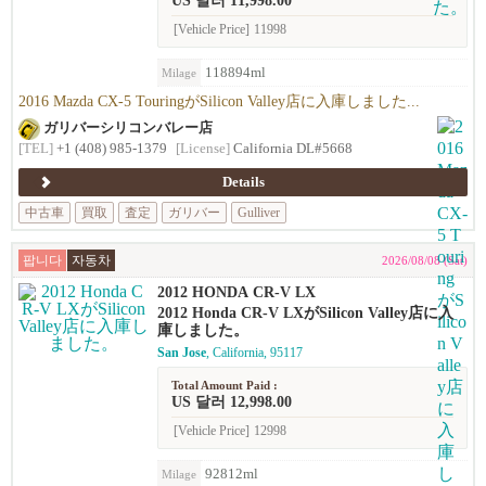
US 달러 11,998.00
[Vehicle Price]
11998
118894ml
Milage
2016 Mazda CX-5 TouringがSilicon Valley店に入庫しました...
ガリバーシリコンバレー店
[TEL]
+1 (408) 985-1379
[License]
California DL#5668
Details
中古車
買取
査定
ガリバー
Gulliver
팝니다
자동차
2026/08/08 (Sat)
2012 HONDA CR-V LX
2012 Honda CR-V LXがSilicon Valley店に入
庫しました。
San Jose
, California, 95117
Total Amount Paid :
US 달러 12,998.00
[Vehicle Price]
12998
92812ml
Milage