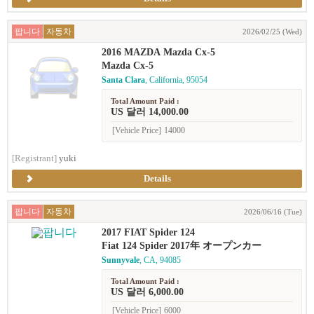
팝니다
자동차
2026/02/25 (Wed)
2016 MAZDA Mazda Cx-5
Mazda Cx-5
Santa Clara
, California, 95054
Total Amount Paid :
US 달러 14,000.00
[Vehicle Price]
14000
[Registrant]
yuki
Details
팝니다
자동차
2026/06/16 (Tue)
2017 FIAT Spider 124
Fiat 124 Spider 2017年 オープンカー
Sunnyvale
, CA, 94085
Total Amount Paid :
US 달러 6,000.00
[Vehicle Price]
6000