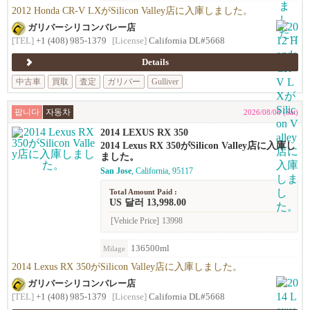
2012 Honda CR-V LXがSilicon Valley店に入庫しました。
ガリバーシリコンバレー店
[TEL]
+1 (408) 985-1379
[License]
California DL#5668
Details
中古車
買取
査定
ガリバー
Gulliver
팝니다
자동차
2026/08/08 (Sat)
2014 LEXUS RX 350
2014 Lexus RX 350がSilicon Valley店に入庫し
ました。
San Jose
, California, 95117
Total Amount Paid :
US 달러 13,998.00
[Vehicle Price]
13998
136500ml
Milage
2014 Lexus RX 350がSilicon Valley店に入庫しました。
ガリバーシリコンバレー店
[TEL]
+1 (408) 985-1379
[License]
California DL#5668