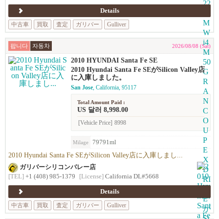
Details
中古車
買取
査定
ガリバー
Gulliver
팝니다
자동차
2026/08/08 (Sat)
2010 HYUNDAI Santa Fe SE
2010 Hyundai Santa Fe SEがSilicon Valley店
に入庫しました。
San Jose
, California, 95117
Total Amount Paid :
US 달러 8,998.00
[Vehicle Price]
8998
79791ml
Milage
2010 Hyundai Santa Fe SEがSilicon Valley店に入庫しまし...
ガリバーシリコンバレー店
[TEL]
+1 (408) 985-1379
[License]
California DL#5668
Details
中古車
買取
査定
ガリバー
Gulliver