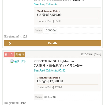
San José
, California
Total Amount Paid :
US 달러 3,500.00
[Vehicle Price]
3500
170000ml
Milage
[Registrant]
rii123
Details
팝니다
자동차
2026/05/04 (Mon)
2015 TOHATSU Highlander
7人乗りトヨタSUV ハイランダー
San José
, California, 95132
Total Amount Paid :
US 달러 17,390.00
[Vehicle Price]
17390
88312ml
Milage
[Registrant]
Hana