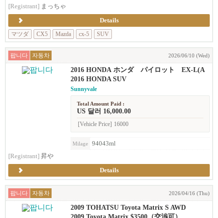
[Registrant]
まっちゃ
Details
マツダ
CX5
Mazda
cx-5
SUV
팝니다
자동차
2026/06/10 (Wed)
2016 HONDA ホンダ パイロット EX-L(A
WD)
2016 HONDA SUV
Sunnyvale
Total Amount Paid :
US 달러 16,000.00
[Vehicle Price]
16000
94043ml
Milage
[Registrant]
昇や
Details
팝니다
자동차
2026/04/16 (Thu)
2009 TOHATSU Toyota Matrix S AWD
2009 Toyota Matrix $3500（交渉可）