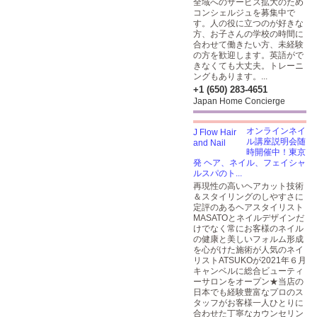
全域へのサービス拡大のため
コンシェルジュを募集中で
す。人の役に立つのが好きな
方、お子さんの学校の時間に
合わせて働きたい方、未経験
の方を歓迎します。英語がで
きなくても大丈夫。トレーニ
ングもあります。...
+1 (650) 283-4651
Japan Home Concierge
オンラインネイ
ル講座説明会随
時開催中！東京
発 ヘア、ネイル、フェイシャ
ルスパのト...
再現性の高いヘアカット技術
＆スタイリングのしやすさに
定評のあるヘアスタイリスト
MASATOとネイルデザインだ
けでなく常にお客様のネイル
の健康と美しいフォルム形成
を心がけた施術が人気のネイ
リストATSUKOが2021年６月
キャンベルに総合ビューティ
ーサロンをオープン★当店の
日本でも経験豊富なプロのス
タッフがお客様一人ひとりに
合わせた丁寧なカウンセリン