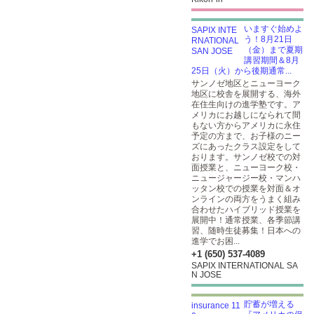
いますぐ始めよ
う！8月21日
（金）まで夏期
講習期間＆8月
25日（火）から後期通常...
サンノゼ地区とニューヨーク
地区に校舎を展開する、海外
在住生向けの進学塾です。ア
メリカにお越しになられて間
もない方からアメリカに永住
予定の方まで、お子様のニー
ズにあったクラス設定をして
おります。サンノゼ校での対
面授業と、ニューヨーク校・
ニュージャージー校・マンハ
ッタン校での授業を対面＆オ
ンラインの両方をうまく組み
合わせたハイブリッド授業を
展開中！通常授業、各季節講
習、随時生徒募集！日本への
進学でお困...
+1 (650) 537-4089
SAPIX INTERNATIONAL SA
N JOSE
貯蓄が増える