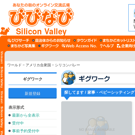
Silicon Valley
ワールド
>
アメリカ合衆国
>
シリコンバレー
ギグワーク
探してます / 家事・ベビーシッティング
新規登録
表示形式
最新から全表示
受付中
事前予約受付中