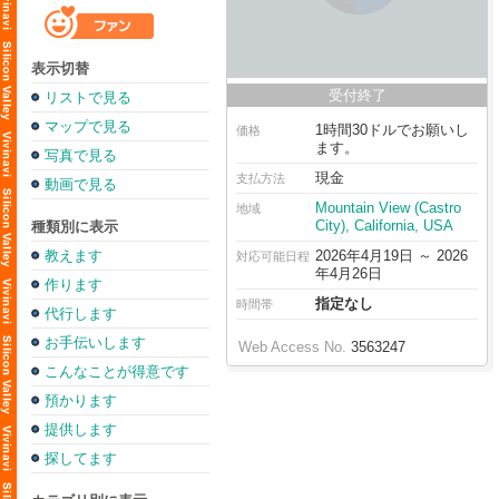
表示切替
受付終了
リストで見る
マップで見る
1時間30ドルでお願いし
価格
ます。
写真で見る
現金
支払方法
動画で見る
Mountain View (Castro
地域
City), California, USA
種類別に表示
教えます
2026年4月19日 ～ 2026
対応可能日程
年4月26日
作ります
指定なし
時間帯
代行します
お手伝いします
Web Access No.
3563247
こんなことが得意です
預かります
提供します
探してます