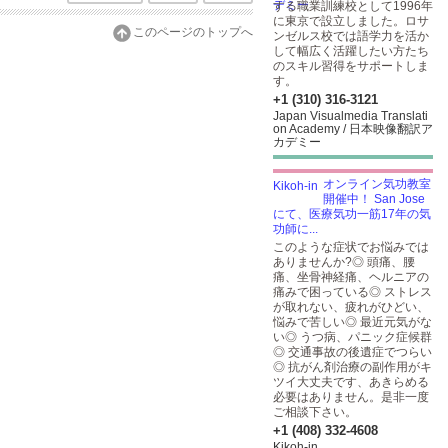
する職業訓練校として1996年
に東京で設立しました。ロサ
このページのトップへ
ンゼルス校では語学力を活か
して幅広く活躍したい方たち
のスキル習得をサポートしま
す。
+1 (310) 316-3121
Japan Visualmedia Translati
on Academy / 日本映像翻訳ア
カデミー
オンライン気功教室
開催中！ San Jose
にて、医療気功一筋17年の気
功師に...
このような症状でお悩みでは
ありませんか?◎ 頭痛、腰
痛、坐骨神経痛、ヘルニアの
痛みで困っている◎ ストレス
が取れない、疲れがひどい、
悩みで苦しい◎ 最近元気がな
い◎ うつ病、パニック症候群
◎ 交通事故の後遺症でつらい
◎ 抗がん剤治療の副作用がキ
ツイ大丈夫です、あきらめる
必要はありません。是非一度
ご相談下さい。
+1 (408) 332-4608
Kikoh-in