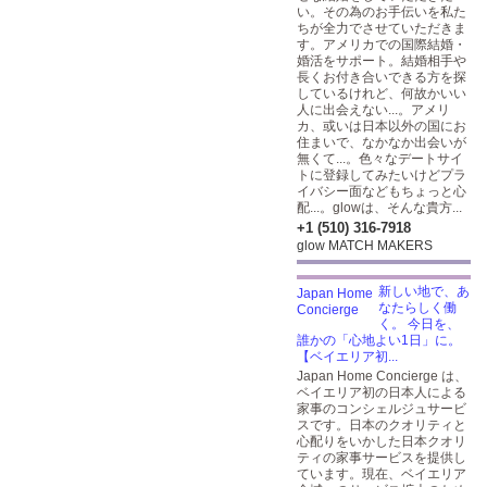
い。その為のお手伝いを私た
ちが全力でさせていただきま
す。アメリカでの国際結婚・
婚活をサポート。結婚相手や
長くお付き合いできる方を探
しているけれど、何故かいい
人に出会えない...。アメリ
カ、或いは日本以外の国にお
住まいで、なかなか出会いが
無くて...。色々なデートサイ
トに登録してみたいけどプラ
イバシー面などもちょっと心
配...。glowは、そんな貴方...
+1 (510) 316-7918
glow MATCH MAKERS
新しい地で、あ
なたらしく働
く。 今日を、
誰かの「心地よい1日」に。
【ベイエリア初...
Japan Home Concierge は、
ベイエリア初の日本人による
家事のコンシェルジュサービ
スです。日本のクオリティと
心配りをいかした日本クオリ
ティの家事サービスを提供し
ています。現在、ベイエリア