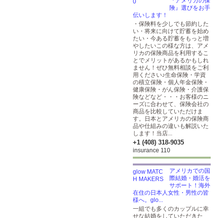
『アメリカの保
険』選びをお手
伝いします！
・保険料を少しでも節約した
い・将来に向けて貯蓄を始め
たい・今ある貯蓄をもっと増
やしたいこの様な方は、アメ
リカの保険商品を利用するこ
とでメリットがあるかもしれ
ません！ぜひ無料相談をご利
用ください♪生命保険・学資
の積立保険・個人年金保険・
健康保険・がん保険・介護保
険などなど・・・お客様のニ
ーズに合わせて、保険会社の
商品を比較していただけま
す。日本とアメリカの保険商
品や仕組みの違いも解説いた
します！当店...
+1 (408) 318-9035
insurance 110
アメリカでの国
際結婚・婚活を
サポート！海外
在住の日本人女性・男性の皆
様へ。glo...
一組でも多くのカップルに幸
せな結婚をしていただきた