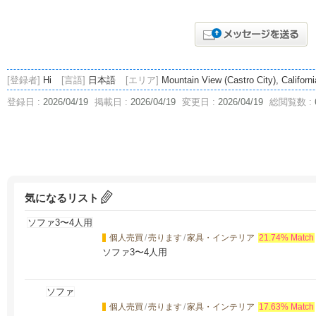
[登録者]
Hi
[言語]
日本語
[エリア]
Mountain View (Castro City), Californ
登録日 :
2026/04/19
掲載日 :
2026/04/19
変更日 :
2026/04/19
総閲覧数 :
気になるリスト
個人売買
/
売ります
/
家具・インテリア
21.74% Match
ソファ3〜4人用
個人売買
/
売ります
/
家具・インテリア
17.63% Match