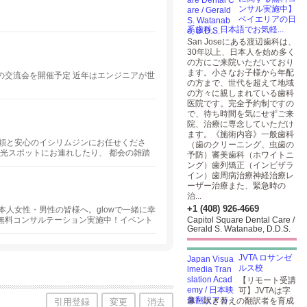
ンサル実施中】
ベイエリアの日
系歯科。日本語でお気軽...
San Joseにある渡辺歯科は、
30年以上、日本人を始め多く
の方にご来院いただいており
ます。小さなお子様から年配
士の交流会を開催予定 近年はエンジニアが世
の方まで、世代を超えて地域
の方々に親しまれている歯科
医院です。完全予約制ですの
で、待ち時間を気にせずご来
院、治療に専念していただけ
ます。《施術内容》一般歯科
頼と安心のイシリムジンにお任せくださ
（歯のクリーニング、虫歯の
光スポットにお連れしたり、 都会の雑踏
予防）審美歯科（ホワイトニ
メルでお過ごしになるのは如何でしょう
ング）歯列矯正（インビザラ
ビスを提供させて頂きます。
イン）歯周病治療神経治療レ
ーザー治療また、緊急時の
治...
+1 (408) 926-4669
人女性・男性の皆様へ。glowで一緒に幸
回無料コンサルテーション実施中！イベント
Capitol Square Dental Care /
Gerald S. Watanabe, D.D.S.
JVTA ロサンゼ
ルス校
【リモート受講
可】JVTAは字
幕・吹き替えの翻訳者を育成
引用登録
変更
消去