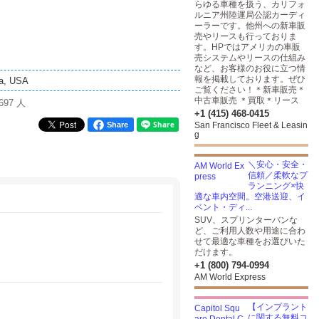
らゆる車種を扱う、カリフォ
ルニア州陸運局公認カーディ
ーラーです。他州への新車販
売やリースも行っておりま
す。HPではアメリカの車販
売システムやリースの仕組み
など、お客様のお役に立つ情
報を掲載しております。ぜひ
ia, USA
ご覧ください！＊新車販売＊
中古車販売 ＊買取＊リース
697 人
+1 (415) 468-0415
Share
San Francisco Fleet & Leasin
g
＼安心・安全・
信頼／柔軟なプ
ランニング×快
適な車内空間。空港送迎、イ
ベント・ディ...
SUV、スプリンターバンな
ど、ご利用人数や用途に合わ
せて最適な車種をお選びいた
だけます。
+1 (800) 794-0994
AM World Express
【インプラント
に関する無料コ