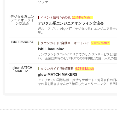
ソファ
イベント情報
/
その他
11.44% Match
デジタル系エンジニアオンライン交流会
Web、アプリ、AIなどIT（デジタル系）エンジニア同
界...
タウンガイド
/
自動車・オートバイ
5.76% Match
Ishi Limousine
サンフランシスコベイエリアでのリムジンサービスは信
い。 企業訪問等のビジネスでの御利用は勿論、人気の観
から離れ週末の息抜きにナパバレーやモントレー· カー
か。 フレンドリーなドライバーがご満足の頂けるサー
タウンガイド
/
冠婚葬祭
4.78% Match
glow MATCH MAKERS
アメリカでの国際結婚・婚活をサポート！海外在住の日本
せの扉を開きませんか? 徹底したスクリーニング。初
定期開催しております！