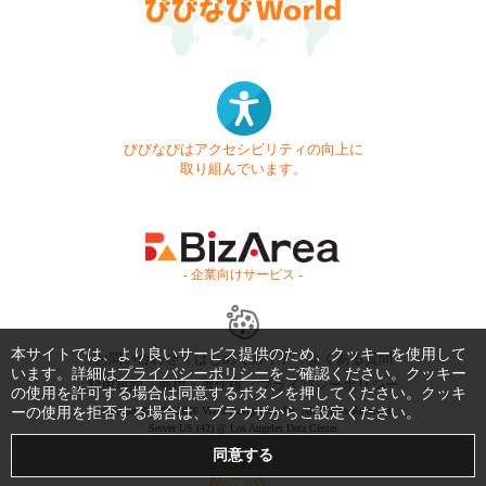
びびなびはアクセシビリティの向上に
取り組んでいます。
- 企業向けサービス -
本サイトでは、より良いサービス提供のため、クッキーを使用して
お問い合わせ
はじめてガイド
よくある質問
います。詳細は
プライバシーポリシー
をご確認ください。クッキー
利用規約
商標・著作権
プライバシーポリシー
の使用を許可する場合は同意するボタンを押してください。クッキ
ーの使用を拒否する場合は、ブラウザからご設定ください。
Copyright © 1999-2026 Vivid Navigation, Inc. All Rights Reserved.
Server US (42) @ Los Angeles Data Center