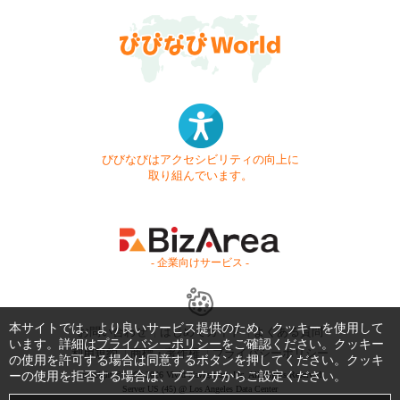
びびなびはアクセシビリティの向上に
取り組んでいます。
- 企業向けサービス -
本サイトでは、より良いサービス提供のため、クッキーを使用して
お問い合わせ
はじめてガイド
よくある質問
います。詳細は
プライバシーポリシー
をご確認ください。クッキー
利用規約
商標・著作権
プライバシーポリシー
の使用を許可する場合は同意するボタンを押してください。クッキ
ーの使用を拒否する場合は、ブラウザからご設定ください。
Copyright © 1999-2026 Vivid Navigation, Inc. All Rights Reserved.
Server US (45) @ Los Angeles Data Center