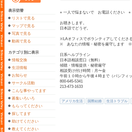
表示切替
⭐︎ 一人で悩まないで お電話ください ⭐︎
リストで見る
お聴きします。
マップで見る
日本語でどうぞ。
写真で見る
※LAオフィスでボランティアしてくださ
動画で見る
※ あなたの情報・秘密を厳守します ※
カテゴリ別に表示
日系ヘルプライン
情報交換
日本語相談窓口（無料）
傾聴・情報提供・秘密厳守
生活情報
相談受け付け時間：月〜金
お知らせ
午前１０時から午後４時まで（パシフィ
800-645-5341
サークル活動
213-473-1633
こんな事やってます
募集いろいろ
アメリカ生活
国際結婚
生活トラブル
もらってください
探してます
助けてください
教えてください