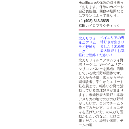
Healthcareの保険の取り扱っ
ております。保険のカバーや
自己負担額、回数や期間など
はプランによって異なり...
+1 (408) 343-3835
福田カイロプラクティック
ベイエリアの野
球好きが集まり
ました！未経験
者大歓迎！お気
軽にご連絡ください！
北カリフォルニアサムライ野
球リーグは、SFベイエリア・
シリコンバレーを拠点に活動
している軟式野球団体です。
大人から子供、素人から甲子
園経験者、学生からエリート
駐在員まで、幅広い分野で活
動している野球好きが集まり
ます。未経験者大歓迎！本場
アメリカの地でのびのび野球
がしたい方、自分でチームを
作ってみたい方、コミュニテ
ィを広げたい方、のんびり運
動がしたい方など、ぜひご一
報ください。経歴や国籍、チ
ームの垣...