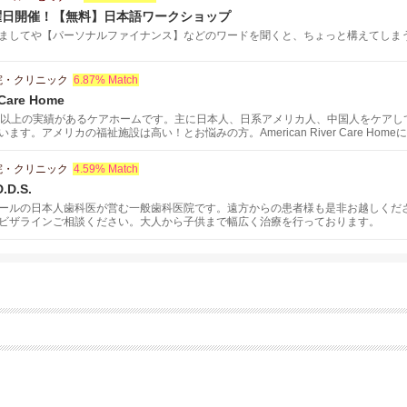
曜日開催！【無料】日本語ワークショップ
ましてや【パーソナルファイナンス】などのワードを聞くと、ちょっと構えてしまう方
院・クリニック
6.87% Match
 Care Home
年以上の実績があるケアホームです。主に日本人、日系アメリカ人、中国人をケアし
ます。アメリカの福祉施設は高い！とお悩みの方。American River Care Ho
院・クリニック
4.59% Match
D.D.S.
ールの日本人歯科医が営む一般歯科医院です。遠方からの患者様も是非お越しくだ
ビザラインご相談ください。大人から子供まで幅広く治療を行っております。