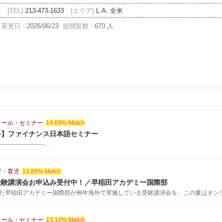
語
[TEL]
213-473-1633
[エリア]
L.A. 全米
変更日 :
2026/06/23
総閲覧数 :
670 人
クール・セミナー
14.69% Match
料】ファイナンス日本語セミナー
-----------------------...
育・育児
13.88% Match
受験講演会お申込み受付中！／早稲田アカデミー国際部
た早稲田アカデミー国際部が例年海外で実施している受験講演会を、この夏はオンライ
クール・セミナー
13.12% Match