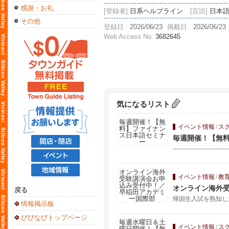
感謝・お礼
[登録者]
日系ヘルプライン
[言語]
日本
その他
登録日 :
2026/06/23
掲載日 :
2026/06/23
Web Access No.
3682645
気になるリスト
イベント情報
/
ス
毎週開催！【無
---------------------------
イベント情報
/
教
オンライン海外
戻る
帰国生入試を熟知し
情報掲示板
びびなびトップページ
イベント情報
/
ス