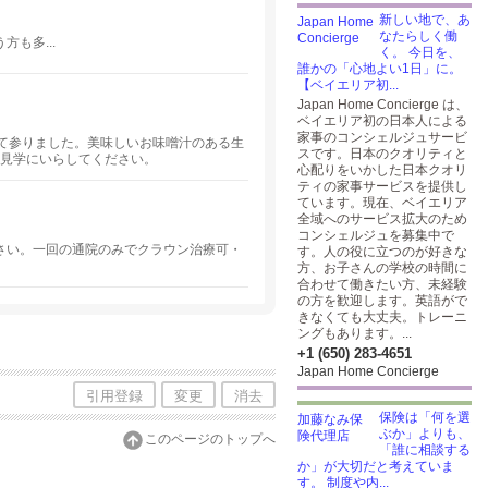
新しい地で、あ
なたらしく働
も多...
く。 今日を、
誰かの「心地よい1日」に。
【ベイエリア初...
Japan Home Concierge は、
ベイエリア初の日本人による
家事のコンシェルジュサービ
て参りました。美味しいお味噌汁のある生
スです。日本のクオリティと
meに見学にいらしてください。
心配りをいかした日本クオリ
ティの家事サービスを提供し
ています。現在、ベイエリア
全域へのサービス拡大のため
コンシェルジュを募集中で
さい。一回の通院のみでクラウン治療可・
す。人の役に立つのが好きな
方、お子さんの学校の時間に
合わせて働きたい方、未経験
の方を歓迎します。英語がで
きなくても大丈夫。トレーニ
ングもあります。...
+1 (650) 283-4651
Japan Home Concierge
引用登録
変更
消去
保険は「何を選
ぶか」よりも、
このページのトップへ
「誰に相談する
か」が大切だと考えていま
す。 制度や内...