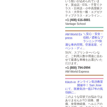
いう狙いが込められていま
す。英会話・ESL・子育てク
ラス・日本語・小中高受験ク
ラス・大学生一般・エグゼク
ティブクラス・オンライン...
+1 (408) 616-8881
Vantage School
＼安心・安全・
信頼／柔軟なプ
ランニング×快
適な車内空間。空港送迎、イ
ベント・ディ...
SUV、スプリンターバンな
ど、ご利用人数や用途に合わ
せて最適な車種をお選びいた
だけます。
+1 (800) 794-0994
AM World Express
オンライン気功教室
開催中！ San Jose
にて、医療気功一筋17年の気
功師に...
このような症状でお悩みでは
ありませんか?◎ 頭痛、腰
痛、坐骨神経痛、ヘルニアの