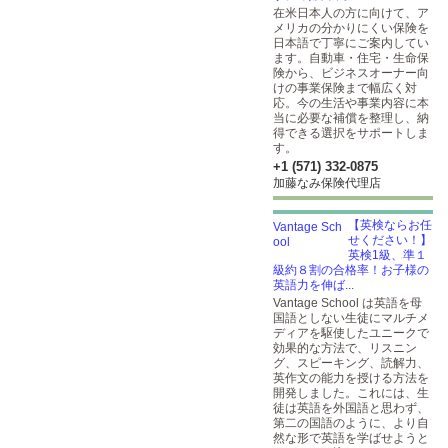
在米日本人の方に向けて、ア
メリカの分かりにくい保険を
日本語で丁寧にご案内してい
ます。自動車・住宅・生命保
険から、ビジネスオーナー向
けの事業保険まで幅広く対
応。今の生活や事業内容に本
当に必要な補償を整理し、納
得できる選択をサポートしま
す。
+1 (571) 332-0875
加藤なみ保険代理店
【英検ならお任
せください！】
英検1級、準１
級約８割の合格率！お子様の
英語力を伸ば...
Vantage School は英語を母
国語としない生徒にマルチメ
ディアを駆使したユニークで
効果的な方法で、リスニン
グ、スピーキング、読解力、
英作文の能力を授ける方法を
開発しました。これには、生
徒は英語を外国語と思わず、
第二の国語のように、より自
然な形で英語を学ばせようと