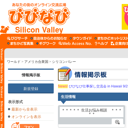
Silicon Valley
ワールド
>
アメリカ合衆国
>
シリコンバレー
情報掲示板
News!
びびなび仕事探し交流会 in Hawaii 9/26（
新規登録
生活情報
表示形式
最新から全表示
オンラインを表示