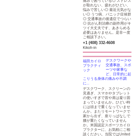
痛みで困っている◎ ストレス
が取れない、疲れがひどい、
悩みで苦しい◎ 最近元気がな
い◎ うつ病、パニック症候群
◎ 交通事故の後遺症でつらい
◎ 抗がん剤治療の副作用がキ
ツイ大丈夫です、あきらめる
必要はありません。是非一度
ご相談下さい。
+1 (408) 332-4608
Kikoh-in
デスクワークや
交通事故、スポ
ーツや家事な
ど、日常的に起
こりうる身体の痛みや不調
に...
デスクワーク、スクリーンの
見過ぎ、スマホやタブレット
の使いすぎで首や肩は凝り固
まっていませんか。ひどい時
には頭まで重くなっていませ
んか。またリモートワークで
家から出ず、座りっぱなしで
腰が重たくなっていません
か。米国認定スポーツカイロ
プラクターに、お気軽にご相
談ください。当院ではUnited