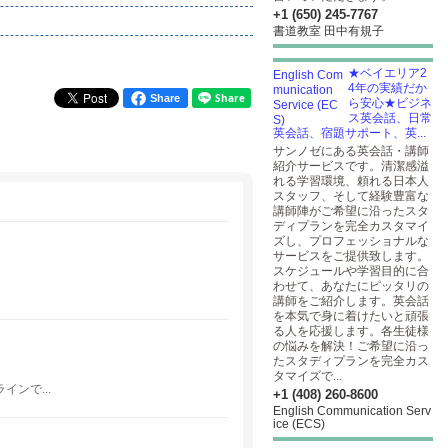
+1 (650) 245-7767
書道教室 田中有規子
★ベイエリア2
4年の実績だか
Share
ら安心★ビジネ
ス英会話、日常
英会話、宿題サポート、英...
サンノゼにある英会話・講師
紹介サービスです。清潔感溢
れる学習環境、頼れる日本人
スタッフ、そして経験豊富な
講師陣がご希望に沿ったスタ
ディプランを完全カスタマイ
ズし、プロフェッショナルな
サービスをご提供致します。
スケジュールや学習目的に合
わせて、あなたにピッタリの
講師をご紹介します。英会話
を本気で身に着けたいと頑張
る人を応援します。各生徒様
の悩みを解決！ご希望に沿っ
たスタディプランを完全カス
タマイズで...
ンで...
+1 (408) 260-8600
English Communication Serv
ice (ECS)