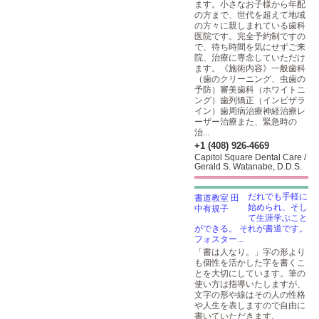
ます。小さなお子様から年配
の方まで、世代を超えて地域
の方々に親しまれている歯科
医院です。完全予約制ですの
で、待ち時間を気にせずご来
院、治療に専念していただけ
ます。《施術内容》一般歯科
（歯のクリーニング、虫歯の
予防）審美歯科（ホワイトニ
ング）歯列矯正（インビザラ
イン）歯周病治療神経治療レ
ーザー治療また、緊急時の
治...
+1 (408) 926-4669
Capitol Square Dental Care /
Gerald S. Watanabe, D.D.S.
だれでも手軽に
始められ、そし
て生涯学ぶこと
ができる。 それが書道です。
フォスター...
「書は人なり。」字の形より
も個性を活かした字を書くこ
とを大切にしています。筆の
使い方は指導いたしますが、
文字の形や線はその人の性格
や人生を表しますので自由に
書いていただきます。