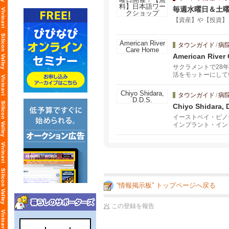
毎週水曜日＆土
【資産】や【投資】
タウンガイド
/
病
American River
サクラメントで28
活をモットーにしてい
タウンガイド
/
病
Chiyo Shidara, 
イーストベイ・ピノ
インプラント・イン
“情報掲示板” トップページへ戻る
この登録を報告