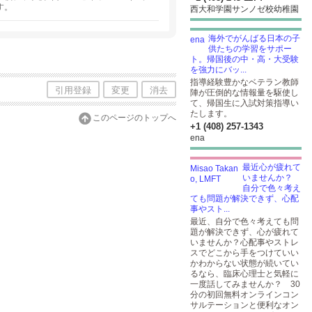
す。
西大和学園サンノゼ校幼稚園
海外でがんばる日本の子
供たちの学習をサポー
ト。帰国後の中・高・大受験
を強力にバッ...
指導経験豊かなベテラン教師
引用登録
変更
消去
陣が圧倒的な情報量を駆使し
て、帰国生に入試対策指導い
たします。
このページのトップへ
+1 (408) 257-1343
ena
最近心が疲れて
いませんか？
自分で色々考え
ても問題が解決できず、心配
事やスト...
最近、自分で色々考えても問
題が解決できず、心が疲れて
いませんか？心配事やストレ
スでどこから手をつけていい
かわからない状態が続いてい
るなら、臨床心理士と気軽に
一度話してみませんか？ 30
分の初回無料オンラインコン
サルテーションと便利なオン