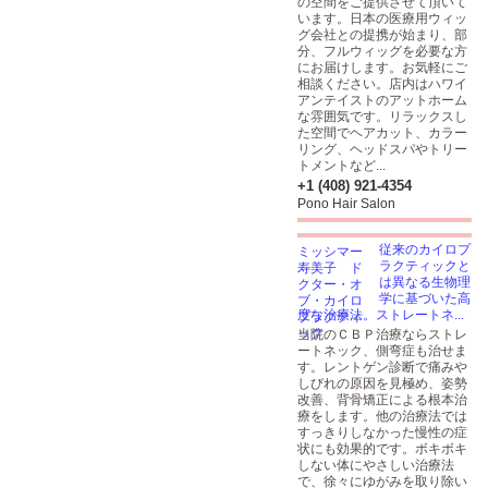
の空間をご提供させて頂いて
います。日本の医療用ウィッ
グ会社との提携が始まり、部
分、フルウィッグを必要な方
にお届けします。お気軽にご
相談ください。店内はハワイ
アンテイストのアットホーム
な雰囲気です。リラックスし
た空間でヘアカット、カラー
リング、ヘッドスパやトリー
トメントなど...
+1 (408) 921-4354
Pono Hair Salon
従来のカイロプ
ラクティックと
は異なる生物理
学に基づいた高
度な治療法。ストレートネ...
当院のＣＢＰ治療ならストレ
ートネック、側弯症も治せま
す。レントゲン診断で痛みや
しびれの原因を見極め、姿勢
改善、背骨矯正による根本治
療をします。他の治療法では
すっきりしなかった慢性の症
状にも効果的です。ボキボキ
しない体にやさしい治療法
で、徐々にゆがみを取り除い