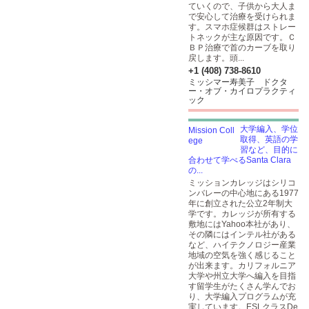
ていくので、子供から大人ま
で安心して治療を受けられま
す。スマホ症候群はストレー
トネックが主な原因です。Ｃ
ＢＰ治療で首のカーブを取り
戻します。頭...
+1 (408) 738-8610
ミッシマー寿美子 ドクタ
ー・オブ・カイロプラクティ
ック
大学編入、学位
取得、英語の学
習など、目的に
合わせて学べるSanta Clara
の...
ミッションカレッジはシリコ
ンバレーの中心地にある1977
年に創立された公立2年制大
学です。カレッジが所有する
敷地にはYahoo本社があり、
その隣にはインテル社がある
など、ハイテクノロジー産業
地域の空気を強く感じること
が出来ます。カリフォルニア
大学や州立大学へ編入を目指
す留学生がたくさん学んでお
り、大学編入プログラムが充
実しています。ESLクラスDe