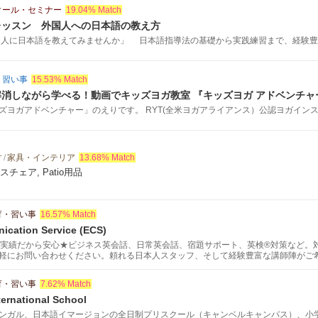
クール・セミナー
19.04% Match
レッスン 外国人への日本語の教え方
国人に日本語を教えてみませんか」 日本語指導法の基礎から実践練習まで、経験豊か.
・習い事
15.53% Match
消しながら学べる！動画でキッズヨガ教室 『キッズヨガ アドベンチャ
ヨガアドベンチャー」のえりです。 RYT(全米ヨガアライアンス）公認ヨガインスト
す
/
家具・インテリア
13.68% Match
スチェア, Patio用品
育・習い事
16.57% Match
ication Service (ECS)
の実績だから安心★ビジネス英会話、日常英会話、宿題サポート、英検®対策など。
軽にお問い合わせください。頼れる日本人スタッフ、そして経験豊富な講師陣がご
ッショナルなサービスをご提供致します。スケジュールや学習目的に合わせて、あ
育・習い事
7.62% Match
ternational School
ンガル、日本語イマージョンの全日制プリスクール（キャンベルキャンパス）、小