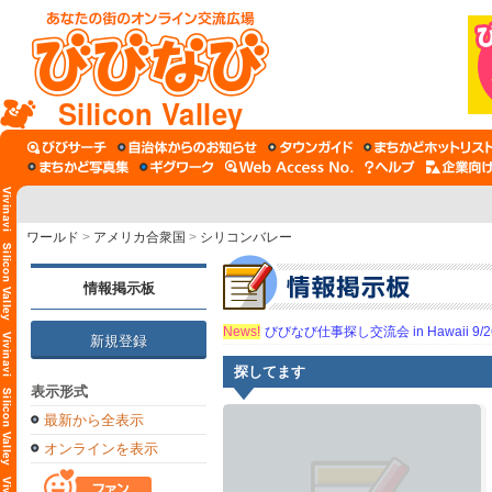
Silicon Valley
ワールド
>
アメリカ合衆国
>
シリコンバレー
情報掲示板
News!
びびなび仕事探し交流会 in Hawaii 9/26（
新規登録
探してます
表示形式
最新から全表示
オンラインを表示