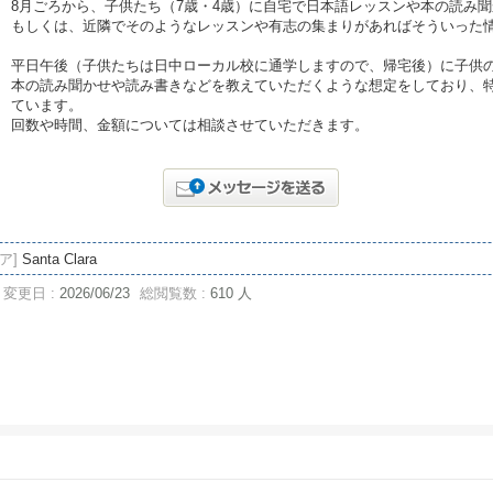
8月ごろから、子供たち（7歳・4歳）に自宅で日本語レッスンや本の読み
もしくは、近隣でそのようなレッスンや有志の集まりがあればそういった
平日午後（子供たちは日中ローカル校に通学しますので、帰宅後）に子供
本の読み聞かせや読み書きなどを教えていただくような想定をしており、
ています。
回数や時間、金額については相談させていただきます。
ア]
Santa Clara
変更日 :
2026/06/23
総閲覧数 :
610 人