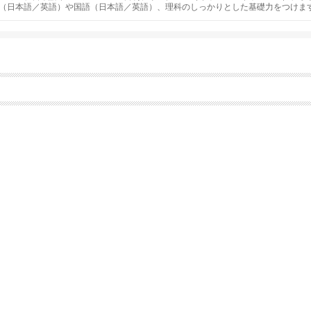
（日本語／英語）や国語（日本語／英語）、理科のしっかりとした基礎力をつけま