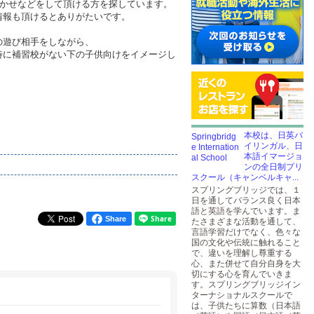
聞かせなどをして頂ける方を探しています。
情報も頂けるとありがたいです。
の遊び相手をしながら、
特に補習校がない下の子供向けをイメージし
本校は、日英バ
イリンガル、日
本語イマージョ
ンの全日制プリ
スクール（キャンベルキャ...
スプリングブリッジでは、１
日を通してバランス良く日本
語と英語を学んでいます。ま
Share
たさまざまな活動を通して、
言語学習だけでなく、色々な
国の文化や伝統に触れること
で、違いを理解し尊重する
心、また併せて自分自身を大
切にする心を育んでいきま
す。スプリングブリッジイン
ターナショナルスクールで
は、子供たちに算数（日本語