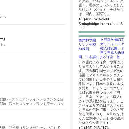
／英語）や国語（日本語／英
語）、理科のしっかりとした
基礎力をつけます。子供たち
は、国内、国際的...
..
+1 (408) 370-7600
Springbridge International Sc
hool
ー』
文部科学省認定
カリフォルニア
...
校の姉妹園、全
日制日本人幼稚
園。日本語による保育・教...
日本語による保育・教育によ
り日本人としての心を育みま
す。西大和学園サンノゼ校幼
稚園は２０１２年サンタクラ
ラに開園した日本の全日制幼
稚園です。日本の奈良に本校
を持ち、ロサンゼルスエリア
に姉妹園を持つ西大和学園
は、日本・アメリカの両方に
対面レッスンとオンラインレッスンをご提
多くの系列校があります。こ
希望に沿ったスタディプランを完全カスタ
こベイエリアの日本人子女に
なたにピッタリの講師をご紹介します。
も日本の伝統行事・文化・言
葉を伝承すべく、大和魂を持
った教諭陣が子ども達の健康
な体と心を育てます。
学校、中学校（サンノゼキャンパス）で
+1 (408) 243-1174