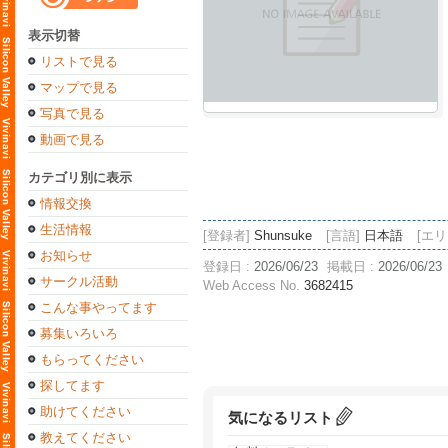
表示切替
リストで見る
マップで見る
写真で見る
動画で見る
カテゴリ別に表示
情報交換
生活情報
[登録者]
Shunsuke
[言語]
日本語
[エリ
お知らせ
登録日 :
2026/06/23
掲載日 :
2026/06/23
サークル活動
Web Access No.
3682415
こんな事やってます
募集いろいろ
もらってください
探してます
助けてください
気になるリスト
教えてください