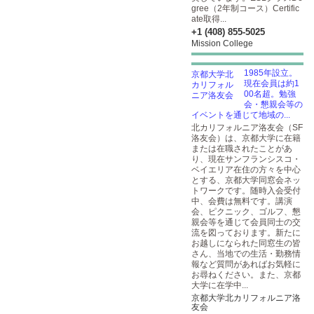
gree（2年制コース）Certific
ate取得...
+1 (408) 855-5025
Mission College
1985年設立。
現在会員は約1
00名超。勉強
会・懇親会等の
イベントを通じて地域の...
北カリフォルニア洛友会（SF
洛友会）は、京都大学に在籍
または在職されたことがあ
り、現在サンフランシスコ・
ベイエリア在住の方々を中心
とする、京都大学同窓会ネッ
トワークです。随時入会受付
中、会費は無料です。講演
会、ピクニック、ゴルフ、懇
親会等を通じて会員同士の交
流を図っております。新たに
お越しになられた同窓生の皆
さん、当地での生活・勤務情
報など質問があればお気軽に
お尋ねください。また、京都
大学に在学中...
京都大学北カリフォルニア洛
友会