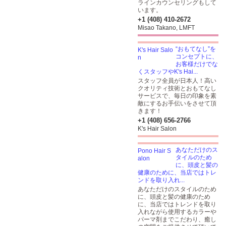
ラインカウンセリングもして
います。
+1 (408) 410-2672
Misao Takano, LMFT
“おもてなし”を
コンセプトに、
お客様だけでな
くスタッフやK's Hai...
スタッフ全員が日本人！高い
クオリティ技術とおもてなし
サービスで、毎日の印象を素
敵にするお手伝いをさせて頂
きます！
+1 (408) 656-2766
K's Hair Salon
あなただけのス
タイルのため
に、頭皮と髪の
健康のために、当店ではトレ
ンドを取り入れ...
あなただけのスタイルのため
に、頭皮と髪の健康のため
に、当店ではトレンドを取り
入れながら使用するカラーや
パーマ剤までこだわり、癒し