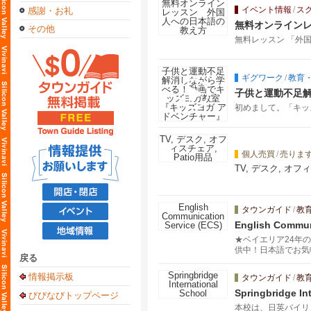
イベント情報
/
ス
感謝・お礼
無料オンライン
その他
無料レッスン 「外
ギグワーク
/
教育
子供と運動不足解
初めまして。「キッズ
個人売買
/
売りま
TV, デスク, オフィ
タウンガイド
/
教
English Commun
★ベイエリア24年
供中！日本語でお気
戻る
マイズし、プロフェ
情報掲示板
タウンガイド
/
教
Springbridge In
びびなびトップページ
本校は、日英バイリ