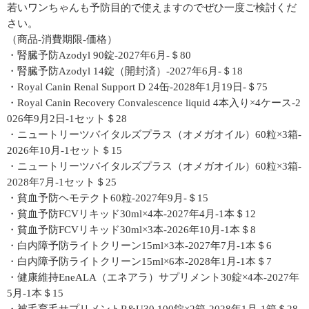
若いワンちゃんも予防目的で使えますのでぜひ一度ご検討くだ
さい。
（商品-消費期限-価格）
・腎臓予防Azodyl 90錠-2027年6月-＄80
・腎臓予防Azodyl 14錠（開封済）-2027年6月-＄18
・Royal Canin Renal Support D 24缶-2028年1月19日-＄75
・Royal Canin Recovery Convalescence liquid 4本入り×4ケース-2
026年9月2日-1セット＄28
・ニュートリーツバイタルズプラス（オメガオイル）60粒×3箱-
2026年10月-1セット＄15
・ニュートリーツバイタルズプラス（オメガオイル）60粒×3箱-
2028年7月-1セット＄25
・貧血予防ヘモテクト60粒-2027年9月-＄15
・貧血予防FCVリキッド30ml×4本-2027年4月-1本＄12
・貧血予防FCVリキッド30ml×3本-2026年10月-1本＄8
・白内障予防ライトクリーン15ml×3本-2027年7月-1本＄6
・白内障予防ライトクリーン15ml×6本-2028年1月-1本＄7
・健康維持EneALA（エネアラ）サプリメント30錠×4本-2027年
5月-1本＄15