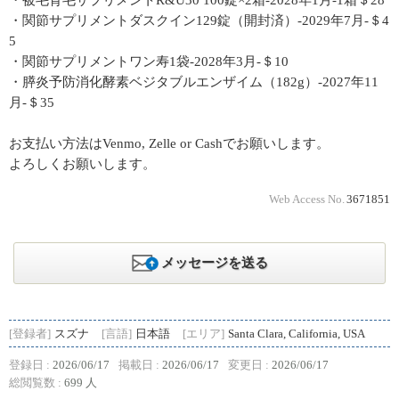
・被毛育毛サプリメントR&U30 100錠×2箱-2028年1月-1箱＄28
・関節サプリメントダスクイン129錠（開封済）-2029年7月-＄4
5
・関節サプリメントワン寿1袋-2028年3月-＄10
・膵炎予防消化酵素ベジタブルエンザイム（182g）-2027年11
月-＄35
お支払い方法はVenmo, Zelle or Cashでお願いします。
よろしくお願いします。
Web Access No.
3671851
メッセージを送る
[登録者]
スズナ
[言語]
日本語
[エリア]
Santa Clara, California, USA
登録日 :
2026/06/17
掲載日 :
2026/06/17
変更日 :
2026/06/17
総閲覧数 :
699 人