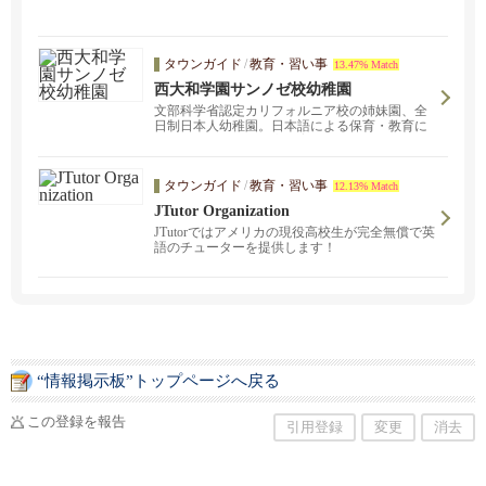
タウンガイド
/
教育・習い事
13.47% Match
西大和学園サンノゼ校幼稚園
文部科学省認定カリフォルニア校の姉妹園、全
日制日本人幼稚園。日本語による保育・教育に
より日本人としての心を育みます。
タウンガイド
/
教育・習い事
12.13% Match
JTutor Organization
JTutorではアメリカの現役高校生が完全無償で英
語のチューターを提供します！
“情報掲示板”トップページへ戻る
この登録を報告
引用登録
変更
消去