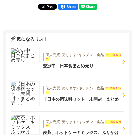
Share
気になるリスト
個人売買
/
売ります
/
キッチン・食品
22.84% Mat
ch
交渉中 日本食まとめ売り
個人売買
/
売ります
/
キッチン・食品
22.23% Mat
ch
【日本の調味料セット｜未開封・まとめ
売り】
個人売買
/
売ります
/
キッチン・食品
21.38% Mat
ch
麦茶、ホットケーキミックス、ふりかけ