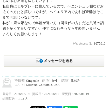
しめるお友達を探しています！
私自身はミルブレーに住んでいるので、ペニンシュラ側などお
近くの方だと嬉しいですが、ベイエリア内であれば距離はそこ
まで問題じゃないです。
私が50歳未婚なので年齢が近い方（同世代の方）だと共通の話
題も多くて良いですが、仲間になれそうなら年齢問いません
よろしくお願いします！
Web Access No.
3675919
メッセージを送る
[登録者]
Gingerale
[性別]
女性
[言語]
日本語
[エリア]
Millbrae, California, USA
登録日 :
2026/06/19
掲載日 :
2026/06/19
変更日 :
2026/06/19
総閲覧数 :
1125 人