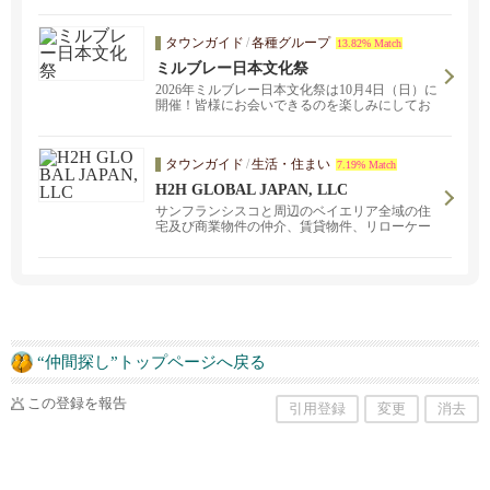
タウンガイド
/
各種グループ
13.82% Match
ミルブレー日本文化祭
2026年ミルブレー日本文化祭は10月4日（日）に
開催！皆様にお会いできるのを楽しみにしてお
ります！もちつき、踊り、歌、紙芝居、日本食
屋台。。。盛りだくさん！！
タウンガイド
/
生活・住まい
7.19% Match
H2H GLOBAL JAPAN, LLC
サンフランシスコと周辺のベイエリア全域の住
宅及び商業物件の仲介、賃貸物件、リローケー
ション、投資物件を扱っています。お気軽にお
問い合わせください。東京とサンフランシス
コ、ベイエリアにオープンしました。サンフラ
ンシスコ、サンノゼ、オークランド、バークレ
ー、ウォルナッツクリーク、ナパなどベイエリ
ア全域をカバー。日米間の住宅とお引越しのト
ータルサポートをご提供いたします。
“仲間探し”トップページへ戻る
この登録を報告
引用登録
変更
消去