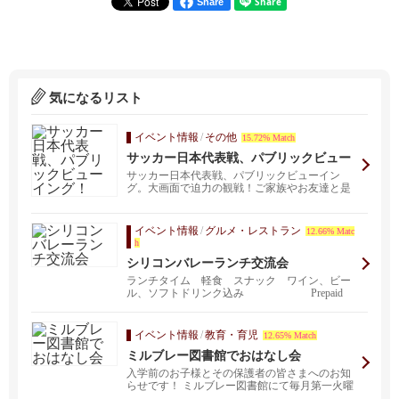
Share
気になるリスト
イベント情報
/
その他
15.72% Match
サッカー日本代表戦、パブリックビュー
イング！
サッカー日本代表戦、パブリックビューイン
グ。大画面で迫力の観戦！ご家族やお友達と是
非ご一緒に！ 場所...
イベント情報
/
グルメ・レストラン
12.66% Matc
h
シリコンバレーランチ交流会
ランチタイム 軽食 スナック ワイン、ビー
ル、ソフトドリンク込み Prepaid
男子＄...
イベント情報
/
教育・育児
12.65% Match
ミルブレー図書館でおはなし会
入学前のお子様とその保護者の皆さまへのお知
らせです！ ミルブレー図書館にて毎月第一火曜
日、ぽぽんた...