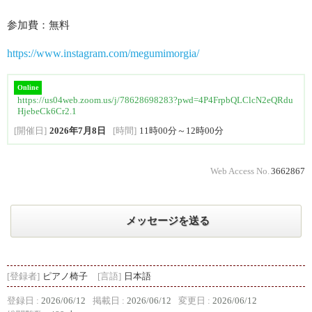
参加費：無料
https://www.instagram.com/megumimorgia/
Online
https://us04web.zoom.us/j/78628698283?pwd=4P4FrpbQLClcN2eQRdu
HjebeCk6Cr2.1
[開催日]
2026年7月8日
[時間]
11時00分～12時00分
Web Access No.
3662867
メッセージを送る
[登録者]
ピアノ椅子
[言語]
日本語
登録日 :
2026/06/12
掲載日 :
2026/06/12
変更日 :
2026/06/12