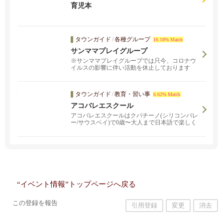
育児本
タウンガイド
/
各種グループ
16.18% Match
サンママプレイグループ
※サンママプレイグループでは只今、コロナウ
イルスの影響に伴い活動を休止しております
タウンガイド
/
教育・習い事
6.62% Match
アコバレエスクール
アコバレエスクールはクパチーノ(シリコンバレ
ー/サウスベイ)で0歳〜大人まで日本語で楽しく
学べるバレエ、ストレッチ、ダンスのためのク
ラスです！ずっと憧れていた貴方、小さい時に
習ってみたかったけど習う事ができなかった
方、痩せたい方、体の硬い方、体を強くしたい
方、コアトレーニングを行いたい方、体脂肪を
減らしたい方、怪我や捻挫のトラブルのある
方、これから初めて習うお子様、ダンスが好き
な君、そんな貴方達のためにあるクラスです。
“イベント情報”トップページへ戻る
さあ今から一緒に始めよう！バレエ、ジャズ、
ヒップホップ、ダンス、ミュージカルボイス・
コーラス、ヨガ、ピアノ、ベビーストレッチ＆
この登録を報告
引用登録
変更
消去
ダンス、体脂肪燃焼ボディコンディショニン
グ、ストレッチ、産前産後、テニス、卓球、編
み物、日本語算数クラス、more!