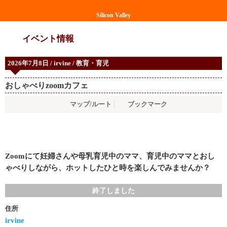
Silicon Valley
イベント情報
2026年7月8日 / irvine / 教育・育児
おしゃべりzoomカフェ
マップ/ルート
ブックマーク
Zoomにて妊婦さんや母乳育児中のママ、育児中のママとおし
ゃべりしながら、ホットしたひと時を楽しんでみませんか？
終了しました
住所
irvine