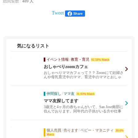
総閲覧数 :
489 人
Tweet
Share
気になるリスト
イベント情報
/
教育・育児
92.58% Match
おしゃべりzoomカフェ
おしゃべりママカフェって？？ Zoomにて妊婦さ
んや母乳育児中のママ、育児中のママとおしゃ
べりしなが...
仲間探し
/
ママ友
31.93% Match
ママ友探してます
3歳児と4ヶ月の赤ちゃんがいて、San Jose南部に
住んでおります。同年代の子供がいる方や仕事
しな...
個人売買
/
売ります
/
ベビー・マタニティ
30.6%
Match