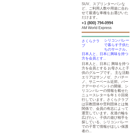
SUV、スプリンターバンな
ど、ご利用人数や用途に合わ
せて最適な車種をお選びいた
だけます。
+1 (800) 794-0994
AM World Express
シリコンバレー
で暮らす子供た
ちのサークル。
日本人と、日本に興味を持つ
方を会員とす...
日本人と、日本に 興味を持つ
方を会員とする お母さんと子
供のグループです。 主な活動
エリアはサンノゼ、クパチー
ノ、サニーベール近郊。パー
クデーやイベントの開催、シ
リコンバレーの情報を載せた
ニュースレターを年１０回発
行しています。さくらクラブ
は宗教団体や営利団体とは無
関係で、会員の有志によって
運営しています。友達の輪を
広げたい、子供の遊び相手を
探している、シリコンバレー
での子育て情報がほしい保護
者の...