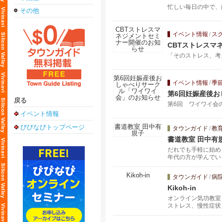
忙しい毎日の中で、
その他
イベント情報
/
ス
CBTストレスマ
「そのストレス、考
イベント情報
/
季
第6回妊娠産後
戻る
第6回 ワイワイ会の
イベント情報
びびなびトップページ
タウンガイド
/
教
書道教室 田中有
だれでも手軽に始め
年代の方が学んでい
タウンガイド
/
病
Kikoh-in
オンライン気功教室 
ストレス、慢性症状
に出張します。呼吸