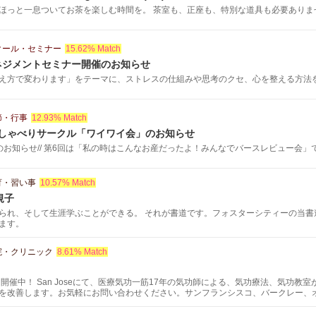
ほっと一息ついてお茶を楽しむ時間を。 茶室も、正座も、特別な道具も必要ありません
クール・セミナー
15.62% Match
ネジメントセミナー開催のお知らせ
え方で変わります」をテーマに、ストレスの仕組みや思考のクセ、心を整える方法を学
節・行事
12.93% Match
おしゃべりサークル「ワイワイ会」のお知らせ
お知らせ// 第6回は「私の時はこんなお産だったよ！みんなでバースレビュー会」で.
育・習い事
10.57% Match
規子
られ、そして生涯学ぶことができる。 それが書道です。フォスターシティーの当書
ます。
院・クリニック
8.61% Match
開催中！ San Joseにて、医療気功一筋17年の気功師による、気功療法、気功
を改善します。お気軽にお問い合わせください。サンフランシスコ、バークレー、
、脱ストレス、がん予防、健康、不妊改善のプログラムもあります。