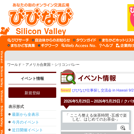
Silicon Valley
ワールド
>
アメリカ合衆国
>
シリコンバレー
イベント情報
News!
びびなび仕事探し交流会 in Hawaii 9/26（
新規登録
2026年5月29日～2026年5月29日 / 
表示形式
最新から全表示
今月のイベント
近日開催イベント