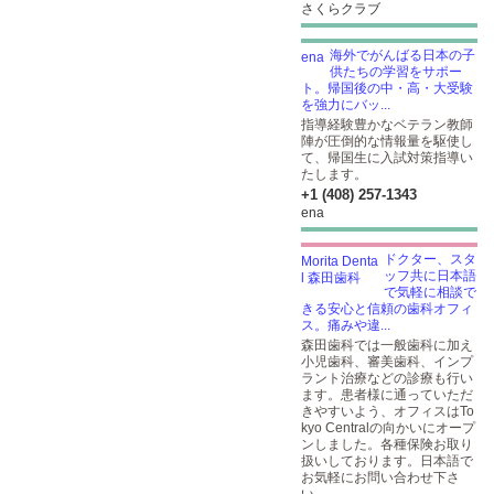
さくらクラブ
海外でがんばる日本の子
供たちの学習をサポー
ト。帰国後の中・高・大受験
を強力にバッ...
指導経験豊かなベテラン教師
陣が圧倒的な情報量を駆使し
て、帰国生に入試対策指導い
たします。
+1 (408) 257-1343
ena
ドクター、スタ
ッフ共に日本語
で気軽に相談で
きる安心と信頼の歯科オフィ
ス。痛みや違...
森田歯科では一般歯科に加え
小児歯科、審美歯科、インプ
ラント治療などの診療も行い
ます。患者様に通っていただ
きやすいよう、オフィスはTo
kyo Centralの向かいにオープ
ンしました。各種保険お取り
扱いしております。日本語で
お気軽にお問い合わせ下さ