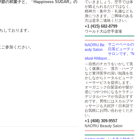
菓子と、「Happiness SUGAR」の
ていきましょう。空手では体
が鍛えられるだけではなく、
精神力・集中力・礼儀なども
身につきます。ご興味のある
方は是非ご連絡ください。
+1 (415) 682-8799
お待ちしております。
ワールド大山空手道場
サニーベールの
にご参加ください。
日系ビューティ
サロンです。"N
atual All&quo...
～自然のチカラをいかして美
しく健康に～ 漢方・ハーブ
など東洋医学の深い知識を生
かしながらトータルビューテ
ィーサービスを提供します。
オーガニック白髪染めや髪が
逆につやつやになるケラチン
デジタルパーマが当店おすす
めです。男性にはスカルプマ
ッサージも大好評！日本語で
お気軽にお問い合わせくださ
い。
+1 (408) 309-9557
NAO'RU Beauty Salon