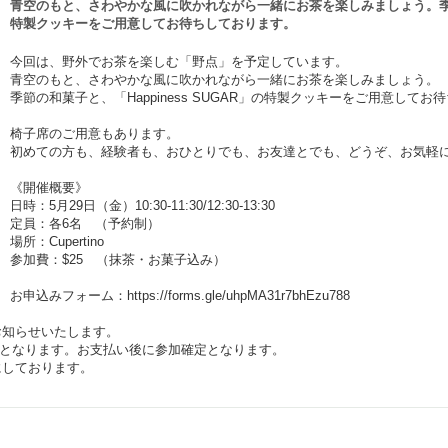
青空のもと、さわやかな風に吹かれながら一緒にお茶を楽しみましょう。季節の和
特製クッキーをご用意してお待ちしております。
今回は、野外でお茶を楽しむ「野点」を予定しています。
青空のもと、さわやかな風に吹かれながら一緒にお茶を楽しみましょう。
季節の和菓子と、「Happiness SUGAR」の特製クッキーをご用意して
椅子席のご用意もあります。
初めての方も、経験者も、おひとりでも、お友達とでも、どうぞ、お気軽
《開催概要》
日時：5月29日（金）10:30-11:30/12:30-13:30
定員：各6名 （予約制）
場所：Cupertino
参加費：$25 （抹茶・お菓子込み）
お申込みフォーム：
https://forms.gle/uhpMA31r7bhEzu788
お知らせいたします。
お支払いとなります。お支払い後に参加確定となります。
にしております。