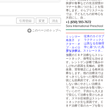
挨拶や食事などの生活習慣や
マナーを身につけることを指
導します。そらプリスクール
では、子どもたちの好奇心を
大切にし、自...
引用登録
変更
消去
+1 (650) 593-7672
Sora International Preschool
このページのトップへ
従来のカイロプ
ラクティックと
は異なる生物理
学に基づいた高
度な治療法。ストレートネ...
当院のＣＢＰ治療ならストレ
ートネック、側弯症も治せま
す。レントゲン診断で痛みや
しびれの原因を見極め、姿勢
改善、背骨矯正による根本治
療をします。他の治療法では
すっきりしなかった慢性の症
状にも効果的です。ボキボキ
しない体にやさしい治療法
で、徐々にゆがみを取り除い
ていくので、子供から大人ま
で安心して治療を受けられま
す。スマホ症候群はストレー
トネックが主な原因です。Ｃ
ＢＰ治療で首のカーブを取り