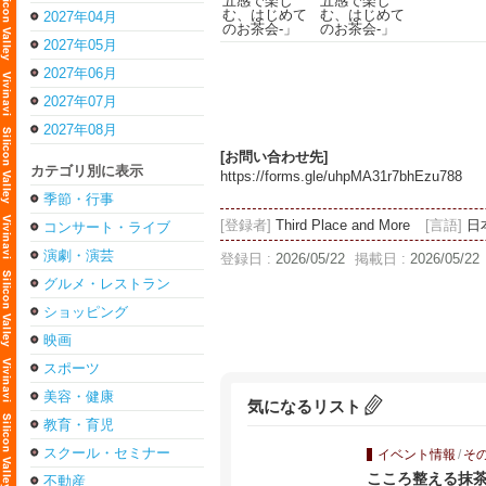
2027年04月
2027年05月
2027年06月
2027年07月
2027年08月
[お問い合わせ先]
カテゴリ別に表示
https://forms.gle/uhpMA31r7bhEzu788
季節・行事
[登録者]
Third Place and More
[言語]
日
コンサート・ライブ
演劇・演芸
登録日 :
2026/05/22
掲載日 :
2026/05/22
グルメ・レストラン
ショッピング
映画
スポーツ
美容・健康
気になるリスト
教育・育児
スクール・セミナー
イベント情報
/
そ
こころ整える抹茶時間 - 
不動産