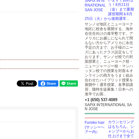
いますぐ始めよ
う！8月21日
（金）まで夏期
講習期間＆8月
25日（火）から後期通常...
サンノゼ地区とニューヨーク
地区に校舎を展開する、海外
在住生向けの進学塾です。ア
メリカにお越しになられて間
もない方からアメリカに永住
予定の方まで、お子様のニー
ズにあったクラス設定をして
おります。サンノゼ校での対
面授業と、ニューヨーク校・
ニュージャージー校・マンハ
ッタン校での授業を対面＆オ
ンラインの両方をうまく組み
合わせたハイブリッド授業を
Share
展開中！通常授業、各季節講
習、随時生徒募集！日本への
進学でお困...
+1 (650) 537-4089
SAPIX INTERNATIONAL SA
N JOSE
カウンセリング
はもちろん、シ
ャンプーからお
仕上げまで全て