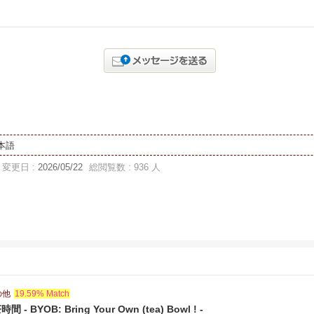
本語
変更日 :
2026/05/22
総閲覧数 : 936 人
の他
19.59% Match
BYOB: Bring Your Own (tea) Bowl ! -