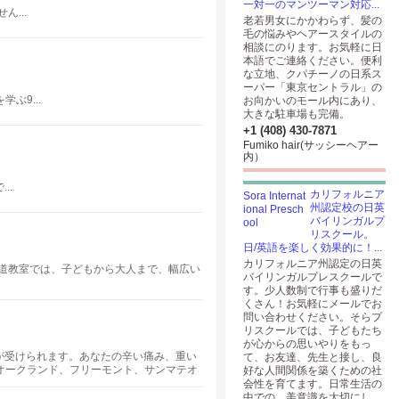
一対一のマンツーマン対応...
...
老若男女にかかわらず、髪の
毛の悩みやヘアースタイルの
相談にのります。お気軽に日
本語でご連絡ください。便利
な立地、クパチーノの日系ス
ーパー「東京セントラル」の
ぶ9...
お向かいのモール内にあり、
大きな駐車場も完備。
+1 (408) 430-7871
Fumiko hair(サッシーヘアー
内）
..
カリフォルニア
州認定校の日英
バイリンガルプ
リスクール。
日/英語を楽しく効果的に！...
カリフォルニア州認定の日英
道教室では、子どもから大人まで、幅広い
バイリンガルプレスクールで
す。少人数制で行事も盛りだ
くさん！お気軽にメールでお
問い合わせください。そらプ
リスクールでは、子どもたち
が心からの思いやりをもっ
教室が受けられます。あなたの辛い痛み、重い
て、お友達、先生と接し、良
オークランド、フリーモント、サンマテオ
好な人間関係を築くための社
会性を育てます。日常生活の
中での、美意識を大切にし、