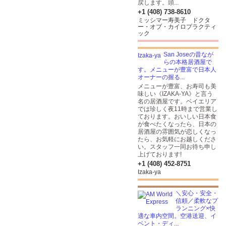
戻します。頭...
+1 (408) 738-8610
ミッシマー寿美子 ドクタ
ー・オブ・カイロプラクティ
ック
San Joseの昔なが
らの本格居酒屋で
す。メニューが豊富で日本人
オーナーの握る...
メニューが豊富、お寿司も美
味しい《IZAKA-YA》と言う
名の居酒屋です。ベイエリア
では珍しく夜11時まで営業し
ております。おいしい日本食
が食べたくなったら、日本の
居酒屋の雰囲気が恋しくなっ
たら、お気軽にお越しくださ
い。スタッフ一同お待ち申し
上げております!
+1 (408) 452-8751
Izaka-ya
＼安心・安全・
信頼／柔軟なプ
ランニング×快
適な車内空間。空港送迎、イ
ベント・ディ...