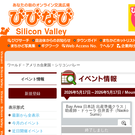
Silicon Valley
ワールド
>
アメリカ合衆国
>
シリコンバレー
イベント情報
2026年5月17日～2026年5月17日 / Moun
新規登録
表示形式
最新から全表示
今月のイベント
終了しました
近日開催イベント