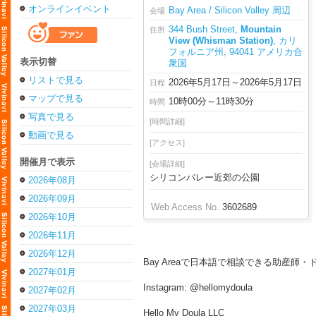
オンラインイベント
Bay Area / Silicon Valley 周辺
会場
344 Bush Street,
Mountain
住所
View (Whisman Station)
, カリ
フォルニア州, 94041 アメリカ合
表示切替
衆国
リストで見る
2026年5月17日～2026年5月17日
日程
マップで見る
10時00分～11時30分
時間
写真で見る
[時間詳細]
動画で見る
[アクセス]
開催月で表示
[会場詳細]
シリコンバレー近郊の公園
2026年08月
2026年09月
Web Access No.
3602689
2026年10月
2026年11月
2026年12月
Bay Areaで日本語で相談できる助産
2027年01月
Instagram: @hellomydoula
2027年02月
2027年03月
Hello My Doula LLC