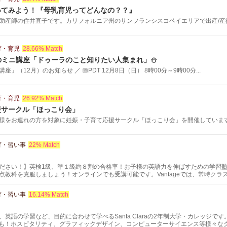
いてみよう！『母乳育児ってどんなの？？』
助産師の住井直子です。カリフォルニア州のサンフランシスコベイエリアで出産/産後ド
育・育児
28.66% Match
のミニ講座「ドゥーラのこと知りたい人集まれ」⛄
」（12月）のお知らせ ／ 📅PDT 12月8日（日） 8時00分～9時00分...
育・育児
26.92% Match
援サークル「ほっこり会」
様をお連れの方を対象に妊娠・子育て応援サークル「ほっこり会」を開催しています。
育・習い事
22% Match
ださい！】英検1級、準１級約８割の合格率！お子様の英語力を伸ばすための学習
点教科を克服しましょう！オンラインでも受講可能です。Vantageでは、常時ク
りたい生徒さんは無料体験でレベルチェックもできます。まずはお気軽にお問い合
育・習い事
16.14% Match
英語の学習など、目的に合わせて学べるSanta Claraの2年制大学・カレッジ
スも！ホスピタリティ、グラフィックデザイン、コンピューターサイエンス等様々な