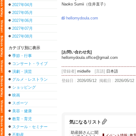
Naoko Sumii（住井直子）
2027年04月
2027年05月
hellomydoula.com
2027年06月
2027年07月
2027年08月
カテゴリ別に表示
[お問い合わせ先]
季節・行事
hellomydoula.office@gmail.com
コンサート・ライブ
[登録者]
midwife
[言語]
日本語
演劇・演芸
グルメ・レストラン
登録日 :
2026/05/12
掲載日 :
2026/05/12
ショッピング
映画
スポーツ
美容・健康
教育・育児
気になるリスト
スクール・セミナー
不動産
イベント情報
/
教