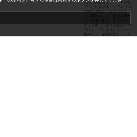
理想の笑顔のサポートをさせ
ていただきます。】アメリカ
の歯科治療に不安はつきも
の。保険のこと、治療の進め
方、費用や期間…全てがはっ
きりせず、戸惑う方が多いの
ではないでしょうか？ハソノ
歯科では、治療前にしっかり
ご説明し、ご不安やご希望を
伺いながら、費用やスケジュ
ールも一緒に相談、決定して
いきます。せっかくアメリカ
滞在中に先進的な歯科医療を
納得しながら受けていただき
たいです。限...
+1 (408) 354-1717
Harsono Dental / ハーソノデ
ンタル ハーソノ歯科
「日本食を、ア
メリカの文化
に。」をモット
ーに、日本食が
アメリカの中であたりまえ
の...
～ここにしかない、日本食を
育てる。新しい食文化をつく
る挑戦。～現在の私たちは、
アメリカのフードビジネス業