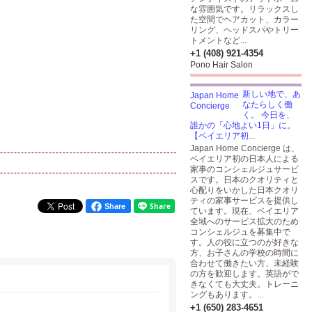
な雰囲気です。リラックスし
た空間でヘアカット、カラー
リング、ヘッドスパやトリー
トメントなど...
+1 (408) 921-4354
Pono Hair Salon
新しい地で、あ
なたらしく働
く。 今日を、
誰かの「心地よい1日」に。
【ベイエリア初...
Japan Home Concierge は、
ベイエリア初の日本人による
家事のコンシェルジュサービ
スです。日本のクオリティと
心配りをいかした日本クオリ
ティの家事サービスを提供し
Share
ています。現在、ベイエリア
全域へのサービス拡大のため
コンシェルジュを募集中で
す。人の役に立つのが好きな
方、お子さんの学校の時間に
合わせて働きたい方、未経験
の方を歓迎します。英語がで
きなくても大丈夫。トレーニ
ングもあります。...
+1 (650) 283-4651