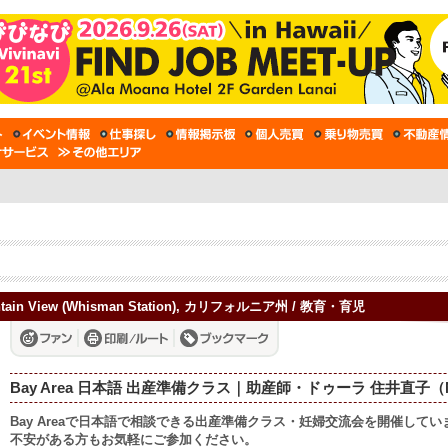
tain View (Whisman Station), カリフォルニア州 / 教育・育児
Bay Area 日本語 出産準備クラス｜助産師・ドゥーラ 住井直子（Nao
Bay Areaで日本語で相談できる出産準備クラス・妊婦交流会を開催して
不安がある方もお気軽にご参加ください。