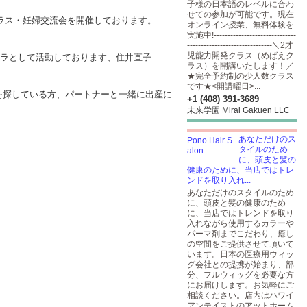
子様の日本語のレベルに合わ
せての参加が可能です。現在
準備クラス・妊婦交流会を開催しております。
オンライン授業、無料体験を
実施中!------------------------------
-------------------------------＼2才
児能力開発クラス（めばえク
ゥーラとして活動しております、住井直子
ラス）を開講いたします！／
★完全予約制の少人数クラス
です★<開講曜日>...
を探している方、パートナーと一緒に出産に
+1 (408) 391-3689
未来学園 Mirai Gakuen LLC
あなただけのス
タイルのため
に、頭皮と髪の
健康のために、当店ではトレ
ンドを取り入れ...
あなただけのスタイルのため
に、頭皮と髪の健康のため
に、当店ではトレンドを取り
入れながら使用するカラーや
パーマ剤までこだわり、癒し
の空間をご提供させて頂いて
います。日本の医療用ウィッ
グ会社との提携が始まり、部
分、フルウィッグを必要な方
にお届けします。お気軽にご
相談ください。店内はハワイ
アンテイストのアットホーム