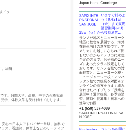
Japan Home Concierge
ゥ...
いますぐ始めよ
う！8月21日
（金）まで夏期
講習期間＆8月
25日（火）から後期通常...
サンノゼ地区とニューヨーク
地区に校舎を展開する、海外
在住生向けの進学塾です。ア
メリカにお越しになられて間
もない方からアメリカに永住
予定の方まで、お子様のニー
ズにあったクラス設定をして
おります。サンノゼ校での対
場所...
面授業と、ニューヨーク校・
ニュージャージー校・マンハ
ッタン校での授業を対面＆オ
ンラインの両方をうまく組み
合わせたハイブリッド授業を
展開中！通常授業、各季節講
塾です。難関大学、高校、中学の合格実績
習、随時生徒募集！日本への
ラス見学、体験入学を受け付けております。
進学でお困...
わせください。
+1 (650) 537-4089
SAPIX INTERNATIONAL SA
N JOSE
です。安心の日本人アドバイザー常駐。無料で
クラス、看護師、保育士などのサーティフ
ジャンルを問わ