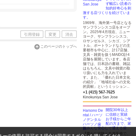
ず幅広い読者の
知的好奇心を刺
激する店づくりを続けていま
す。
1969年、海外第一号店となる
サンフランシスコ店をオープ
ン。2025年4月現在、ニュー
引用登録
変更
消去
ヨーク、サンフランシスコ、
ロサンゼルス、シカゴ、シア
トル、ポートランドなどの主
このページのトップへ
要都市を中心に、計17店舗、
文具・雑貨を扱うMAIDO計4
店舗を展開しています。各店
舗では、日本語の書籍、雑誌
はもちろん、文具や雑貨の取
り扱いにも力を入れていま
す。また、「優れた日本文化
の紹介」「地域社会への文化
的貢献」というミッション...
+1 (415) 567-7625
Kinokuniya San Jose
開院30年以上
に信頼と実績
お子様からご年
配の方まで、家
族みんな安心して通える歯...
【豊かな経験と先進医療で、
キーの使用を許可する場合は同意するボタンを押してくださ