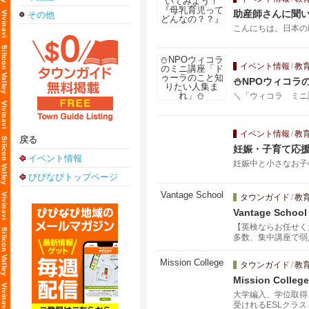
助産師さんに聞
その他
こんにちは。日本の
イベント情報
/
教
⛄NPOウィコラ
＼「ウィコラ ミニ講座
イベント情報
/
教
戻る
妊娠・子育て応
イベント情報
妊娠中と小さなお子
びびなびトップページ
タウンガイド
/
教
Vantage School
【英検ならお任せく
多数、集中講座で弱
また自分の実力を測
タウンガイド
/
教
Mission College
大学編入、学位取得、
受けれるESLクラ