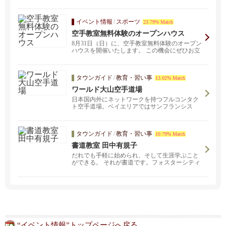
て、 おう...
イベント情報
/
スポーツ
23.79% Match
空手教室無料体験のオープンハウス
8月31日（日）に、空手教室無料体験のオープン
ハウスを開催いたします。 この機会にぜひお立
ち寄りいた...
タウンガイド
/
教育・習い事
13.02% Match
ワールド大山空手道場
日本国内外にネットワークを持つフルコンタク
ト空手道場。ベイエリアではサンフランシス
コ・サンマテオの二か所。「武から入り徳に至
る」をモットーに、子どもから大人まで、経験
者も未経験者も、性別問わず幅広い層の生徒た
タウンガイド
/
教育・習い事
10.79% Match
ちが稽古しています。見学・体験ご希望の方は
お気軽にご連絡ください。
書道教室 田中有規子
だれでも手軽に始められ、そして生涯学ぶこと
ができる。 それが書道です。フォスターシティ
ーの当書道教室では、子どもから大人まで、幅
広い年代の方が学んでいます。
“イベント情報”トップページへ戻る