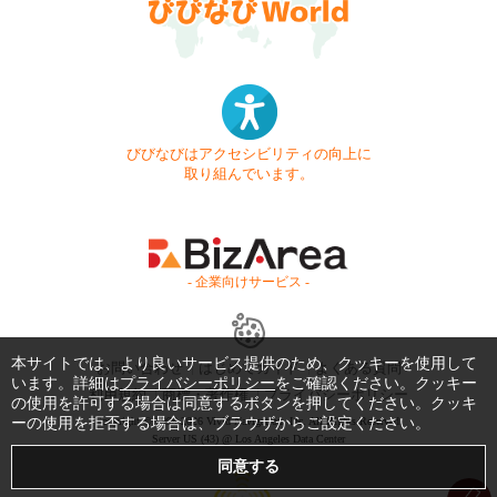
びびなびはアクセシビリティの向上に
取り組んでいます。
- 企業向けサービス -
本サイトでは、より良いサービス提供のため、クッキーを使用して
お問い合わせ
はじめてガイド
よくある質問
います。詳細は
プライバシーポリシー
をご確認ください。クッキー
利用規約
商標・著作権
プライバシーポリシー
の使用を許可する場合は同意するボタンを押してください。クッキ
ーの使用を拒否する場合は、ブラウザからご設定ください。
Copyright © 1999-2026 Vivid Navigation, Inc. All Rights Reserved.
Server US (43) @ Los Angeles Data Center