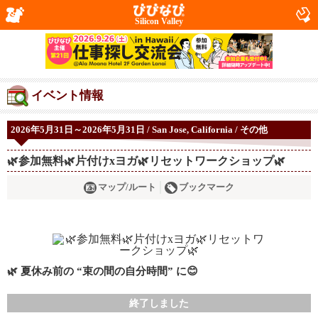
Silicon Valley
イベント情報
2026年5月31日～2026年5月31日 / San Jose, California / その他
🌿参加無料🌿片付けxヨガ🌿リセットワークショップ🌿
マップ/ルート
ブックマーク
🌿 夏休み前の “束の間の自分時間” に😊
終了しました