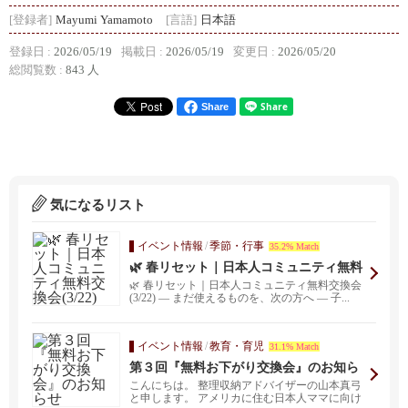
[登録者]
Mayumi Yamamoto
[言語]
日本語
登録日 :
2026/05/19
掲載日 :
2026/05/19
変更日 :
2026/05/20
総閲覧数 :
843 人
Share
気になるリスト
イベント情報
/
季節・行事
35.2% Match
🌿 春リセット｜日本人コミュニティ無料
交換会(3/22)
🌿 春リセット｜日本人コミュニティ無料交換会
(3/22) ― まだ使えるものを、次の方へ ― 子...
イベント情報
/
教育・育児
31.1% Match
第３回『無料お下がり交換会』のお知ら
せ
こんにちは。 整理収納アドバイザーの山本真弓
と申します。 アメリカに住む日本人ママに向け