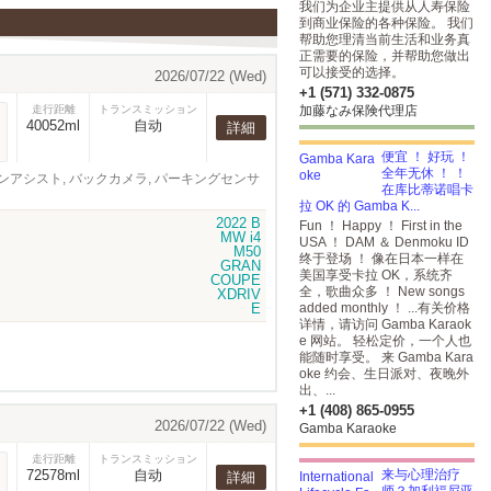
我们为企业主提供从人寿保险
到商业保险的各种保险。 我们
帮助您理清当前生活和业务真
正需要的保险，并帮助您做出
可以接受的选择。
2026/07/22 (Wed)
+1 (571) 332-0875
走行距離
トランスミッション
加藤なみ保険代理店
40052ml
自动
詳細
便宜 ！ 好玩 ！
全年无休 ！ ！
レーンアシスト, バックカメラ, パーキングセンサ
在库比蒂诺唱卡
拉 OK 的 Gamba K...
Fun ！ Happy ！ First in the
USA ！ DAM ＆ Denmoku ID
终于登场 ！
像在日本一样在
美国享受卡拉 OK，系统齐
全，歌曲众多 ！ New songs
added monthly ！ ...有关价格
详情，请访问 Gamba Karaok
e 网站。 轻松定价，一个人也
能随时享受。 来 Gamba Kara
oke 约会、生日派对、夜晚外
出、...
+1 (408) 865-0955
2026/07/22 (Wed)
Gamba Karaoke
走行距離
トランスミッション
72578ml
自动
来与心理治疗
詳細