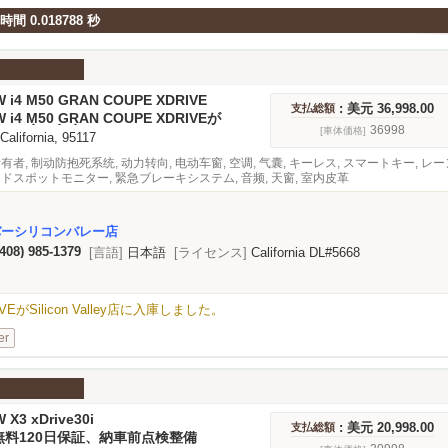
間 0.018788 秒
W i4 M50 GRAN COUPE XDRIVE
: 美元 36,998.00
支払総額
W i4 M50 GRAN COUPE XDRIVEが
n Valley店に入庫しました。
36998
[車体価格]
 California, 95117
所有者, 制动防抱死系统, 动力转向, 电动车窗, 空调, 气囊, キーレス, スマートキー, 
ンドスポットモニター, 緊急ブレーキシステム, 音频, 天窗, 室内皮革
バーシリコンバレー店
(408) 985-1379
[言語]
日本語
[ライセンス]
California DL#5668
RIVEがSilicon Valley店に入庫しました。
er
 X3 xDrive30i
: 美元 20,998.00
支払総額
無料120日保証、納車前点検整備