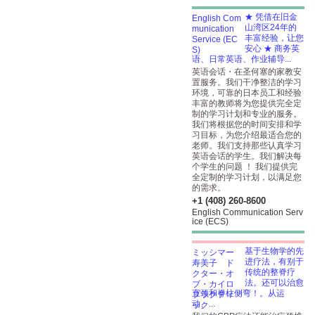
★ 凭借在旧金
山湾区24年的
丰富经验，让您
安心 ★ 商务英
语、日常英语、作业辅导...
英语会话・在圣何塞的家教安
置服务。我们干净整洁的学习
环境，可靠的日本员工和经验
丰富的教师将为您提供完全定
制的学习计划和专业的服务。
我们将根据您的时间安排和学
习目标，为您介绍最适合您的
老师。我们支持那些认真学习
英语会话的学生。我们解决每
个学生的问题 ！ 我们提供完
全定制的学习计划，以满足您
的需求。
+1 (408) 260-8600
English Communication Serv
ice (ECS)
基于生物学的先
进疗法，有别于
传统的整脊疗
法。还可以治愈
直颈和脊柱侧弯！。从运
动、...