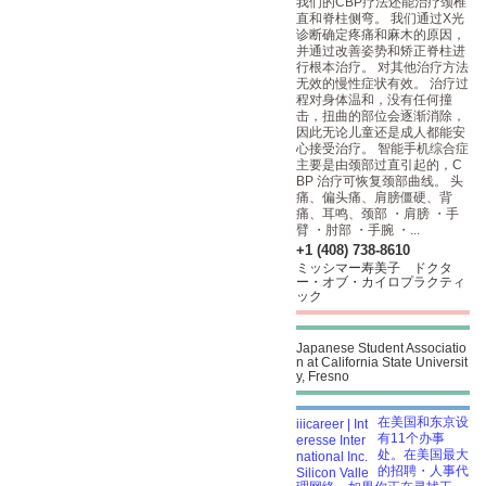
我们的CBP疗法还能治疗颈椎
直和脊柱侧弯。 我们通过X光
诊断确定疼痛和麻木的原因，
并通过改善姿势和矫正脊柱进
行根本治疗。 对其他治疗方法
无效的慢性症状有效。 治疗过
程对身体温和，没有任何撞
击，扭曲的部位会逐渐消除，
因此无论儿童还是成人都能安
心接受治疗。 智能手机综合症
主要是由颈部过直引起的，C
BP 治疗可恢复颈部曲线。 头
痛、偏头痛、肩膀僵硬、背
痛、耳鸣、颈部 ・肩膀 ・手
臂 ・肘部 ・手腕 ・...
+1 (408) 738-8610
ミッシマー寿美子 ドクタ
ー・オブ・カイロプラクティ
ック
Japanese Student Associatio
n at California State Universit
y, Fresno
在美国和东京设
有11个办事
处。在美国最大
的招聘・人事代