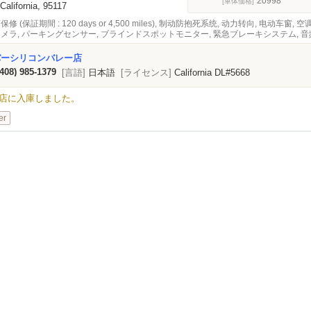
20998
[車体価格]
 California, 95117
保修 (保証期間 : 120 days or 4,500 miles), 制动防抱死系统, 动力转向, 电动车窗
カメラ, パーキングセンサー, ブラインドスポットモニター, 緊急ブレーキシステム, 音频
バーシリコンバレー店
(408) 985-1379
[言語]
日本語
[ライセンス]
California DL#5668
Valley店に入庫しました。
er