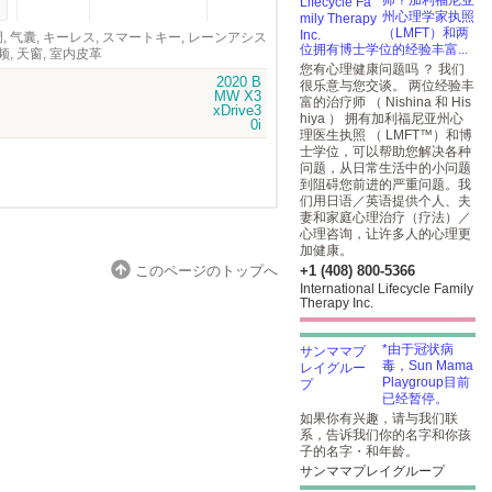
师？加利福尼亚
州心理学家执照
（LMFT）和两
, 空调, 气囊, キーレス, スマートキー, レーンアシス
位拥有博士学位的经验丰富...
, 天窗, 室内皮革
您有心理健康问题吗 ？ 我们
很乐意与您交谈。 两位经验丰
富的治疗师 （ Nishina 和 His
hiya ） 拥有加利福尼亚州心
理医生执照 （ LMFT™）和博
士学位，可以帮助您解决各种
问题，从日常生活中的小问题
到阻碍您前进的严重问题。我
们用日语／英语提供个人、夫
妻和家庭心理治疗（疗法）／
心理咨询，让许多人的心理更
加健康。
このページのトップへ
+1 (408) 800-5366
International Lifecycle Family
Therapy Inc.
*由于冠状病
毒，Sun Mama
Playgroup目前
已经暂停。
如果你有兴趣，请与我们联
系，告诉我们你的名字和你孩
子的名字・和年龄。
サンママプレイグループ