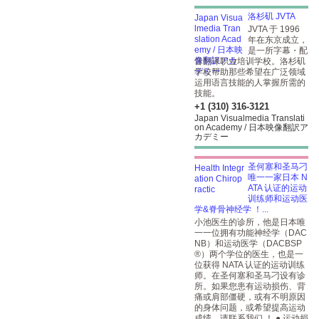
洛杉矶 JVTA
JVTA 于 1996
年在东京成立，
是一所字幕・配
音翻译职业培训学校。洛杉矶
学校帮助那些希望在广泛领域
运用语言技能的人掌握所需的
技能。
+1 (310) 316-3121
Japan Visualmedia Translati
on Academy / 日本映像翻訳ア
カデミー
圣何塞和圣马刁
唯一一家日本 N
ATA 认证的运动
训练师和运动医
学&脊骨神经学 ！...
小池医生的诊所，他是日本唯
一一位拥有功能神经学（DAC
NB）和运动医学（DACBSP
®）两个学位的医生，也是一
位获得 NATA 认证的运动训练
师。在圣何塞和圣马刁设有诊
所。如果您患有运动损伤、背
痛或肩部僵硬，或有不明原因
的身体问题，或希望提高运动
成绩，请联系我们 ！ ● 运动损