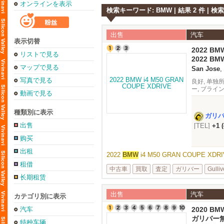
オンラインを表示
検索キーワード: BMW | 結果 2 件 | 検索時
出售
汽车
表示切替
2022 BM
リストで見る
2022 BM
Silico
マップで見る
San Jose
,
写真で見る
良好, 单独
ー, ブライ
動画で見る
種類別に表示
ガリ
出售
[TEL]
+1 
购买
出租
2022
BMW
i4 M50 GRAN COUPE XD
租借
中古車
買取
査定
ガリバー
Gulliv
长期租赁
出售
汽车
カテゴリ別に表示
汽车
2020 BMW
ガリバー
特种车辆