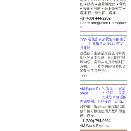
伤 ● 腰痛 ● 坐骨神经痛 ● 背痛
● 头痛 ● 肩痛 ● 颞下颌关节 ●
肩痛 撞击综合征，肩痛...
+1 (408) 444-2202
Health Integration Chiropracti
c
召集所有热爱篮球的孩子
！ 新报名从 2025 年 7
月开始。
这些孩子主要是来自圣马特奥
地区的日本后裔，他们以打篮
球为乐。赛季从九月持续到三
月初。下一赛季的新报名从 2
025 年 7 月开始。
JYO
＼ 安全 ・ 安全
・ 信任 ／ 灵活
的规划 × 舒适的
内部空间。机场接送、活动...
越野车、Sprinter 面包车和其
他车辆可根据使用人数和用途
进行选择。
+1 (800) 794-0994
AM World Express