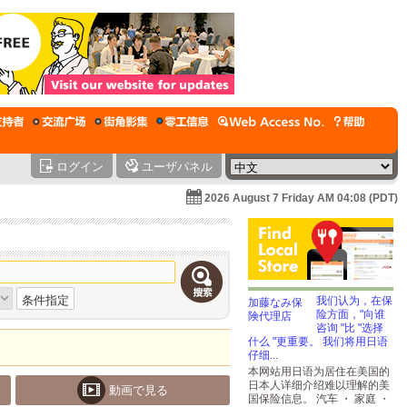
ログイン
ユーザパネル
2026 August 7 Friday AM 04:08 (PDT)
条件指定
我们认为，在保
险方面，"向谁
咨询 "比 "选择
什么 "更重要。 我们将用日语
仔细...
本网站用日语为居住在美国的
日本人详细介绍难以理解的美
動画で見る
国保险信息。 汽车 ・ 家庭 ・