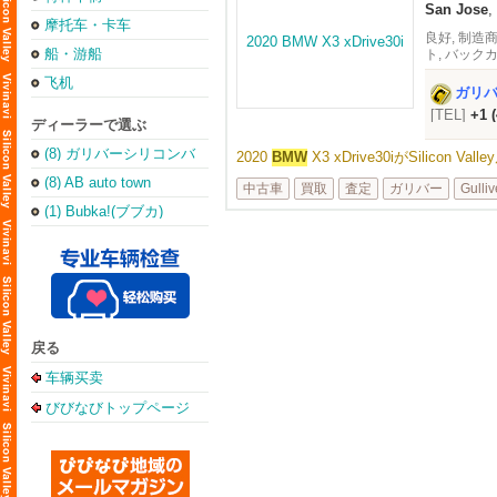
San Jose
,
摩托车・卡车
良好, 制造商
船・游船
ト, バック
飞机
ガリ
[TEL]
+1 
ディーラーで選ぶ
(8) ガリバーシリコンバ
2020
BMW
X3 xDrive30iがSilicon 
レー店
(8) AB auto town
中古車
買取
査定
ガリバー
Gulliv
(1) Bubka!(ブブカ)
戻る
车辆买卖
びびなびトップページ