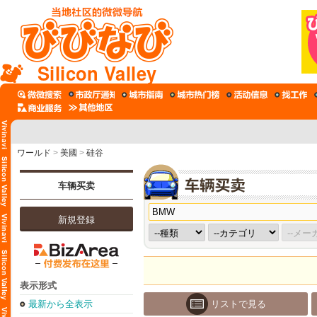
Silicon Valley
ワールド
>
美國
>
硅谷
车辆买卖
新規登録
表示形式
最新から全表示
リストで見る