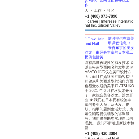
理网络。如果你正在寻找工
作...
人 ・ 工作 ・ 社区
+1 (408) 973-7890
iiicareer | Interesse Internatio
nal Inc. Silicon Valley
随时提供在线美
甲课程信息 ！
来自东京的美发
沙龙，由经验丰富的日本员工
提供包括美...
具有高度再现性的剪发技术 ＆
以轻松造型而闻名的发型师 M
ASATO 和不仅在美甲设计方
面，而且在始终关注顾客指甲
的健康和美丽造型的治疗方面
也很受欢迎的美甲师 ATSUKO
于 2021 年 6 月在坎贝尔开设
了一家综合美容沙龙。沙龙开
业 ★ 我们在日本拥有经验丰
富的专业人员，从头发、皮
肤、指甲问题到生活方式，为
每位顾客提供细致的咨询服
务。我们将帮助您实现自己的
理想。 我们不断引进新技术和
新...
+1 (408) 430-3004
J Flow Hair and Nail