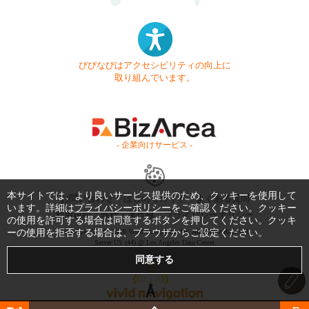
びびなびはアクセシビリティの向上に
取り組んでいます。
- 企業向けサービス -
本サイトでは、より良いサービス提供のため、クッキーを使用して
お問い合わせ
はじめてガイド
よくある質問
います。詳細は
プライバシーポリシー
をご確認ください。クッキー
利用規約
商標・著作権
プライバシーポリシー
の使用を許可する場合は同意するボタンを押してください。クッキ
ーの使用を拒否する場合は、ブラウザからご設定ください。
Copyright © 1999-2026 Vivid Navigation, Inc. All Rights Reserved.
Server US (44) @ Los Angeles Data Center