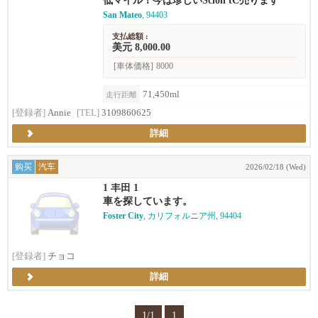
低マイル！今は珍しいScion tC売ります
San Mateo
, 94403
支払総額 :
美元 8,000.00
[車体価格]
8000
71,450ml
走行距離
[登録者]
Annie
[TEL]
3109860625
詳細
购买
汽车
2026/02/18 (Wed)
1 丰田 1
車を探しています。
Foster City
, カリフォルニア州, 94404
[登録者]
チョコ
詳細
1/1
1