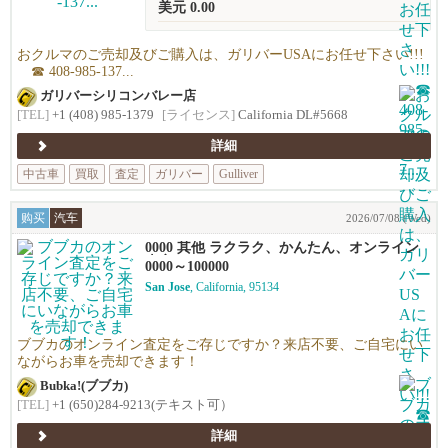
美元 0.00
おクルマのご売却及びご購入は、ガリバーUSAにお任せ下さい!!!
☎ 408-985-137...
ガリバーシリコンバレー店
[TEL]
+1 (408) 985-1379
[ライセンス]
California DL#5668
詳細
中古車
買取
査定
ガリバー
Gulliver
购买
汽车
2026/07/08 (Wed)
0000 其他 ラクラク、かんたん、オンライン
査定！
0000～100000
San Jose
, California, 95134
ブブカのオンライン査定をご存じですか？来店不要、ご自宅にい
ながらお車を売却できます！
Bubka!(ブブカ)
[TEL]
+1 (650)284-9213(テキスト可）
詳細