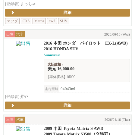
[登録者]
まっちゃ
詳細
マツダ
CX5
Mazda
cx-5
SUV
出售
汽车
2026/06/10 (Wed)
2016 本田 ホンダ パイロット EX-L(AWD)
2016 HONDA SUV
Sunnyvale
支払総額 :
美元 16,000.00
[車体価格]
16000
94043ml
走行距離
[登録者]
昇や
詳細
出售
汽车
2026/04/16 (Thu)
2009 丰田 Toyota Matrix S AWD
2009 Toyota Matrix $3500（交渉可）