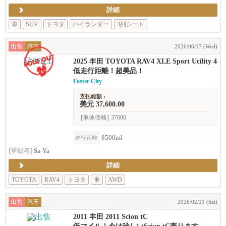
詳細
車
SUV
トヨタ
ハイランダー
3列シート
出售
汽车
2026/06/17 (Wed)
2025 丰田 TOYOTA RAV4 XLE Sport Utility 4
D
低走行距離！超美品！
Foster City
支払総額 :
美元 37,600.00
[車体価格]
37600
8500ml
走行距離
[登録者]
Sa-Ya
詳細
TOYOTA
RAV4
トヨタ
車
AWD
出售
汽车
2026/02/21 (Sat)
2011 丰田 2011 Scion tC