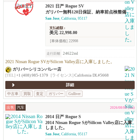
2021 日产 Rogue SV
ガリバー無料120日保証、納車前点検整備
San Jose
, California, 95117
支払総額 :
美元 22,998.00
[車体価格]
22998
24622ml
走行距離
2021 Nissan Rogue SVがSilicon Valley店に入庫しました。
ガリバーシリコンバレー店
[TEL]
+1 (408) 985-1379
[ライセンス]
California DL#5668
詳細
中古車
買取
査定
ガリバー
Gulliver
出售
汽车
2026/08/08 (Sat)
2014 日产 Rogue S
2014 Nissan Rogue SがSilicon Valley店に入庫
しました。
San Jose
, California, 95117