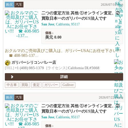
购买
汽车
2026/07/10 (Fri)
二つの査定方法 其他 ①オンライン査定、②
御来店査定
買取日本一のガリバーのUS法人です
San Jose
, California, 95117
価格 :
美元 0.00
おクルマのご売却及びご購入は、ガリバーUSAにお任せ下さい!!!
☎ 408-985-137...
ガリバーシリコンバレー店
[TEL]
+1 (408) 985-1379
[ライセンス]
California DL#5668
詳細
中古車
買取
査定
ガリバー
Gulliver
购买
汽车
2026/07/22 (Wed)
二つの査定方法 其他 ①オンライン査定、②
御来店査定
買取日本一のガリバーのUS法人です
San Jose
, California, 95117
価格 :