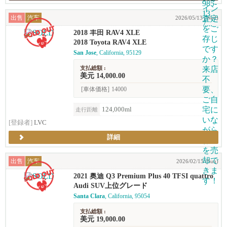
出售
汽车
2026/05/13 (Wed)
2018 丰田 RAV4 XLE
2018 Toyota RAV4 XLE
San Jose
, California, 95129
支払総額 :
美元 14,000.00
[車体価格]
14000
124,000ml
走行距離
[登録者]
LVC
詳細
出售
汽车
2026/02/15 (Sun)
2021 奥迪 Q3 Premium Plus 40 TFSI quattro
(2.0T)
Audi SUV上位グレード
Santa Clara
, California, 95054
支払総額 :
美元 19,000.00