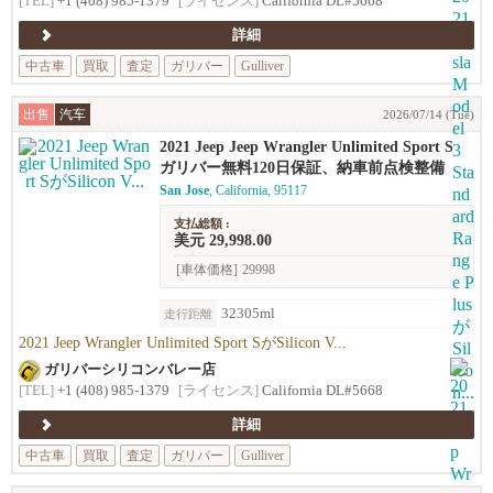
[TEL]
+1 (408) 985-1379
[ライセンス]
California DL#5668
詳細
中古車
買取
査定
ガリバー
Gulliver
出售
汽车
2026/07/14 (Tue)
2021 Jeep Jeep Wrangler Unlimited Sport S
ガリバー無料120日保証、納車前点検整備
San Jose
, California, 95117
支払総額 :
美元 29,998.00
[車体価格]
29998
32305ml
走行距離
2021 Jeep Wrangler Unlimited Sport SがSilicon V...
ガリバーシリコンバレー店
[TEL]
+1 (408) 985-1379
[ライセンス]
California DL#5668
詳細
中古車
買取
査定
ガリバー
Gulliver