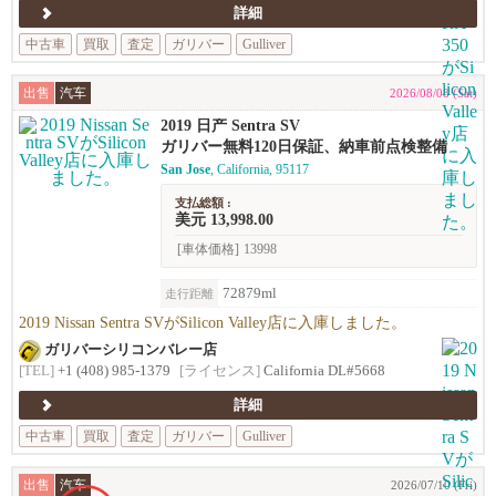
詳細
中古車
買取
査定
ガリバー
Gulliver
出售
汽车
2026/08/08 (Sat)
2019 日产 Sentra SV
ガリバー無料120日保証、納車前点検整備
San Jose
, California, 95117
支払総額 :
美元 13,998.00
[車体価格]
13998
72879ml
走行距離
2019 Nissan Sentra SVがSilicon Valley店に入庫しました。
ガリバーシリコンバレー店
[TEL]
+1 (408) 985-1379
[ライセンス]
California DL#5668
詳細
中古車
買取
査定
ガリバー
Gulliver
出售
汽车
2026/07/10 (Fri)