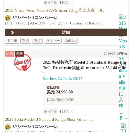
44020ml
走行距離
2015 Nissan Versa Note SVがSilicon Valley店に入庫しま...
ガリバーシリコンバレー店
[TEL]
+1 (408) 985-1379
[ライセンス]
California DL#5668
詳細
中古車
買取
査定
ガリバー
Gulliver
出售
汽车
2026/07/10 (Fri)
2021 特斯拉汽车 Model 3 Standard Range Plu
s
Tesla Drivetrain保証 41 months or 58,144 mile
s
San Jose
, California, 95117
支払総額 :
美元 24,998.00
[車体価格]
24998
41856ml
走行距離
2021 Tesla Model 3 Standard Range PlusがSilicon...
ガリバーシリコンバレー店