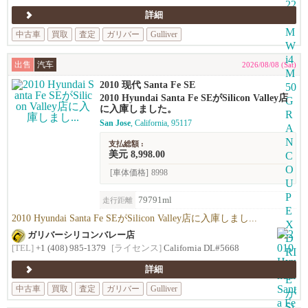
詳細
中古車
買取
査定
ガリバー
Gulliver
出售
汽车
2026/08/08 (Sat)
2010 现代 Santa Fe SE
2010 Hyundai Santa Fe SEがSilicon Valley店
に入庫しました。
San Jose
, California, 95117
支払総額 :
美元 8,998.00
[車体価格]
8998
79791ml
走行距離
2010 Hyundai Santa Fe SEがSilicon Valley店に入庫しまし...
ガリバーシリコンバレー店
[TEL]
+1 (408) 985-1379
[ライセンス]
California DL#5668
詳細
中古車
買取
査定
ガリバー
Gulliver