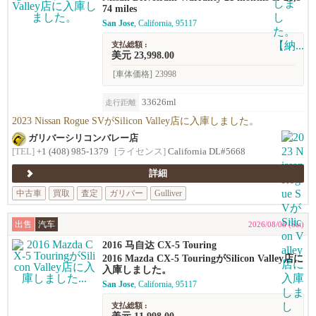
74 miles
San Jose
, California, 95117
支払総額 :
美元 23,998.00
[車体価格]
23998
33626ml
走行距離
2023 Nissan Rogue SVがSilicon Valley店に入庫しました。
ガリバーシリコンバレー店
[TEL]
+1 (408) 985-1379
[ライセンス]
California DL#5668
詳細
中古車
買取
査定
ガリバー
Gulliver
出售
汽车
2026/08/08 (Sat)
2016 马自达 CX-5 Touring
2016 Mazda CX-5 TouringがSilicon Valley店に
入庫しました。
San Jose
, California, 95117
支払総額 :