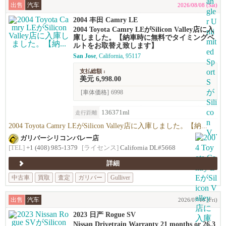
出售
汽车
2026/08/08 (Sat)
2004 丰田 Camry LE
2004 Toyota Camry LEがSilicon Valley店に入
庫しました。【納車時に無料でタイミングベ
ルトをお取替え致します】
San Jose
, California, 95117
支払総額 :
美元 6,998.00
[車体価格]
6998
136371ml
走行距離
2004 Toyota Camry LEがSilicon Valley店に入庫しました。【納...
ガリバーシリコンバレー店
[TEL]
+1 (408) 985-1379
[ライセンス]
California DL#5668
詳細
中古車
買取
査定
ガリバー
Gulliver
出售
汽车
2026/07/10 (Fri)
2023 日产 Rogue SV
Nissan Drivetrain Warranty 21 months or 26,3