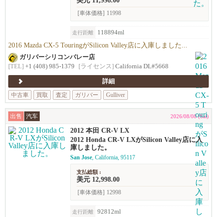
美元 11,998.00
[車体価格]
11998
118894ml
走行距離
2016 Mazda CX-5 TouringがSilicon Valley店に入庫しました...
ガリバーシリコンバレー店
[TEL]
+1 (408) 985-1379
[ライセンス]
California DL#5668
詳細
中古車
買取
査定
ガリバー
Gulliver
出售
汽车
2026/08/08 (Sat)
2012 本田 CR-V LX
2012 Honda CR-V LXがSilicon Valley店に入
庫しました。
San Jose
, California, 95117
支払総額 :
美元 12,998.00
[車体価格]
12998
92812ml
走行距離