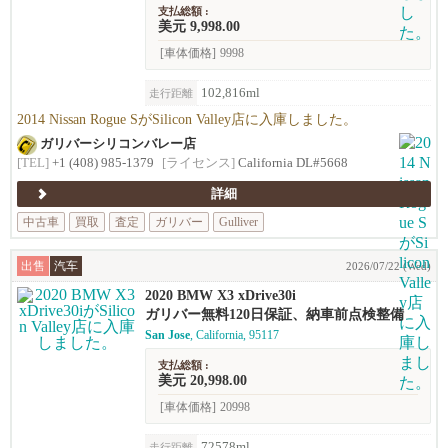
支払総額 :
美元 9,998.00
[車体価格]
9998
102,816ml
走行距離
2014 Nissan Rogue SがSilicon Valley店に入庫しました。
ガリバーシリコンバレー店
[TEL]
+1 (408) 985-1379
[ライセンス]
California DL#5668
詳細
中古車
買取
査定
ガリバー
Gulliver
出售
汽车
2026/07/22 (Wed)
2020 BMW X3 xDrive30i
ガリバー無料120日保証、納車前点検整備
San Jose
, California, 95117
支払総額 :
美元 20,998.00
[車体価格]
20998
72578ml
走行距離