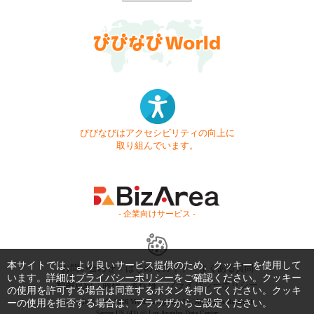
びびなびはアクセシビリティの向上に
取り組んでいます。
- 企業向けサービス -
本サイトでは、より良いサービス提供のため、クッキーを使用して
お問い合わせ
はじめてガイド
よくある質問
います。詳細は
プライバシーポリシー
をご確認ください。クッキー
利用規約
商標・著作権
プライバシーポリシー
の使用を許可する場合は同意するボタンを押してください。クッキ
ーの使用を拒否する場合は、ブラウザからご設定ください。
Copyright © 1999-2026 Vivid Navigation, Inc. All Rights Reserved.
Server US (43) @ Los Angeles Data Center