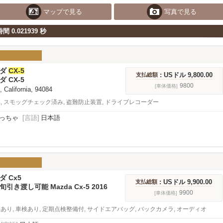
マップで見る
写真で見る
間 0.021939 秒
ツダ
CX-5
: USドル 9,800.00
支払総額
ダ CX-5
9800
[車体価格]
, California, 94084
車, スモッグチェック済み, 盗難防止装置, ドライブレコーダー
っちゃ
[言語]
日本語
ダ Cx5
: USドル 9,900.00
支払総額
引き渡し可能 Mazda Cx-5 2016
9900
[車体価格]
傷あり, 車検あり, 定期点検整備付, サイドエアバッグ, バックカメラ, オーディオ