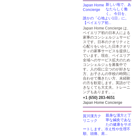
新しい地で、あ
なたらしく働
く。 今日を、
誰かの「心地よい1日」に。
【ベイエリア初...
Japan Home Concierge は、
ベイエリア初の日本人による
家事のコンシェルジュサービ
スです。日本のクオリティと
心配りをいかした日本クオリ
ティの家事サービスを提供し
ています。現在、ベイエリア
全域へのサービス拡大のため
コンシェルジュを募集中で
す。人の役に立つのが好きな
方、お子さんの学校の時間に
合わせて働きたい方、未経験
の方を歓迎します。英語がで
きなくても大丈夫。トレーニ
ングもあります。...
+1 (650) 283-4651
Japan Home Concierge
親身な漢方と丁
寧な鍼灸であな
たの健康をサポ
ートします。冷え性や生理不
順、頭痛、肩...