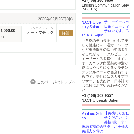
+1 (408) 260-8600
English Communication Serv
ice (ECS)
2026年02月25日(水)
サニーベールの
日系ビューティ
トランスミッション
,000.00
サロンです。"N
オートマチック
詳細
atual All&quo...
00
～自然のチカラをいかして美
しく健康に～ 漢方・ハーブ
など東洋医学の深い知識を生
かしながらトータルビューテ
ィーサービスを提供します。
オーガニック白髪染めや髪が
逆につやつやになるケラチン
デジタルパーマが当店おすす
めです。男性にはスカルプマ
ッサージも大好評！日本語で
このページのトップへ
お気軽にお問い合わせくださ
い。
+1 (408) 309-9557
NAO'RU Beauty Salon
【英検ならお任
せください！】
英検1級、準１
級約８割の合格率！お子様の
英語力を伸ば...