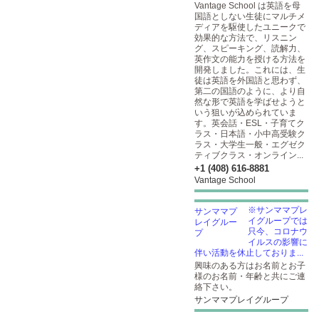
Vantage School は英語を母
国語としない生徒にマルチメ
ディアを駆使したユニークで
効果的な方法で、リスニン
グ、スピーキング、読解力、
英作文の能力を授ける方法を
開発しました。これには、生
徒は英語を外国語と思わず、
第二の国語のように、より自
然な形で英語を学ばせようと
いう狙いが込められていま
す。英会話・ESL・子育てク
ラス・日本語・小中高受験ク
ラス・大学生一般・エグゼク
ティブクラス・オンライン...
+1 (408) 616-8881
Vantage School
※サンママプレ
イグループでは
只今、コロナウ
イルスの影響に
伴い活動を休止しておりま...
興味のある方はお名前とお子
様のお名前・年齢と共にご連
絡下さい。
サンママプレイグループ