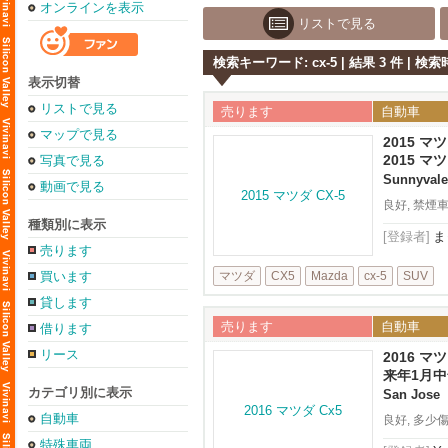
オンラインを表示
リストで見る
検索キーワード: cx-5 | 結果 3 件 | 検索時
表示切替
リストで見る
売ります
自動車
マップで見る
2015 マ
2015 マツ
写真で見る
Sunnyvale
動画で見る
良好, 禁煙
種類別に表示
[登録者]
ま
売ります
買います
マツダ
CX5
Mazda
cx-5
SUV
貸します
売ります
自動車
借ります
リース
2016 マツ
来年1月中旬
カテゴリ別に表示
San Jose
自動車
良好, 多少
特殊車両