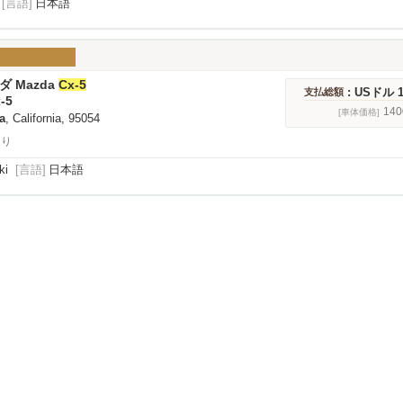
[言語]
日本語
ダ Mazda
Cx-5
: USドル 14
支払総額
-5
140
[車体価格]
a
, California, 95054
あり
ki
[言語]
日本語