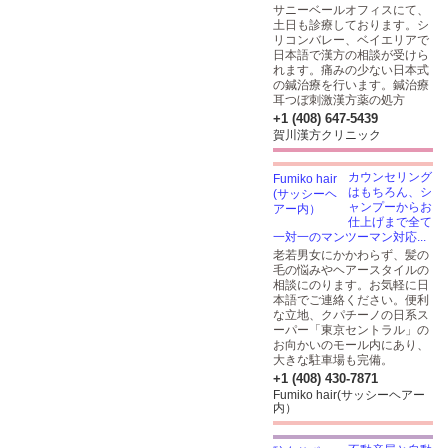
サニーベールオフィスにて、
土日も診療しております。シ
リコンバレー、ベイエリアで
日本語で漢方の相談が受けら
れます。痛みの少ない日本式
の鍼治療を行います。鍼治療
耳つぼ刺激漢方薬の処方
+1 (408) 647-5439
賀川漢方クリニック
カウンセリング
はもちろん、シ
ャンプーからお
仕上げまで全て
一対一のマンツーマン対応...
老若男女にかかわらず、髪の
毛の悩みやヘアースタイルの
相談にのります。お気軽に日
本語でご連絡ください。便利
な立地、クパチーノの日系ス
ーパー「東京セントラル」の
お向かいのモール内にあり、
大きな駐車場も完備。
+1 (408) 430-7871
Fumiko hair(サッシーヘアー
内）