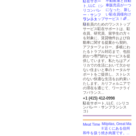
不動産屋と自動
車販売店が一つ
になった、新し
い駐在員様向け
ワンストップサービス！🌈...
駐在員のためのワンストップ
サービス駐在サポートは、駐
在員、研究員、留学生の方々
を対象に、賃貸物件および自
動車に関する提案から契約、
アフターフォロー、多岐にわ
たるトラブル対応まで、包括
的かつ専門的なサービスを提
供しています。私たちはアメ
リカでの生活において欠かせ
ない住まいと車のトータルサ
ポートをご提供し、ストレス
のない快適な生活をお約束い
たします。カリフォルニアで
の滞在を通じて、ワークライ
フバランス...
+1 (415) 412-0998
駐在サポート, LLC.（シリコ
ンバレー・サンフランシス
コ）
Milpitas, Great Ma
ll 近くにある信州
和牛を扱う焼き肉屋です。...