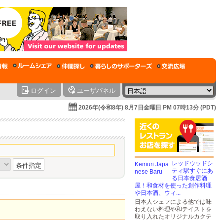
ログイン
ユーザパネル
2026年(令和8年) 8月7日金曜日 PM 07時13分 (PDT)
レッドウッドシ
条件指定
ティ駅すぐにあ
る日本食居酒
屋！和食材を使った創作料理
や日本酒、ウィ...
日本人シェフによる他では味
わえない料理や和テイストを
取り入れたオリジナルカクテ