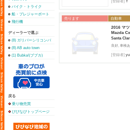
[登録者]
Y
バイク・トライク
船・プレジャーボート
売ります
自動車
飛行機
2016 マツ
Mazda Cx
ディーラーで選ぶ
Santa Clar
(8) ガリバーシリコンバ
レー店
良好, 車検
(8) AB auto town
[登録者]
yu
(1) Bubka!(ブブカ)
戻る
乗り物売買
びびなびトップページ