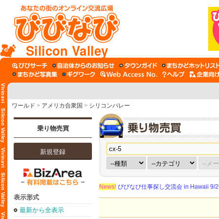
Silicon Valley
ワールド
>
アメリカ合衆国
>
シリコンバレー
乗り物売買
新規登録
News!
びびなび仕事探し交流会 in Hawaii 9/26（
表示形式
最新から全表示