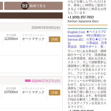
ルなどを愉しんでいただけま
す。美味しい時間をご提供で
動画で見る
きるよう皆様のご来店をお待
ちしています。
+1 (650) 257-7653
Kemuri Japanese Baru
2026年03月04日(水)
★ベイエリア2
走行距離
トランスミッション
4年の実績だか
112000ml
オートマチック
詳細
ら安心★ビジネ
ス英会話、日常
英会話、宿題サポート、英...
サンノゼにある英会話・講師
紹介サービスです。清潔感溢
れる学習環境、頼れる日本人
スタッフ、そして経験豊富な
講師陣がご希望に沿ったスタ
ディプランを完全カスタマイ
ズし、プロフェッショナルな
サービスをご提供致します。
2026年07月27日(月)
スケジュールや学習目的に合
わせて、あなたにピッタリの
講師をご紹介します。英会話
走行距離
トランスミッション
107000ml
オートマチック
を本気で身に着けたいと頑張
詳細
る人を応援します。各生徒様
の悩みを解決！ご希望に沿っ
たスタディプランを完全カス
タマイズで...