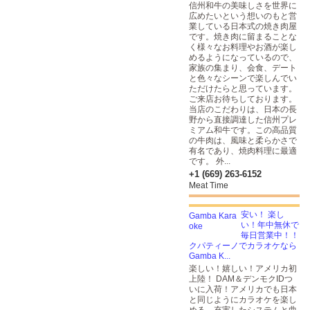
信州和牛の美味しさを世界に
広めたいという想いのもと営
業している日本式の焼き肉屋
です。焼き肉に留まることな
く様々なお料理やお酒が楽し
めるようになっているので、
家族の集まり、会食、デート
と色々なシーンで楽しんでい
ただけたらと思っています。
ご来店お待ちしております。
当店のこだわりは、日本の長
野から直接調達した信州プレ
ミアム和牛です。この高品質
の牛肉は、風味と柔らかさで
有名であり、焼肉料理に最適
です。 外...
+1 (669) 263-6152
Meat Time
安い！ 楽し
い！年中無休で
毎日営業中！！
クパティーノでカラオケなら
Gamba K...
楽しい！嬉しい！アメリカ初
上陸！ DAM＆デンモクIDつ
いに入荷！アメリカでも日本
と同じようにカラオケを楽し