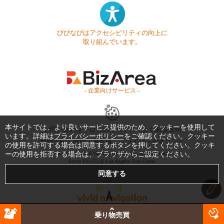
びびなびはアクセシビリティの向上に
取り組んでいます。
- 企業向けサービス -
本サイトでは、より良いサービス提供のため、クッキーを使用して
お問い合わせ
はじめてガイド
よくある質問
います。詳細は
プライバシーポリシー
をご確認ください。クッキー
利用規約
商標・著作権
プライバシーポリシー
の使用を許可する場合は同意するボタンを押してください。クッキ
ーの使用を拒否する場合は、ブラウザからご設定ください。
Copyright © 1999-2026 Vivid Navigation, Inc. All Rights Reserved.
Server US (75) @ Los Angeles Data Center
乗り物売買