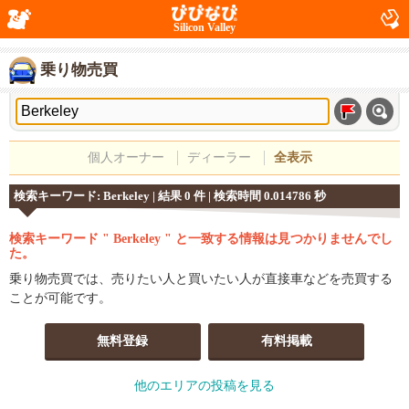
Silicon Valley
乗り物売買
個人オーナー
ディーラー
全表示
検索キーワード: Berkeley | 結果 0 件 | 検索時間 0.014786 秒
検索キーワード " Berkeley " と一致する情報は見つかりませんでし
た。
乗り物売買では、売りたい人と買いたい人が直接車などを売買する
ことが可能です。
無料登録
有料掲載
他のエリアの投稿を見る