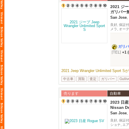
2021 ジープ
S
ガリバー
San Jose
,
良好, 保証付
メラ, オー
ガリ
[TEL]
+1 
2021 Jeep Wrangler Unlimited Spo
中古車
買取
査定
ガリバー
Gulliv
売ります
自動車
2023 日産
Nissan Dr
26,374 mi
San Jose
,
良好, 保証付 
ショナ, エ