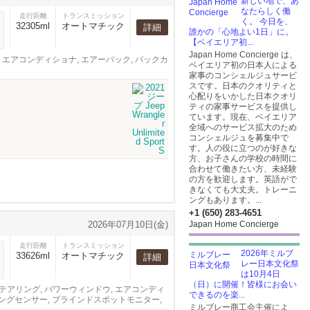
新しい地で、あ
なたらしく働
走行距離
トランスミッション
く。 今日を、
32305ml
オートマチック
詳細
誰かの「心地よい1日」に。
【ベイエリア初...
Japan Home Concierge は、
ウィンドウ, エアコンディショナ, エアーバック, バックカ
ベイエリア初の日本人による
家事のコンシェルジュサービ
スです。日本のクオリティと
心配りをいかした日本クオリ
ティの家事サービスを提供し
ています。現在、ベイエリア
全域へのサービス拡大のため
コンシェルジュを募集中で
す。人の役に立つのが好きな
方、お子さんの学校の時間に
合わせて働きたい方、未経験
の方を歓迎します。英語がで
きなくても大丈夫。トレーニ
ングもあります。...
+1 (650) 283-4651
2026年07月10日(金)
Japan Home Concierge
走行距離
トランスミッション
2026年ミルブ
33626ml
オートマチック
詳細
レー日本文化祭
は10月4日
（日）に開催！皆様にお会い
 ABS, パワーステアリング, パワーウィンドウ, エアコンディ
できるのを楽...
ーキングセンサー, ブラインドスポットモニター,
ミルブレー商工会主催によ