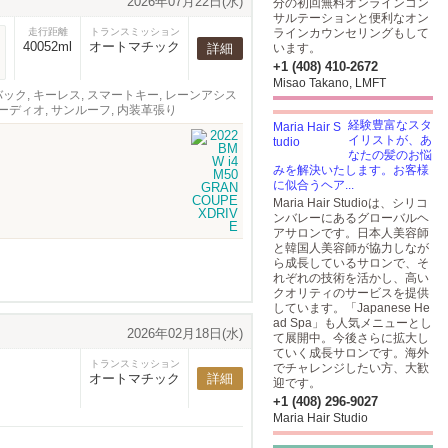
2026年07月22日(水)
分の初回無料オンラインコン
サルテーションと便利なオン
走行距離
トランスミッション
ラインカウンセリングもして
40052ml
オートマチック
詳細
います。
+1 (408) 410-2672
Misao Takano, LMFT
バック, キーレス, スマートキー, レーンアシス
ーディオ, サンルーフ, 内装革張り
経験豊富なスタ
イリストが、あ
なたの髪のお悩
みを解決いたします。お客様
に似合うヘア...
Maria Hair Studioは、シリコ
ンバレーにあるグローバルヘ
アサロンです。日本人美容師
と韓国人美容師が協力しなが
ら成長しているサロンで、そ
れぞれの技術を活かし、高い
クオリティのサービスを提供
しています。「Japanese He
ad Spa」も人気メニューとし
2026年02月18日(水)
て展開中。今後さらに拡大し
ていく成長サロンです。海外
トランスミッション
でチャレンジしたい方、大歓
オートマチック
詳細
迎です。
+1 (408) 296-9027
Maria Hair Studio