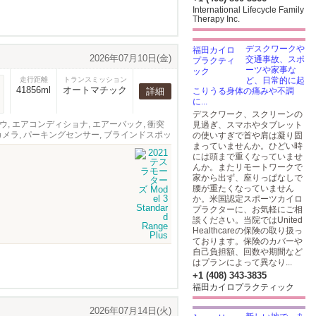
International Lifecycle Family
Therapy Inc.
デスクワークや
2026年07月10日(金)
交通事故、スポ
ーツや家事な
走行距離
トランスミッション
ど、日常的に起
41856ml
オートマチック
詳細
こりうる身体の痛みや不調
に...
デスクワーク、スクリーンの
ーウィンドウ, エアコンディショナ, エアーバック, 衝突
見過ぎ、スマホやタブレット
クカメラ, パーキングセンサー, ブラインドスポッ
の使いすぎで首や肩は凝り固
ョン, サンルーフ, 内装革張り
まっていませんか。ひどい時
には頭まで重くなっていませ
んか。またリモートワークで
家から出ず、座りっぱなしで
腰が重たくなっていません
か。米国認定スポーツカイロ
プラクターに、お気軽にご相
談ください。当院ではUnited
Healthcareの保険の取り扱っ
ております。保険のカバーや
自己負担額、回数や期間など
はプランによって異なり...
+1 (408) 343-3835
福田カイロプラクティック
2026年07月14日(火)