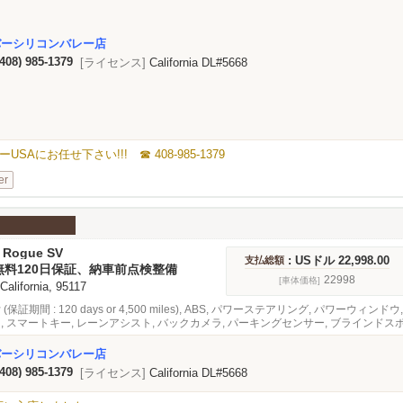
バーシリコンバレー店
(408) 985-1379
[ライセンス]
California DL#5668
にお任せ下さい!!! ☎ 408-985-1379
er
 Rogue SV
: USドル 22,998.00
支払総額
無料120日保証、納車前点検整備
22998
[車体価格]
 California, 95117
 (保証期間 : 120 days or 4,500 miles), ABS, パワーステアリング, パワーウ
ス, スマートキー, レーンアシスト, バックカメラ, パーキングセンサー, ブライン
急ブレーキシステム, オーディオ
バーシリコンバレー店
(408) 985-1379
[ライセンス]
California DL#5668