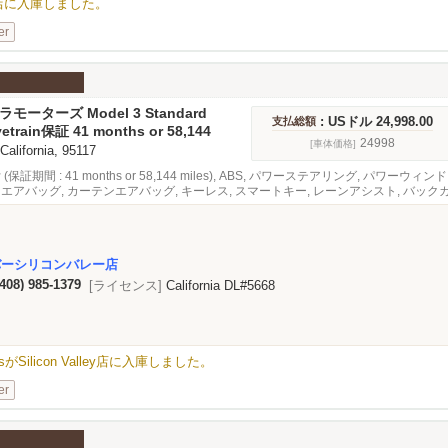
alley店に入庫しました。
er
ラモーターズ Model 3 Standard
: USドル 24,998.00
支払総額
us
ivetrain保証 41 months or 58,144
24998
[車体価格]
 California, 95117
 (保証期間 : 41 months or 58,144 miles), ABS, パワーステアリング, パワ
ドエアバッグ, カーテンエアバッグ, キーレス, スマートキー, レーンアシスト, バッ
 アダプティブクルーズコントロール, 緊急ブレーキシステム, オーディオ, ナビゲーシ
バーシリコンバレー店
(408) 985-1379
[ライセンス]
California DL#5668
e PlusがSilicon Valley店に入庫しました。
er