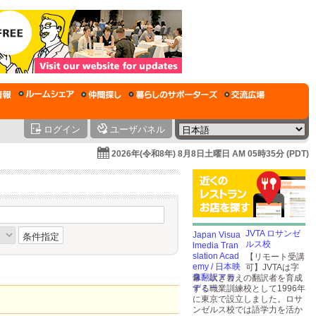
ログイン
ユーザパネル
2026年(令和8年) 8月8日土曜日 AM 05時35分 (PDT)
JVTA ロサンゼ
条件指定
ルス校
【リモート受講
可】JVTAは字
幕・吹き替えの翻訳者を育成
する職業訓練校として1996年
に東京で設立しました。ロサ
ンゼルス校では語学力を活か