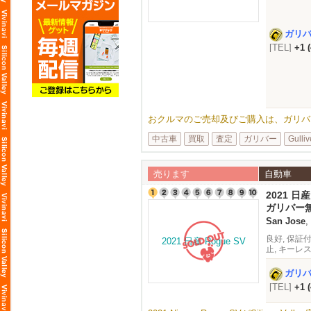
ガリ
[TEL]
+1 
おクルマのご売却及びご購入は、ガリバーUSA
中古車
買取
査定
ガリバー
Gulliv
売ります
自動車
2021 日産
ガリバー
San Jose
,
良好, 保証付
止, キーレ
ロール, 緊
ガリ
[TEL]
+1 