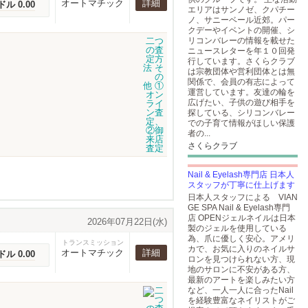
オートマチック
詳細
ドル 0.00
エリアはサンノゼ、クパチー
ノ、サニーベール近郊。パー
クデーやイベントの開催、シ
リコンバレーの情報を載せた
ニュースレターを年１０回発
行しています。さくらクラブ
は宗教団体や営利団体とは無
関係で、会員の有志によって
運営しています。友達の輪を
広げたい、子供の遊び相手を
探している、シリコンバレー
での子育て情報がほしい保護
者の...
さくらクラブ
Nail & Eyelash専門店 日本人
スタッフが丁寧に仕上げます
日本人スタッフによる VIAN
GE SPA Nail & Eyelash専門
店 OPENジェルネイルは日本
2026年07月22日(水)
製のジェルを使用している
為、爪に優しく安心。アメリ
トランスミッション
カで、お気に入りのネイルサ
オートマチック
詳細
ドル 0.00
ロンを見つけられない方、現
地のサロンに不安がある方、
最新のアートを楽しみたい方
など、一人一人に合ったNail
を経験豊富なネイリストがご