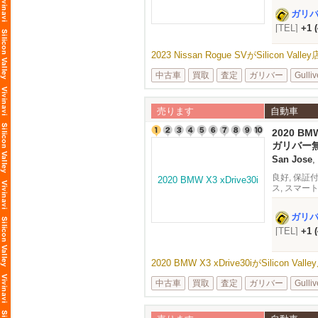
アダプティ
ガリ
[TEL]
+1 
2023 Nissan Rogue SVがSilicon V
中古車
買取
査定
ガリバー
Gulliv
売ります
自動車
2020 BMW
ガリバー
San Jose
,
良好, 保証付
ス, スマー
ルーフ, 内
ガリ
[TEL]
+1 
2020 BMW X3 xDrive30iがSilicon 
中古車
買取
査定
ガリバー
Gulliv