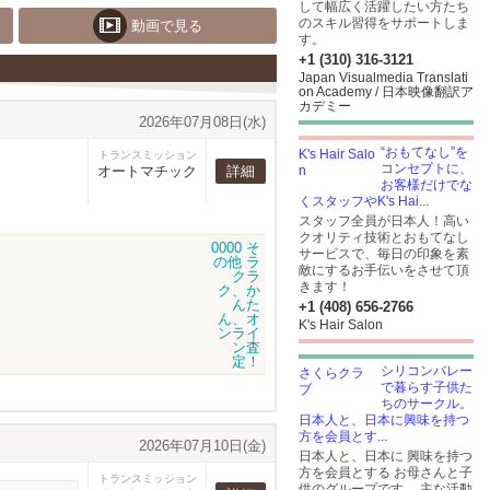
して幅広く活躍したい方たち
のスキル習得をサポートしま
動画で見る
す。
+1 (310) 316-3121
Japan Visualmedia Translati
on Academy / 日本映像翻訳ア
カデミー
2026年07月08日(水)
“おもてなし”を
トランスミッション
コンセプトに、
オートマチック
詳細
お客様だけでな
くスタッフやK's Hai...
スタッフ全員が日本人！高い
クオリティ技術とおもてなし
サービスで、毎日の印象を素
敵にするお手伝いをさせて頂
きます！
+1 (408) 656-2766
K's Hair Salon
シリコンバレー
で暮らす子供た
ちのサークル。
日本人と、日本に興味を持つ
方を会員とす...
2026年07月10日(金)
日本人と、日本に 興味を持つ
方を会員とする お母さんと子
トランスミッション
供のグループです。 主な活動