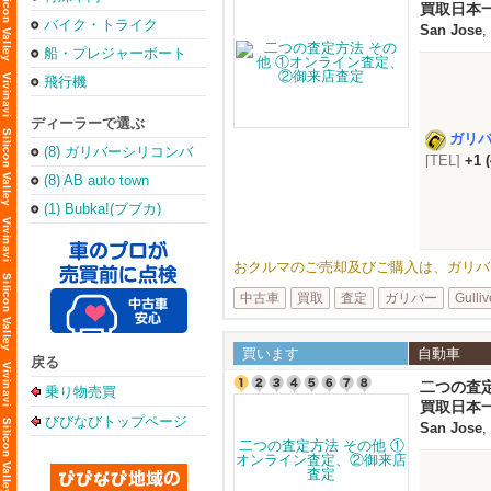
買取日本
バイク・トライク
San Jose
,
船・プレジャーボート
飛行機
ディーラーで選ぶ
ガリ
(8) ガリバーシリコンバ
[TEL]
+1 
レー店
(8) AB auto town
(1) Bubka!(ブブカ)
おクルマのご売却及びご購入は、ガリバーUSA
中古車
買取
査定
ガリバー
Gulliv
買います
自動車
戻る
二つの査
乗り物売買
買取日本
びびなびトップページ
San Jose
,