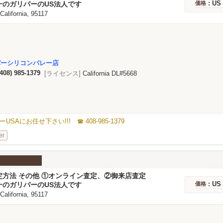
: US
一のガリバーのUS法人です
価格
 California, 95117
バーシリコンバレー店
(408) 985-1379
[ライセンス]
California DL#5668
にお任せ下さい!!! ☎ 408-985-1379
er
定方法 その他 ①オンライン査定、②御来店査定
: US
一のガリバーのUS法人です
価格
 California, 95117