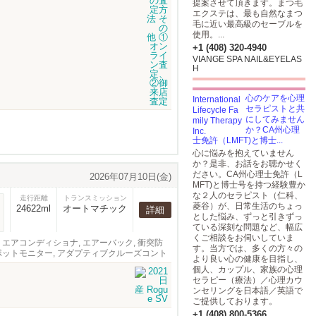
提案させて頂きます。まつ毛
エクステは、最も自然なまつ
毛に近い最高級のセーブルを
使用。...
+1 (408) 320-4940
VIANGE SPA NAIL&EYELAS
H
心のケアを心理
セラピストと共
にしてみません
か？CA州心理
士免許（LMFT)と博士...
心に悩みを抱えていません
か？是非、お話をお聴かせく
ださい。CA州心理士免許（L
2026年07月10日(金)
MFT)と博士号を持つ経験豊か
な２人のセラピスト（仁科、
走行距離
トランスミッション
菱谷）が、日常生活のちょっ
24622ml
オートマチック
詳細
とした悩み、ずっと引きずっ
ている深刻な問題など、幅広
くご相談をお伺いしていま
ィンドウ, エアコンディショナ, エアーバック, 衝突防
す。当方では、多くの方々の
ドスポットモニター, アダプティブクルーズコント
より良い心の健康を目指し、
個人、カップル、家族の心理
セラピー（療法）／心理カウ
ンセリングを日本語／英語で
ご提供しております。
+1 (408) 800-5366