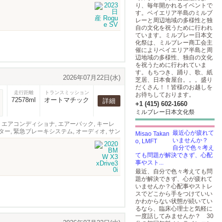
り、毎年開かれるイベントで
す。ベイエリア半島のミルブ
レーと周辺地域の多様性と独
自の文化を祝うために行われ
ています。ミルブレー日本文
化祭は、ミルブレー商工会主
催によりベイエリア半島と周
辺地域の多様性、独自の文化
を祝うために行われていま
す。もちつき、踊り、歌、紙
2026年07月22日(水)
芝居、日本食屋台。。。盛り
だくさん！！皆様のお越しを
走行距離
トランスミッション
お待ちしております。
72578ml
オートマチック
詳細
+1 (415) 602-1660
ミルブレー日本文化祭
ィンドウ, エアコンディショナ, エアーバック, キーレ
ター, 緊急ブレーキシステム, オーディオ, サン
最近心が疲れて
いませんか？
自分で色々考え
ても問題が解決できず、心配
事やスト...
最近、自分で色々考えても問
題が解決できず、心が疲れて
いませんか？心配事やストレ
スでどこから手をつけていい
かわからない状態が続いてい
るなら、臨床心理士と気軽に
一度話してみませんか？ 30