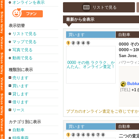
オンラインを表示
リストで見る
最新から全表示
表示切替
リストで見る
買います
自動車
マップで見る
0000 
0000～10
写真で見る
San Jose
,
動画で見る
パワーウィ
種類別に表示
売ります
Bubk
買います
[TEL]
+1 
貸します
ト可）
借ります
リース
ブブカのオンライン査定をご存じですか
カテゴリ別に表示
買います
自動車
自動車
二つの査
特殊車両