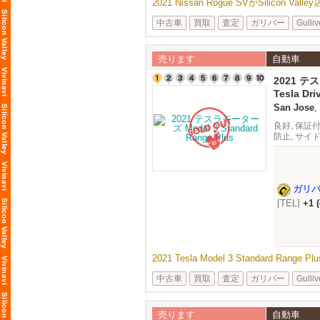
2021 Nissan Rogue SVがSilicon V
中古車
買取
査定
ガリバー
Gulliv
売ります
自動車
2021 テス
Range Pl
Tesla Dr
miles
San Jose
,
良好, 保証付
防止, サイ
トモニター,
ガリ
[TEL]
+1 
2021 Tesla Model 3 Standard Rang
中古車
買取
査定
ガリバー
Gulliv
売ります
自動車