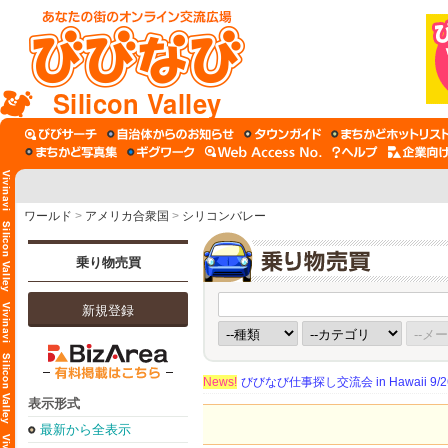
Silicon Valley
ワールド
>
アメリカ合衆国
>
シリコンバレー
乗り物売買
新規登録
News!
びびなび仕事探し交流会 in Hawaii 9/26（
表示形式
最新から全表示