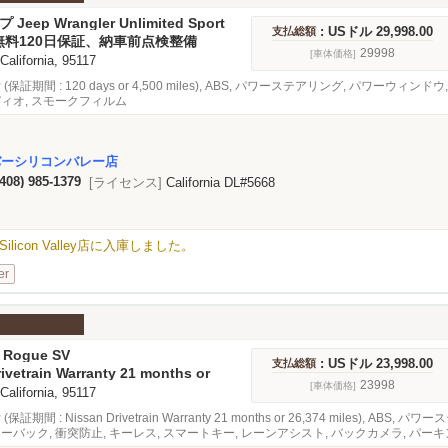
 Jeep Wrangler Unlimited Sport
: USドル 29,998.00
支払総額
無料120日保証、納車前点検整備
29998
[車体価格]
 California, 95117
 (保証期間 : 120 days or 4,500 miles), ABS, パワーステアリング, パワー
ディオ, スモークフィルム
バーシリコンバレー店
(408) 985-1379
[ライセンス]
California DL#5668
rt SがSilicon Valley店に入庫しました。
er
 Rogue SV
: USドル 23,998.00
支払総額
ivetrain Warranty 21 months or
les
23998
[車体価格]
 California, 95117
(保証期間 : Nissan Drivetrain Warranty 21 months or 26,374 miles),
アーバック, 衝突防止, キーレス, スマートキー, レーンアシスト, バックカメラ, パ