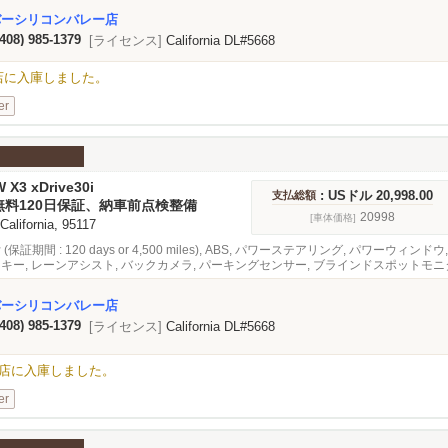
ブクルーズコントロール, 緊急ブレーキシステム, オーディオ
バーシリコンバレー店
(408) 985-1379
[ライセンス]
California DL#5668
alley店に入庫しました。
er
 X3 xDrive30i
: USドル 20,998.00
支払総額
無料120日保証、納車前点検整備
20998
[車体価格]
 California, 95117
 (保証期間 : 120 days or 4,500 miles), ABS, パワーステアリング, パワーウ
トキー, レーンアシスト, バックカメラ, パーキングセンサー, ブラインドスポットモニ
装革張り
バーシリコンバレー店
(408) 985-1379
[ライセンス]
California DL#5668
Valley店に入庫しました。
er