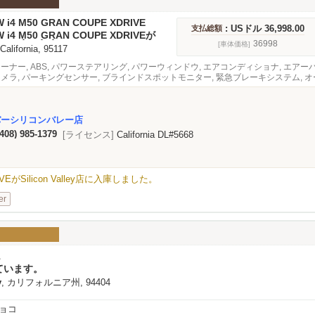
W i4 M50 GRAN COUPE XDRIVE
: USドル 36,998.00
支払総額
W i4 M50 GRAN COUPE XDRIVEが
n Valley店に入庫しました。
36998
[車体価格]
 California, 95117
オーナー, ABS, パワーステアリング, パワーウィンドウ, エアコンディショナ, エアー
カメラ, パーキングセンサー, ブラインドスポットモニター, 緊急ブレーキシステム, オ
バーシリコンバレー店
(408) 985-1379
[ライセンス]
California DL#5668
RIVEがSilicon Valley店に入庫しました。
er
1
ています。
y
, カリフォルニア州, 94404
ョコ