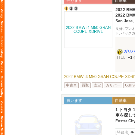
売ります
自動車
2022 BM
2022 BM
Silico
San Jose
,
良好, ワン
ト, バック
ガリ
[TEL]
+1 
2022 BMW i4 M50 GRAN COUPE XD
中古車
買取
査定
ガリバー
Gulliv
買います
自動車
1 トヨタ 
車を探し
Foster Cit
[登録者]
チ